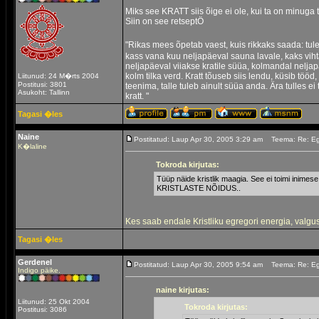
Miks see KRATT siis õige ei ole, kui ta on minuga
Siin on see retseptÖ
"Rikas mees õpetab vaest, kuis rikkaks saada: tul
kass vana kuu neljapäeval sauna lavale, kaks vihta 
neljapäeval viiakse kratile süüa, kolmandal nelja
kolm tilka verd. Kratt tõuseb siis lendu, küsib töö
Liitunud: 24 M�rts 2004
Postitusi: 3801
teenima, talle tuleb ainult süüa anda. Ära tulles 
Asukoht: Tallinn
kratt. "
Tagasi �les
Naine
Postitatud: Laup Apr 30, 2005 3:29 am
Teema: Re: E
K�laline
Tokroda kirjutas:
Tüüp näide kristlik maagia. See ei toimi inim
KRISTLASTE NÕIDUS..
Kes saab endale Kristliku egregori energia, valguse
Tagasi �les
Gerdenel
Postitatud: Laup Apr 30, 2005 9:54 am
Teema: Re: E
Indigo päike.
naine kirjutas:
Liitunud: 25 Okt 2004
Tokroda kirjutas:
Postitusi: 3086