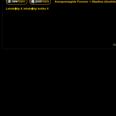
Arengumaagide Foorum
->
Maailma ülesehitu
Lehek�lg
4
, lehek�lgi kokku
4
© 