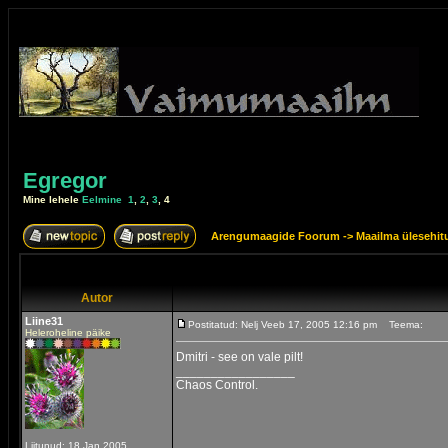
Egregor
Mine lehele
Eelmine
1
,
2
,
3
,
4
Arengumaagide Foorum
->
Maailma ülesehitu
Autor
Liine31
Postitatud: Nelj Veeb 17, 2005 12:16 pm
Teema:
Heleroheline päike
Dmitri - see on vale pilt!
_________________
Chaos Control.
Liitunud: 18 Jan 2005