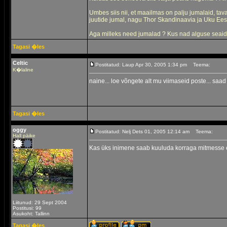
Umbes siis nii, et maailmas on palju jumalaid, taval
juutide jumal, nagu Thor Skandinaavia ja Uku Eesti
Aga milleks need jumalad ? Kus nad alguse seaid
Tagasi �les
Celtic
Postitatud: Laup Apr 30, 2005 1:34 pm
Teema:
K�laline
naine... loe võngete alt mu viimaseid poste... saad
Tagasi �les
oggy
Postitatud: Nelj Dets 01, 2005 12:14 am
Teema:
Hall päike
Kas üks inimene saab kuuluda korraga mitmesse 
Liitunud: 29 Sept 2004
Postitusi: 99
Asukoht: Tallinn
Tagasi �les