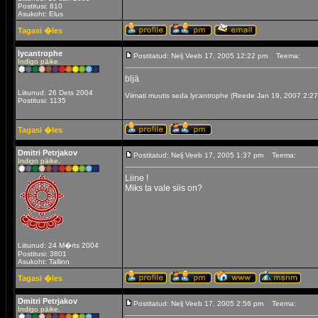
Postitusi: 810
Asukoht: Elus
Tagasi �les
lycantrophe
Postitatud: Nelj Veeb 17, 2005 12:22 pm
Teema:
Indigo päike.
bljä
Liitunud: 26 Dets 2004
Viimati muutis seda lycantrophe (Reede Jan 19, 2007 2:2
Postitusi: 1135
Tagasi �les
Dmitri Petrjakov
Postitatud: Nelj Veeb 17, 2005 1:37 pm
Teema:
Indigo päike.
Liine !
Miks ta vale siis on?
Liitunud: 24 M�rts 2004
Postitusi: 3801
Asukoht: Tallinn
Tagasi �les
Dmitri Petrjakov
Postitatud: Nelj Veeb 17, 2005 2:56 pm
Teema:
Indigo päike.