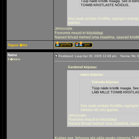
Tüüp näide kristlik maagia. See ei to
TOIMIB KRISTLASTE NÕIDUS..
Kes saab endale Kristliku egregori energia,
iganes.
Jehoovale.
Foorumis muust ei kirjutatagi.
Naised tirivad mehed oma maailma, saavad kristlik
Tagasi �les
Naine
Postitatud: Laup Apr 30, 2005 12:49 pm
Teema: Re: 
K�laline
Gerdenel kirjutas:
naine kirjutas:
Tokroda kirjutas:
Tüüp näide kristlik maagia. Se
LÄBI MILLE TOIMIB KRISTLA
Kes saab endale Kristliku egregori 
inimesi või mis iganes.
Jehoovale.
Foorumis muust ei kirjutatagi.
Naised tirivad mehed oma maailma, saavad 
Kuidas see Jehoova siis välja peaks nägema ? Alles