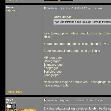
Naine
Postitatud: Nelj Dets 01, 2005 1:12 am
Teema:
K�laline
oggy kirjutas:
Kas üks inimene saab kuuluda korraga mitmes
Ikka. Egregor pole midagi muud kui ühisväli, ühis
kõikjal.
Suuremad egregorid on riik, piirkond jne Rahvus o
Eraldi on parasiitegregorid, neid on 6 tükki.
Mõnuegregor
Usuegregor
Transaegregor
Äriegregor
Zombiegregor
Sitaegregor
Näiteks mina tegelen natuke veel Tensegrityga, mis
mitte egregori toita.
Tagasi �les
oggy
Postitatud: Nelj Dets 01, 2005 11:19 am
Teema:
Hall päike
Et vabaneda parasiitegregoridest tuleb mõelda va