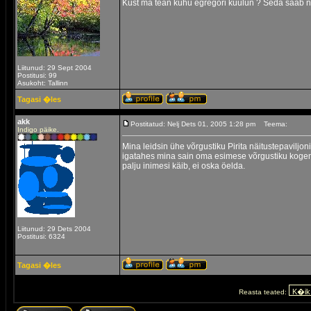
Kust ma tean kuhu egregori kuulun ? Seda saab n
Liitunud: 29 Sept 2004
Postitusi: 99
Asukoht: Tallinn
Tagasi �les
akk
Postitatud: Nelj Dets 01, 2005 1:28 pm
Teema:
Indigo päike.
Mina leidsin ühe võrgustiku Pirita näitustepaviljoni
igatahes mina sain oma esimese võrgustiku kogemuse
palju inimesi käib, ei oska öelda.
Liitunud: 29 Dets 2004
Postitusi: 6324
Tagasi �les
Reasta teated: