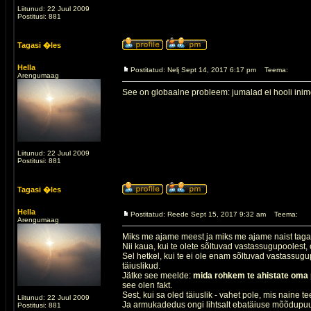
Liitunud: 22 Juul 2009
Postitusi: 881
Tagasi �les
Hella
Postitatud: Nelj Sept 14, 2017 6:17 pm
Teema:
Arengumaag
See on globaalne probleem: jumalad ei hooli inim
Liitunud: 22 Juul 2009
Postitusi: 881
Tagasi �les
Hella
Postitatud: Reede Sept 15, 2017 9:32 am
Teema:
Arengumaag
Miks me ajame meest ja miks me ajame naist tag
Nii kaua, kui te olete sõltuvad vastassugupoolest, o
Sel hetkel, kui te ei ole enam sõltuvad vastassug
täiuslikud.
Jätke see meelde:
mida rohkem te ahistate oma p
see olen fakt.
Sest, kui sa oled täiuslik - vahet pole, mis naine t
Liitunud: 22 Juul 2009
Ja armukadedus ongi lihtsalt ebatäiuse mõõdupuu, 
Postitusi: 881