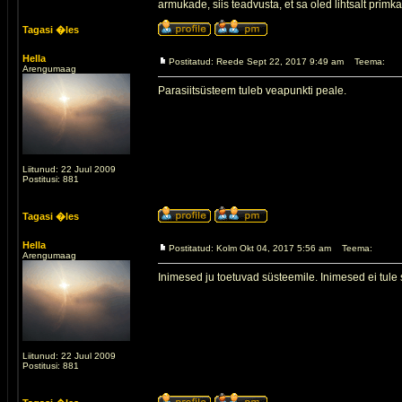
armukade, siis teadvusta, et sa oled lihtsalt prim
Tagasi �les
Hella
Postitatud: Reede Sept 22, 2017 9:49 am
Teema:
Arengumaag
Parasiitsüsteem tuleb veapunkti peale.
Liitunud: 22 Juul 2009
Postitusi: 881
Tagasi �les
Hella
Postitatud: Kolm Okt 04, 2017 5:56 am
Teema:
Arengumaag
Inimesed ju toetuvad süsteemile. Inimesed ei tule 
Liitunud: 22 Juul 2009
Postitusi: 881