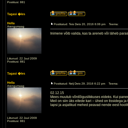
Postitusi: 881
Tagasi �les
Hella
Postitatud: Teis Dets 20, 2016 6:06 pm
Teema:
Arengumaag
Inimene võib valida, kas ta areneb või läheb paras
Liitunud: 22 Juul 2009
Postitusi: 881
Tagasi �les
Hella
Postitatud: Nelj Dets 29, 2016 6:22 pm
Teema:
Arengumaag
02.12.15
Mees muutub võrdõiguslikkuses eideks. Kui panem
Meil on siin üks eitede kari – ühed on tissidega 
lapsi ja asjalikud mehed peavad nende eest hoolits
Liitunud: 22 Juul 2009
Postitusi: 881