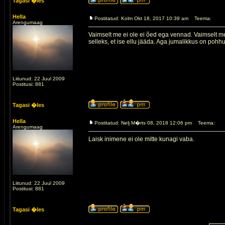
Tagasi �les
Hella
Postitatud: Kolm Okt 18, 2017 10:39 am
Teema:
Arengumaag
Vaimselt me ei ole ei õed ega vennad. Vaimselt me 
selleks, et ise ellu jääda. Aga jumalikkus on poh
Liitunud: 22 Juul 2009
Postitusi: 881
Tagasi �les
Hella
Postitatud: Nelj M�rts 08, 2018 12:06 pm
Teema:
Arengumaag
Laisk inimene ei ole mitte kunagi vaba.
Liitunud: 22 Juul 2009
Postitusi: 881
Tagasi �les