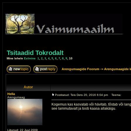
Tsitaadid Tokrodalt
Mine lehele
Eelmine
1
,
2
,
3
,
4
,
5
,
6
,
7
,
8
,
9
,
10
Arengumaagide Foorum
->
Arengumaagide k
Autor
Hella
Postitatud: Teis Dets 20, 2016 6:04 pm
Teema:
Arengumaag
Kogemus kas kasvatab või hävitab, tõstab või lang
see lammutavalt ja toob kaasa allakäigu.
Liitunud: 22 Juul 2009