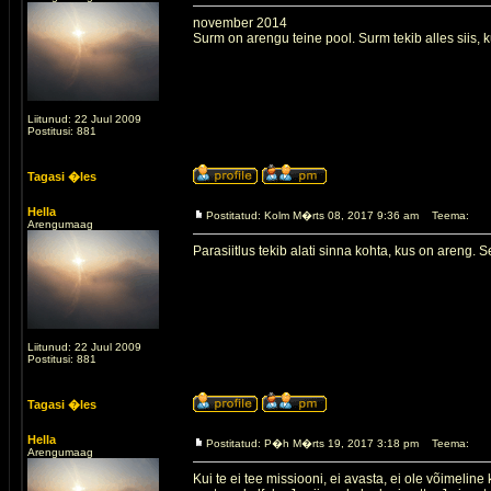
november 2014
Surm on arengu teine pool. Surm tekib alles siis, 
Liitunud: 22 Juul 2009
Postitusi: 881
Tagasi �les
Hella
Postitatud: Kolm M�rts 08, 2017 9:36 am
Teema:
Arengumaag
Parasiitlus tekib alati sinna kohta, kus on areng. Se
Liitunud: 22 Juul 2009
Postitusi: 881
Tagasi �les
Hella
Postitatud: P�h M�rts 19, 2017 3:18 pm
Teema:
Arengumaag
Kui te ei tee missiooni, ei avasta, ei ole võimeline