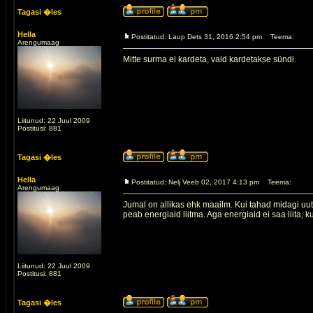
Tagasi �les
Hella
Postitatud: Laup Dets 31, 2016 2:54 pm
Teema:
Arengumaag
Mitte surma ei kardeta, vaid kardetakse sündi.
Liitunud: 22 Juul 2009
Postitusi: 881
Tagasi �les
Hella
Postitatud: Nelj Veeb 02, 2017 4:13 pm
Teema:
Arengumaag
Jumal on allikas ehk maailm. Kui tahad midagi uut l
peab energiaid liitma. Aga energiaid ei saa liita, k
Liitunud: 22 Juul 2009
Postitusi: 881
Tagasi �les