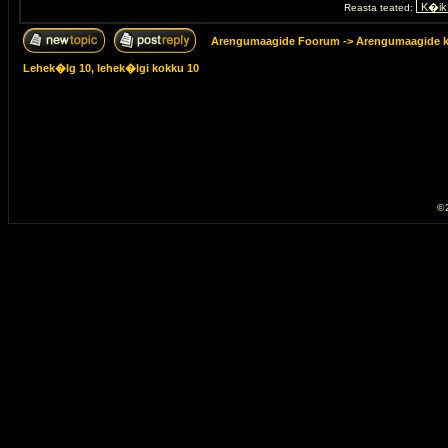
Reasta teated:
Arengumaagide Foorum
->
Arengumaagide k
Lehek�lg
10
, lehek�lgi kokku
10
© 