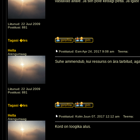
vastavad alfale. Ja siin pole kedagi petta. Ja igas
Liitunud: 22 Juul 2009
Postitusi: 881
Tagasi �les
Hella
Postitatud: Esm Apr 24, 2017 9:08 am
Teema:
Arengumaag
Suhe ammendub, kui ressurss on ära tarbitud, aga
Liitunud: 22 Juul 2009
Postitusi: 881
Tagasi �les
Hella
Postitatud: Kolm Juun 07, 2017 12:12 am
Teema:
Arengumaag
Kord on loogika alus.