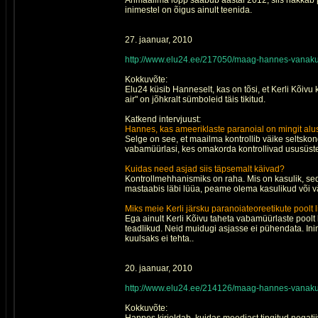
Ärimaailma lõpp saabub aastal 2012, siis hakka
inimestel on õigus ainult teenida.
27. jaanuar, 2010
http://www.elu24.ee/217050/maag-hannes-vanakula
Kokkuvõte:
Elu24 küsib Hanneselt, kas on tõsi, et Kerli Kõiv
air" on jõhkralt sümboleid täis tikitud.
Katkend intervjuust:
Hannes, kas ameeriklaste paranoial on mingit alu
Selge on see, et maailma kontrollib väike seltskon
vabamüürlasi, kes omakorda kontrollivad ususüsteem
Kuidas need asjad siis täpsemalt käivad?
Kontrollmehhanismiks on raha. Mis on kasulik, sed
mastaabis läbi lüüa, peame olema kasulikud või 
Miks meie Kerli järsku paranoiateoreetikute poolt l
Ega ainult Kerli Kõivu taheta vabamüürlaste poolt 
teadlikud. Neid muidugi asjasse ei pühendata. Ini
kuulsaks ei tehta..
20. jaanuar, 2010
http://www.elu24.ee/214126/maag-hannes-vanakul
Kokkuvõte: