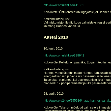
http://www.ohtuleht.ee/411561
Kokkuvõte: Õhtuleht teatab lugejatele, et Hannes
Katkend intervjuust:
Valimiskomisjonile riigikogu valimisteks registre
ka maag Hannes Vanaküla.
Aastal 2010
30. juuli, 2010
http://www.ohtuleht.ee/388642
Kokkuvõte: Kellelgi on paanika, Edgar näeb tume
Katkend intervjuust:
Hannes Vanaküla ehk maag Hannes kahtlustab küll
energeetikaosad ja Vene riik baseerub sellel energ
Ta seletab, et planeet kui elav organism ikka muu
planeedil 12 põhiparameetrit ja üks parameeter o
28. aprill, 2010
http://www.elu24.ee/255916/maag-hannes-vanakul
Kokkuvõte: Tekst on mõeldud vaimsetele inimestel