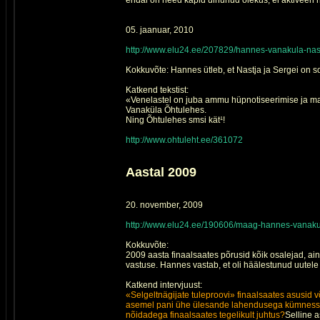
endal on need kapid uinunud olekus, ei aktiveeri
05. jaanuar, 2010
http://www.elu24.ee/207829/hannes-vanakula-nastj
Kokkuvõte: Hannes ütleb, et Nastja ja Sergei on s
Katkend tekstist:
«Venelastel on juba ammu hüpnotiseerimise ja maa
Vanaküla Õhtulehes.
Ning Õhtulehes smsi kät¹!
http://www.ohtuleht.ee/361072
Aastal 2009
20. november, 2009
http://www.elu24.ee/190606/maag-hannes-vanaku
Kokkuvõte:
2009 aasta finaalsaates põrusid kõik osalejad, ai
vastuse. Hannes vastab, et oli häälestunud uutele
Katkend intervjuust:
«Selgeltnägijate tuleproovi» finaalsaates asusid v
asemel pani ühe ülesande lahendusega kümnesse 
nõidadega finaalsaates tegelikult juhtus?
Selline a