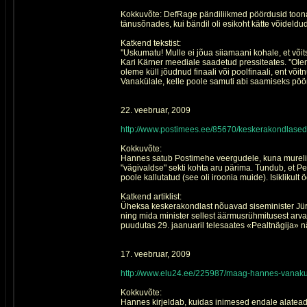
Kokkuvõte: DefRage pändiliikmed pöördusid toona 
tänusõnades, kui bändil oli esikoht kätte võideldud
Katkend tekstist:
''Uskumatu! Mulle ei jõua siiamaani kohale, et v
Kari Kärner meediale saadetud pressiteates. ''Ole
oleme küll jõudnud finaali või poolfinaali, ent võ
Vanakülale, kelle poole samuti abi saamiseks pöö
22. veebruar, 2009
http://www.postimees.ee/85670/keskerakondlased
Kokkuvõte:
Hannes satub Postimehe veergudele, kuna mureliku
"vägivaldse" sekti kohta aru pärima. Tundub, et Pe
poole kallutatud (see oli iroonia muide). Isiklikult
Katkend artiklist:
Üheksa keskerakondlast nõuavad siseminister Jüri
ning mida minister sellest äärmusrühmitusest arv
puudutas 29. jaanuaril telesaates «Pealtnägija» n
17. veebruar, 2009
http://www.elu24.ee/225987/maag-hannes-vanakula
Kokkuvõte:
Hannes kirjeldab, kuidas inimesed endale alateadli