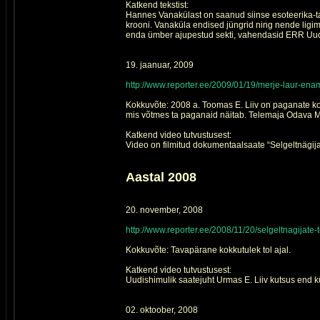
Katkend tekstist:
Hannes Vanakülast on saanud siinse esoteerika-tae
krooni. Vanaküla endised jüngrid ning nende ligim
enda ümber ajupestud sekti, vahendasid ERR Uud
19. jaanuar, 2009
http://www.reporter.ee/2009/01/19/merje-laur-en
Kokkuvõte: 2008 a. Toomas E. Liiv on paganate ko
mis võtmes ta paganaid näitab. Telemaja Odava M
Katkend video tutvustusest:
Video on filmitud dokumentaalsaate “Selgeltnägijad
Aastal 2008
20. november, 2008
http://www.reporter.ee/2008/11/20/selgeltnagijat
Kokkuvõte: Tavapärane kokkutulek tol ajal.
Katkend video tutvustusest:
Uudishimulik saatejuht Urmas E. Liiv kutsus end 
02. oktoober, 2008