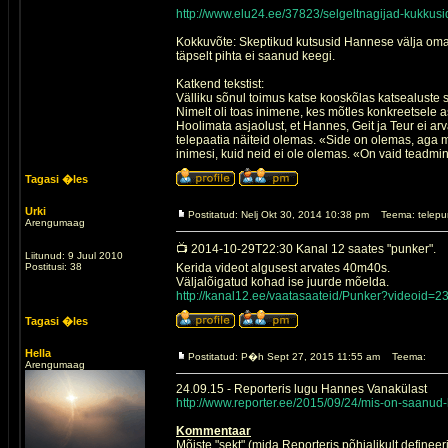
http://www.elu24.ee/37823/selgeltnagijad-kukkusid
Kokkuvõte: Skeptikud kutsusid Hannese välja oma 
täpselt pihta ei saanud keegi.
Katkend tekstist:
Välliku sõnul toimus katse kooskõlas katsealuste s
Nimelt oli toas inimene, kes mõtles konkreetsele as
Hoolimata asjaolust, et Hannes, Geit ja Teur ei 
telepaatia näiteid olemas. «Side on olemas, aga m
inimesi, kuid neid ei ole olemas. «On vaid teadmi
Tagasi �les
Urki
Postitatud: Nelj Okt 30, 2014 10:38 pm
Teema: telepu
Arengumaag
📺 2014-10-29T22:30 Kanal 12 saates "punker".
Liitunud: 9 Juul 2010
Postitusi: 38
Kerida videot algusest arvates 40m40s.
Väljalõigatud kohad ise juurde mõelda.
http://kanal12.ee/vaatasaateid/Punker?videoid=2
Tagasi �les
Hella
Postitatud: P�h Sept 27, 2015 11:55 am
Teema:
Arengumaag
24.09.15 - Reporteris lugu Hannes Vanakülast
http://www.reporter.ee/2015/09/24/mis-on-saanud-
Kommentaar
Mõiste "sekt" (mida Reporteris põhjalikult defineer