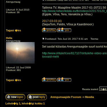
Arengumaag
Tallinna TV, Maagiline Maailm 2017-01-20T21:50
Liitunud: 9 Juul 2010
http://www.networkdata.eu/ttv/videos3/201701
Postitusi: 38
(Egipte, Võsa, Tera, Vanaküla ja Võsa.)
2017-03-03 (4)
(SepaTom, Paldis, Võsa ja Kaardimoor.)
Tagasi �les
Hella
Postitatud: Teis Juul 18, 2017 9:31 am
Teema:
Arengumaag
Sel aastal külastas Arengumaagide suurt suvist ko
http://www.ohtuleht.ee/817107/ohtulehe-video-a
loovaid-mehi
Liitunud: 22 Juul 2009
Postitusi: 881
Tagasi �les
Reasta teated:
Arengumaagide Foorum
->
Meedia
Lehek�lg
1
, lehek�lgi kokku
1