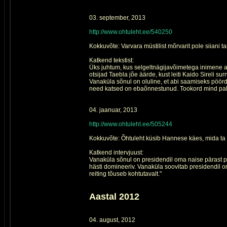
03. september, 2013
http://www.ohtuleht.ee/540250
Kokkuvõte: Varvara müstilist mõrvarit pole siiani ta
Katkend tekstist:
Üks juhtum, kus selgeltnägijavõimetega inimene a
otsijad Taebla jõe äärde, kust leiti Kaido Sireli su
Vanaküla sõnul on oluline, et abi saamiseks pöördut
need katsed on ebaõnnestunud. Tookord mind paluti
04. jaanuar, 2013
http://www.ohtuleht.ee/505244
Kokkuvõte: Õhtuleht küsib Hannese käes, mida ta 
Katkend intervjuust:
Vanaküla sõnul on presidendil oma naise pärast pi
hästi domineeriv. Vanaküla soovitab presidendil 
reiting tõuseb kohtutavalt."
Aastal 2012
04. august, 2012