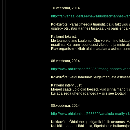
10.veebruar, 2014
http://rahvahaal.delfi.ee/news/uudised/hannes-
Kokkuvõte: Pärast meedia trianglit, palju faktivigu
osaleb- otsustas Hannes tasakaaluks päris enda ki
Katkend tekstist:
Me teame, et me kuuleme. Õhu võnkumine tekitab m
maailma. Ka ruum iseenesest vibreerib ja meie aju
Elav organism tekitab alati madalama astme ruum
08.veebruar, 2014
http://www.ohtuleht.ee/563860/maag-hannes-vanak
Kokkuvõte: Veidi lähemalt Selgeltnägijate esimese
Katkend intervjuust:
Mõned saatejupid olid tõesed, kuid sinna mängiti as
kui aga seda ühendada tõega – siis see töötab!
08.veebruar, 2014
http://www.ohtuleht.ee/563859/vanakula-marilyn-
Kokkuvõte: Õhtulehe ajakirjanik küsib arvamust Mari
Kui kõike endast läbi lasta, lõpetatakse hullumajas