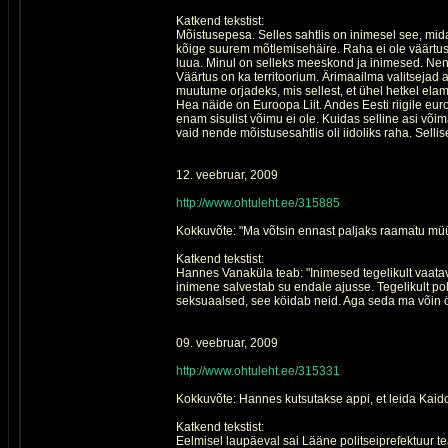
Katkend tekstist:
Mõistusepesa. Selles sahtlis on inimesel see, mid
kõige suurem mõtlemisehäire. Raha ei ole väärtus
luua. Minul on selleks meeskond ja inimesed. Nen
Väärtus on ka territoorium. Ärimaailma valitseja
muutume orjadeks, mis sellest, et ühel hetkel elam
Hea näide on Euroopa Liit. Andes Eesti riigile euroa
enam sisulist võimu ei ole. Kuidas selline asi või
vaid nende mõistusesahtlis oli iidoliks raha. Sel
12. veebruar, 2009
http://www.ohtuleht.ee/315885
Kokkuvõte: "Ma võtsin ennast paljaks raamatu müü
Katkend tekstist:
Hannes Vanaküla teab: "Inimesed tegelikult vaatav
inimene salvestab su endale ajusse. Tegelikult pol
seksuaalsed, see köidab neid. Aga seda ma võin 
09. veebruar, 2009
http://www.ohtuleht.ee/315331
Kokkuvõte: Hannes kutsutakse appi, et leida Kaido
Katkend tekstist:
Eelmisel laupäeval sai Lääne politseiprefektuur 