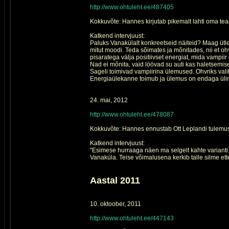
http://www.ohtuleht.ee/487405
Kokkuvõte: Hannes kirjutab pikemalt lahti oma te
Katkend intervjuust:
Paluks Vanakülalt konkreetseid näiteid? Maag ütleb,
mitut moodi. Teda sõimates ja mõnitades, nii et o
pisaratega välja positiivset energiat, mida vampi
Nad ei mõnita, vaid löövad su auti kas haletsemise
Sageli toimivad vampiirina ülemused. Ohvriks vali
Energiaülekanne toimub ja ülemus on endaga ülim
24. mai, 2012
http://www.ohtuleht.ee/478087
Kokkuvõte: Hannes ennustab Ott Leplandi tulemust
Katkend intervjuust:
"Esimese hurraaga näen ma selgelt kahte variant
Vanaküla. Teise võimalusena kerkib talle silme ette p
Aastal 2011
10. oktoober, 2011
http://www.ohtuleht.ee/447143