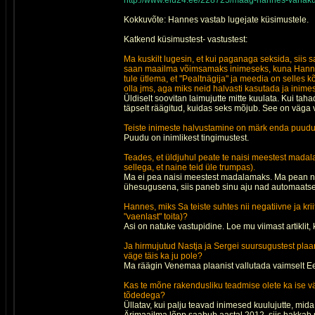
http://www.elu24.ee/228725/maag-hannes-vanaku
Kokkuvõte: Hannes vastab lugejate küsimustele.
Katkend küsimustest- vastustest:
Ma kuskilt lugesin, et kui paganaga seksida, siis 
saan maailma võimsamaks inimeseks, kuna Hannes
tule ütlema, et "Pealtnägija" ja meedia on selles k
olla jms, aga miks neid halvasti kasutada ja inim
Üldiselt soovitan laimujutte mitte kuulata. Kui t
täpselt räägitud, kuidas seks mõjub. See on väga 
Teiste inimeste halvustamine on märk enda puudujä
Puudu on inimlikest tingimustest.
Teades, et üldjuhul peate te naisi meestest madal
sellega, et naine teid üle trumpas).
Ma ei pea naisi meestest madalamaks. Ma pean nei
ühesugusena, siis paneb sinu aju nad automaatselt
Hannes, miks Sa teiste suhtes nii negatiivne ja kri
"vaenlast" toita)?
Asi on natuke vastupidine. Loe mu viimast artiklit,
Ja hirmujutud Nastja ja Sergei suursugustest plaan
väge täis ka ju pole?
Ma räägin Venemaa plaanist vallutada vaimselt Ee
Kas te mõne rakendusliku teadmise olete ka ise väl
tõdedega?
Üllatav, kui palju teavad inimesed kuulujutte, mid