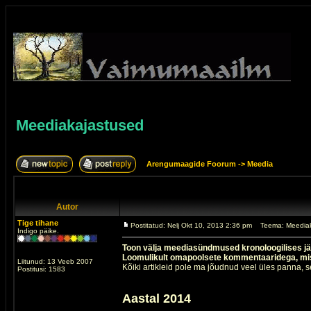
Meediakajastused
Arengumaagide Foorum
->
Meedia
Autor
Tige tihane
Postitatud: Nelj Okt 10, 2013 2:36 pm
Teema: Meedia
Indigo päike.
Toon välja meediasündmused kronoloogilises jä
Loomulikult omapoolsete kommentaaridega, mis
Liitunud: 13 Veeb 2007
Kõiki artikleid pole ma jõudnud veel üles panna, 
Postitusi: 1583
Aastal 2014