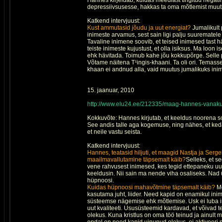
Hannes kirjeldab, kuidas meediast tingitud negatii
depressiivsusesse, hakkas ta oma mõtlemist muu
Katkend intervjuust:
Kust ammutasid jõudu ja uut energiat?
Jumalikult 
inimeste arvamus, sest sain ligi palju suurematele
Tavaline inimene soovib, et teised inimesed tast h
teiste inimeste kujustust, et olla isiksus. Ma loo
ehk hävitada. Toimub kahe jõu kokkupõrge. Selle p
Võtame näitena T¹ingis-khaani. Ta oli ori. Temasse
khaan ei andnud alla, vaid muutus jumalikuks ini
15. jaanuar, 2010
http://www.elu24.ee/212335/maag-hannes-vanakula
Kokkuvõte: Hannes kirjutab, et keeldus noorena sor
See andis talle aga kogemuse, ning nähes, et kedag
et neile vastu seista.
Katkend intervjuust:
Hannes, teatasid hiljuti, et maagid Nastja ja Serg
maailmavallutamine täpsemalt käib?
Selleks, et s
vene rahvusest inimesed, kes tegid ettepaneku uu
keeldusin. Nii sain ma nende viha osaliseks. Na
hüpnoosi.
Kuidas hüpnoosi mahavõtmine täpsemalt käib?
Mõ
kasutama juht, liider. Need kapid on enamikul inim
süsteemse nägemise ehk mõtlemise. Usk ei luba ini
uut kvaliteeti. Ususüsteemid kardavad, et võivad t
olekus. Kuna kristlus on oma töö teinud ja ainul