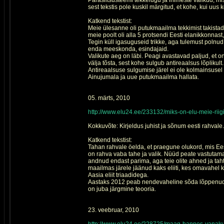
Parasiitsüsteemi tekkelugu ja inimeste valikud, m
sest tekstis pole kuskil märgitud, et kohe, kui uus 
Katkend tekstist:
Meie ülesanne oli putukmaailma tekkimist takistad
meie poolt oli alla 5 protsendi Eesti elanikkonnast
Tegin küll igasuguseid trikke, aga tulemust poln
enda meeskonda, esindajaid.
Valikute aeg on läbi. Peagi avastavad paljud, et 
välja tõsta, sest kohe sulgub antireaalsus lõplikult.
Antireaalsuse sulgumise järel ei ole kolmainsuse
Ainujumala ja uue putukmaailma hallata.
05. märts, 2010
http://www.elu24.ee/233132/miks-on-elu-meie-riig
Kokkuvõte: Kirjeldus juhist ja sõnum eesti rahvale.
Katkend tekstist:
Tahan rahvale öelda, et praegune olukord, mis Eestis
on rahva vaba tahe ja valik. Nüüd peate vastutama 
andnud endast parima, aga teie olite ahned ja tahts
maailmas järele jäänud kaks eliiti, kes omavahel 
Aasia eliit triaadidega.
Aastaks 2012 peab nendevaheline sõda lõppenud 
on juba järgmine teooria.
23. veebruar, 2010