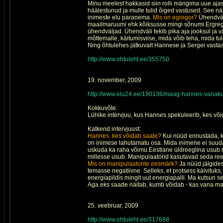
Minu meelest hakkasid siin rolli mängima uue ajas
häälestunud ja mulle tulid õiged vastused. See n
inimeste elu paranema.
Mis on egregor?
Ühendväl
maailmaruumi ehk kõiksusse mingi sõnumi.Ergregor
ühendväljad. Ühendväli tekib pika aja jooksul ja 
mõttemalle, käitumisviise, mida võib teha, mida tul
Ning õhtulehes jätkuvalt Hannese ja Sergei vastas
http://www.ohtuleht.ee/355750
19. november, 2009
http://www.elu24.ee/190136/maag-hannes-vanakul
Kokkuvõte:
Lühike intervjuu, kus Hannes spekuleerib, kes võ
Katkend intervjuust:
Hannes, kes võidab saate?
Kui nüüd ennustada, ke
on inimese lahutamatu osa. Mida inimene ei suuda 
uskuda ka raha võimu.Eestlane üldreeglina usub nõ
millesse usub. Manipulaatorid kasutavad seda reeg
Mis on manipulaatorite eesmärk?
Ja nüüd jälgides
temasse negatiivne. Selleks, et protsess käivituk
energiapildis mingit uut energiapalli. Ma kutsun s
Aga eks saade näitab, kumb võidab - kas vana ma
25. veebruar, 2009
http://www.ohtuleht.ee/317688