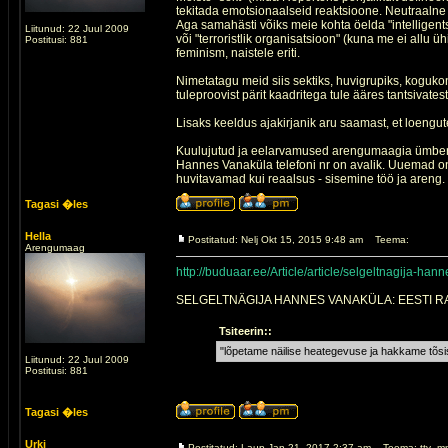
tekitada emotsionaalseid reaktsioone. Neutraalne 
Aga samahästi võiks meie kohta öelda "intelligent
Liitunud: 22 Juul 2009
või "terroristlik organisatsioon" (kuna me ei allu 
Postitusi: 881
feminism, naistele eriti.
Nimetatagu meid siis sektiks, huvigrupiks, koguk
tuleproovist pärit kaadritega tule ääres tantsivatest
Lisaks keeldus ajakirjanik aru saamast, et loengute
Kuulujutud ja eelarvamused arengumaagia ümber e
Hannes Vanaküla telefoni nr on avalik. Uuemad on 
huvitavamad kui reaalsus - sisemine töö ja areng.
Tagasi �les
Hella
Postitatud: Nelj Okt 15, 2015 9:48 am
Teema:
Arengumaag
http://buduaar.ee/Article/article/selgeltnagija-ha
SELGELTNÄGIJA HANNES VANAKÜLA: EESTI 
Tsiteerin::
"lõpetame näilise heategevuse ja hakkame tõsi
Liitunud: 22 Juul 2009
Postitusi: 881
Tagasi �les
Urki
Postitatud: Laup Jan 21, 2017 2:37 am
Teema: ttv--m