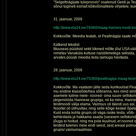
"Selgeltnägijate tuleproovis" osalenud Geidi ja Te
sõnul tugineti esmalt kõikvõimalikele vihjetele, k
31. jaanuar, 2009
http://www.elu24.ee/76460/maag-hannes-loodi-to
Kokkuvõte: Meedia teatab, et Pealtnägija saate m
Katkend tekstist:
Muuseas püüdsid sekti liikmed mõtte jõul USA väli
nimetav Vanaküla kultuse naisliikmetega seksida,
arvates püüab meedia teda laimuga hävitada.
28. jaanuar, 2009
http://www.elu24.ee/75360/pealtnagija-maag-koo
Kokkuvõte: Ma vaatasin jälle seda kurikuulsat Pe
mu endine klassiõde/hea sõbranna, kes mind sinna
asemele tulime meie- noored- oma suure seltskonn
järgemööda Hannese grupiga, nii ka mina. Hannes
teistmoodi välja elama. Vaimsus oli täiesti uus asi
Noortel oli ülihuvitav, ning selle kõige keskel õ
Kuid enda kohta grupis oli väga raske leida, võib
kehtestada ja hakkama saada (varasem seltskond ol
jõuga ei hoitud, ning ma pole kuulnud, et noored 
teistest tulenes meie endi seest, sest areaal pol
grupis/ vaimumaailmas.