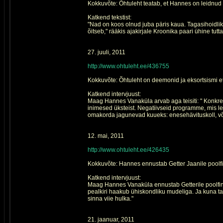
Kokkuvõte: Õhtuleht teatab, et Hannes on leidnud
Katkend tekstist:
"Nad on koos olnud juba päris kaua. Tagasihoidlik
õitseb," rääkis ajakirjale Kroonika paari ühine tutta
27. juuli, 2011
http://www.ohtuleht.ee/436755
Kokkuvõte: Õhtuleht on deemonid ja eksortsismi e
Katkend intervjuust:
Maag Hannes Vanaküla arvab aga teisiti: " Konkre
inimesed üksteist. Negatiivseid programme, mis l
omakorda jagunevad kuueks: enesehävituskoll, või
12. mai, 2011
http://www.ohtuleht.ee/426435
Kokkuvõte: Hannes ennustab Getter Jaanile poolfi
Katkend intervjuust:
Maag Hannes Vanaküla ennustab Getterile poolfinaa
pealkiri haakub ühiskondliku mudeliga. Ja kuna ta 
sinna viie hulka."
21. jaanuar, 2011