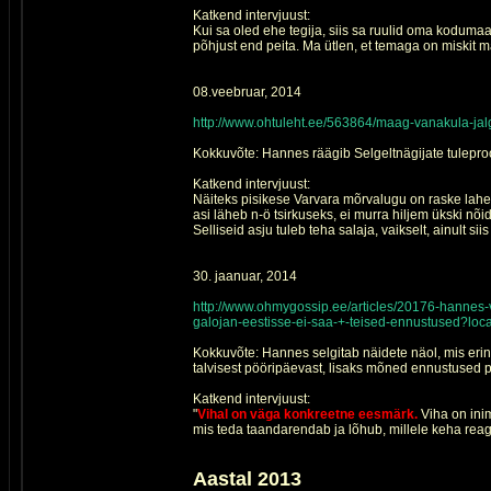
Katkend intervjuust:
Kui sa oled ehe tegija, siis sa ruulid oma kodumaa
põhjust end peita. Ma ütlen, et temaga on miskit 
08.veebruar, 2014
http://www.ohtuleht.ee/563864/maag-vanakula-jalg
Kokkuvõte: Hannes räägib Selgeltnägijate tuleproovi
Katkend intervjuust:
Näiteks pisikese Varvara mõrvalugu on raske lahen
asi läheb n-ö tsirkuseks, ei murra hiljem ükski nõid
Selliseid asju tuleb teha salaja, vaikselt, ainult si
30. jaanuar, 2014
http://www.ohmygossip.ee/articles/20176-hannes-
galojan-eestisse-ei-saa-+-teised-ennustused?loc
Kokkuvõte: Hannes selgitab näidete näol, mis erin
talvisest pööripäevast, lisaks mõned ennustused pol
Katkend intervjuust:
"
Vihal on väga konkreetne eesmärk.
Viha on inim
mis teda taandarendab ja lõhub, millele keha reage
Aastal 2013