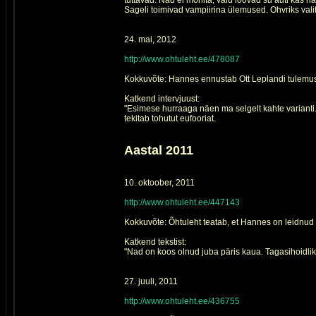
tuttavad. Nad ei mõnita, vaid löövad su auti kas h
Sageli toimivad vampiirina ülemused. Ohvriks vali
24. mai, 2012
http://www.ohtuleht.ee/478087
Kokkuvõte: Hannes ennustab Ott Leplandi tulemust
Katkend intervjuust:
"Esimese hurraaga näen ma selgelt kahte varianti.
tekitab tohutut eufooriat.
Aastal 2011
10. oktoober, 2011
http://www.ohtuleht.ee/447143
Kokkuvõte: Õhtuleht teatab, et Hannes on leidnud
Katkend tekstist:
"Nad on koos olnud juba päris kaua. Tagasihoidlike
27. juuli, 2011
http://www.ohtuleht.ee/436755