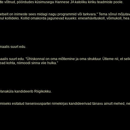
tte võtnud, pöördudes küsimusega Hannese JA katoliku kiriku teadmiste poole.
etselt on inimeste sees midagi nagu programmid või tarkvara." Tema sõnul mõjutav
 kollideks. Kollid omakorda jagunevad kuueks: enesehävituskoll, võimukoll, hea i
naalis suurt edu.
lis suurt edu. "Ühiskonnal on oma mõtlemine ja oma struktuur. Ütleme nii, et selle
head kohta, niimoodi sinna viie hulka."
 Vanaküla kandideerib Riigikokku.
eerimiseks esitatud Iseseisvuspartei nimekirjas kandideerivad tänavu ainult mehed