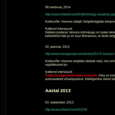
08.veebruar, 2014
http://www.ohtuleht.ee/563864/maag-vanakula-jalg
Kokkuvõte: Hannes räägib Selgeltnägijate tuleproovi
Katkend intervjuust:
Näiteks pisikese Varvara mõrvalugu on raske lahend
kaitsekihist läbi ja on suur tõenäosus, et ükski selg
30. jaanuar, 2014
http://www.ohmygossip.ee/articles/20176-hannes-
Kokkuvõte: Hannes selgitab näidete näol, mis erin
vajalikkusest jm.
Katkend intervjuust:
"
Vihal on väga konkreetne eesmärk.
Viha on inim
automaatselt vihaimpulsina. Intelligentne olend la
Aastal 2013
03. september, 2013
http://www.ohtuleht.ee/540250