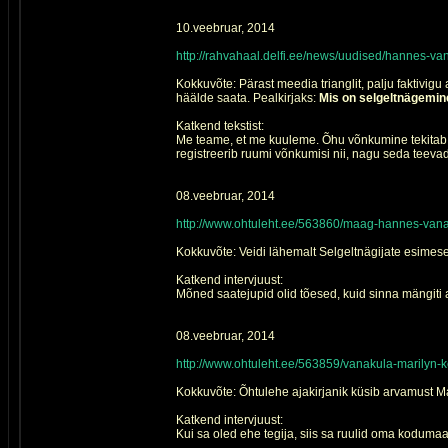
10.veebruar, 2014
http://rahvahaal.delfi.ee/news/uudised/hannes-
Kokkuvõte: Pärast meedia trianglit, palju faktivig
häälde saata. Pealkirjaks:
Mis on selgeltnägemin
Katkend tekstist:
Me teame, et me kuuleme. Õhu võnkumine tekitab m
registreerib ruumi võnkumisi nii, nagu seda teev
08.veebruar, 2014
http://www.ohtuleht.ee/563860/maag-hannes-vanak
Kokkuvõte: Veidi lähemalt Selgeltnägijate esimese
Katkend intervjuust:
Mõned saatejupid olid tõesed, kuid sinna mängiti a
08.veebruar, 2014
http://www.ohtuleht.ee/563859/vanakula-marilyn-
Kokkuvõte: Õhtulehe ajakirjanik küsib arvamust Mari
Katkend intervjuust:
Kui sa oled ehe tegija, siis sa ruulid oma kodumaa