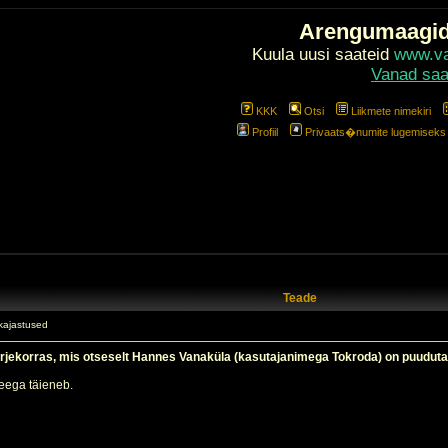
Arengumaagi
Kuula uusi saateid
www.val
Vanad saa
KKK
Otsi
Liikmete nimekiri
Profiil
Privaats�numite lugemiseks l
Teade
kajastused
ärjekorras, mis otseselt Hannes Vanaküla (kasutajanimega Tokroda) on puudu
seega täieneb.