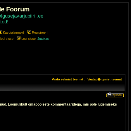
de Foorum
gusejavarjupiiril.ee
ted!
Kasutajagrupid
Registreeri
ogi sisse
Logi sisse
Jutukas
Vaata eelmist teemat
::
Vaata j�rgmist teemat
tanud. Loomulikult omapoolsete kommentaaridega, mis pole lugemiseks