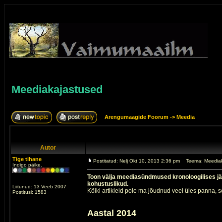
Meediakajastused
Arengumaagide Foorum
->
Meedia
Autor
Tige tihane
Postitatud: Nelj Okt 10, 2013 2:36 pm
Teema: Meedia
Indigo päike.
Toon välja meediasündmused kronoloogilises j
kohustuslikud.
Liitunud: 13 Veeb 2007
Kõiki artikleid pole ma jõudnud veel üles panna, 
Postitusi: 1583
Aastal 2014