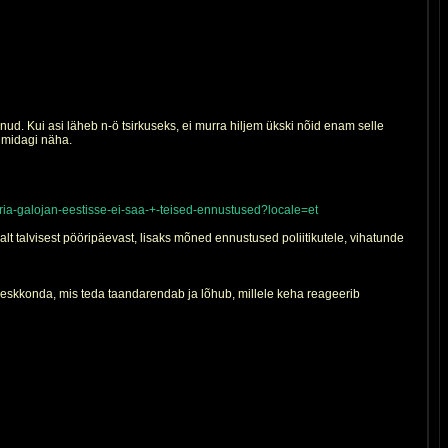
ud. Kui asi läheb n-ö tsirkuseks, ei murra hiljem ükski nõid enam selle
ib midagi näha.
ia-galojan-eestisse-ei-saa-+-teised-ennustused?locale=et
lt talvisest pööripäevast, lisaks mõned ennustused poliitikutele, vihatunde
 keskkonda, mis teda taandarendab ja lõhub, millele keha reageerib