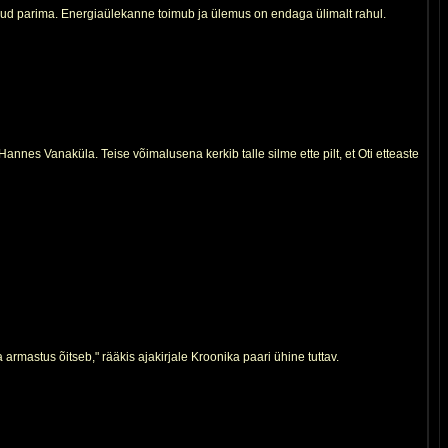
dnud parima. Energiaülekanne toimub ja ülemus on endaga ülimalt rahul.
nes Vanaküla. Teise võimalusena kerkib talle silme ette pilt, et Oti etteaste
armastus õitseb," rääkis ajakirjale Kroonika paari ühine tuttav.