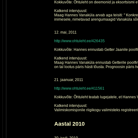
Kokkuvõte: Õhtuleht on deemonid ja eksortsismi e
Katkend intervjuust:
Maag Hannes Vanaküla arvab aga teisiti: " Konkre
inimesele, nimetavad arengumaagid Vanaküla sõnul
12. mai, 2011
http://www.ohtuleht.ee/426435
Kokkuvõte: Hannes ennustab Getter Jaanile poolfi
Katkend intervjuust:
Maag Hannes Vanaküla ennustab Getterile poolfinaa
on tal lootus päris hästi tõusta. Prognoosin päris 
21. jaanuar, 2011
http://www.ohtuleht.ee/411561
Kokkuvõte: Õhtuleht teatab lugejatele, et Hannes
Katkend intervjuust:
Valimiskomisjonile riigikogu valimisteks registr
Aastal 2010