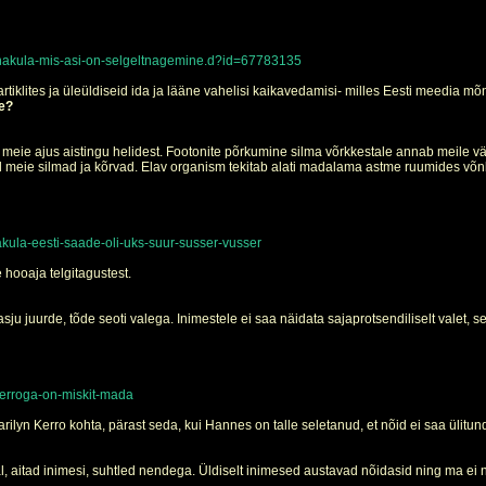
vanakula-mis-asi-on-selgeltnagemine.d?id=67783135
u artiklites ja üleüldiseid ida ja lääne vahelisi kaikavedamisi- milles Eesti meedia
e?
eie ajus aistingu helidest. Footonite põrkumine silma võrkkestale annab meile vär
ad meie silmad ja kõrvad. Elav organism tekitab alati madalama astme ruumides võn
ula-eesti-saade-oli-uks-suur-susser-vusser
 hooaja telgitagustest.
sju juurde, tõde seoti valega. Inimestele ei saa näidata sajaprotsendiliselt valet, 
kerroga-on-miskit-mada
lyn Kerro kohta, pärast seda, kui Hannes on talle seletanud, et nõid ei saa ülitundl
l, aitad inimesi, suhtled nendega. Üldiselt inimesed austavad nõidasid ning ma ei 