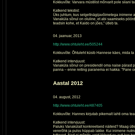
Kokkuvõte: Varvara müstilist mõrvarit pole siiani ta
Katkend tekstist:
Üks juhtum, kus selgeltnägijavõimetega inimene ai
Vanaküla sõnul on oluline, et abi saamiseks pöördu
teadsin kohe, et Kaido on jões," ütleb ta.
04. jaanuar, 2013
http://www.ohtuleht.ee/505244
Kokkuvõte: Õhtuleht küsib Hannese käes, mida ta 
Katkend intervjuust:
Vanaküla sõnul on presidendil oma naise pärast pi
panna – enne reiting paranema ei hakka: "Pane oma
Aastal 2012
04. august, 2012
http://www.ohtuleht.ee/487405
Kokkuvõte: Hannes kirjutab pikemalt lahti oma te
Katkend intervjuust:
Paluks Vanakülalt konkreetseid näiteid? Maag ütleb,
vererõhk ja pulss hüppab lakke. Kui inimene nutm