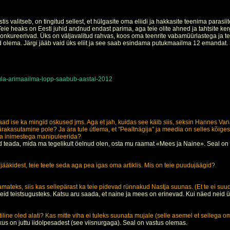
s valitseb, on tingitud sellest, et hülgasite oma eliidi ja hakkasite teenima parasii
Teie heaks on Eesti juhid andnud endast parima, aga teie olite ahned ja tahtsite ker
onkureerivad. Üks on väljavalitud rahvas, koos oma teenrite vabamüürlastega ja tei
lema. Järgi jääb vaid üks eliit ja see saab esindama putukmaailma 12 emandat. 
la-arimaailma-lopp-saabub-aastal-2012
s saad ise ka mingid oskused jms. Aga et jah, kuidas see käib siis, seksin Hanne
akasutamine pole? Ja ära tule ütlema, et "Pealtnägija" ja meedia on selles kõiges s
 ja inimestega manipuleerida?
had teada, mida ma tegelikult öelnud olen, osta mu raamat «Mees ja Naine». Seal on
äkidest, teie teete seda aga pea igas oma artiklis. Mis on teie puudujäägid?
mateks, siis kas sellepärast ka teie pidevad rünnakud Nastja suunas. (Et te ei suud
d teistsugusteks. Katsu aru saada, et naine ja mees on erinevad. Kui näed neid ü
tiline oled alati? Kas mitte viha ei tuleks suunata mujale (selle asemel et sellega om
 kus on juttu iidolpesadest (see viisnurgaga). Seal on vastus olemas.