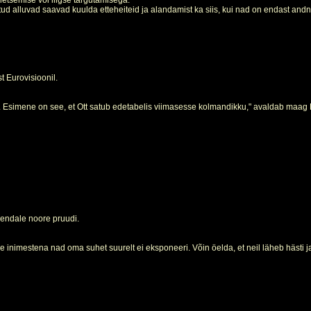
aletsemise või liigse targutamisega.
tud alluvad saavad kuulda etteheiteid ja alandamist ka siis, kui nad on endast an
 Eurovisioonil.
 Esimene on see, et Ott satub edetabelis viimasesse kolmandikku," avaldab maag Han
 endale noore pruudi.
 inimestena nad oma suhet suurelt ei eksponeeri. Võin öelda, et neil läheb hästi ja 