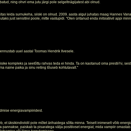
batud, ning ohvri ema jutu järgi pole selgeltnägijatest abi olnud.
tas leida surnukeha, siiski on olnud. 2009. aasta algul juhatas maag Hannes Vanakül
taks just sensitiivi poole, mitte vastupidi. "Olen üritanud enda initsiatiivil appi
ennustab uuel aastal Toomas Hendrik Ilvesele.
sike kompleks ja seetõttu rahvas teda ei hinda. Ta on kaotanud oma prestii¾i, ses
 naine paika ja sinu reiting tõuseb kohtutavalt."
admise energiavampiiridest.
 et üksik­indiviidil pole mõtet ärihaidega sõtta minna. Teiselt inimeselt võib energ
a pannakse, paiskab ta pisaratega välja positiivset energiat, mida vampiir omast