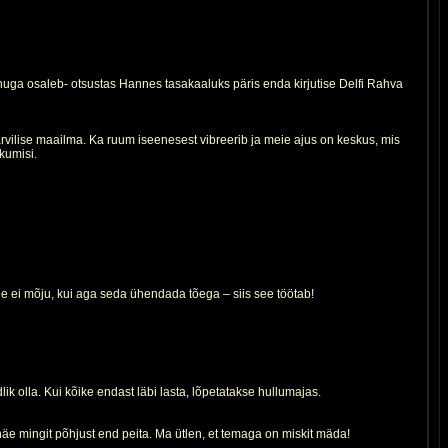
 mõnuga osaleb- otsustas Hannes tasakaaluks päris enda kirjutise Delfi Rahva
vilise maailma. Ka ruum iseenesest vibreerib ja meie ajus on keskus, mis
kumisi.
see ei mõju, kui aga seda ühendada tõega – siis see töötab!
ik olla. Kui kõike endast läbi lasta, lõpetatakse hullumajas.
näe mingit põhjust end peita. Ma ütlen, et temaga on miskit mäda!