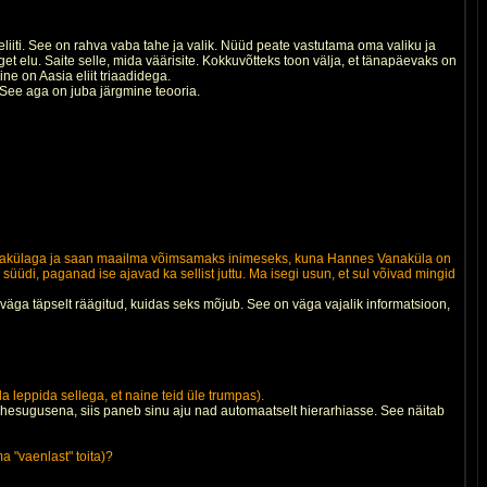
teliiti. See on rahva vaba tahe ja valik. Nüüd peate vastutama oma valiku ja
get elu. Saite selle, mida väärisite. Kokkuvõtteks toon välja, et tänapäevaks on
ne on Aasia eliit triaadidega.
See aga on juba järgmine teooria.
s Vanakülaga ja saan maailma võimsamaks inimeseks, kuna Hannes Vanaküla on
üüdi, paganad ise ajavad ka sellist juttu. Ma isegi usun, et sul võivad mingid
 väga täpselt räägitud, kuidas seks mõjub. See on väga vajalik informatsioon,
a leppida sellega, et naine teid üle trumpas).
hesugusena, siis paneb sinu aju nad automaatselt hierarhiasse. See näitab
a "vaenlast" toita)?