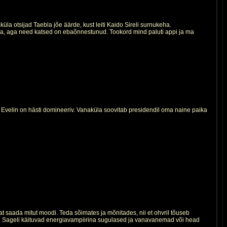
a otsijad Taebla jõe äärde, kust leiti Kaido Sireli surnukeha.
 minna, aga need katsed on ebaõnnestunud. Tookord mind paluti appi ja ma
t Evelin on hästi domineeriv. Vanaküla soovitab presidendil oma naine paika
iat saada mitut moodi. Teda sõimates ja mõnitades, nii et ohvril tõuseb
ab. Sageli käituvad energiavampiirina sugulased ja vanavanemad või head