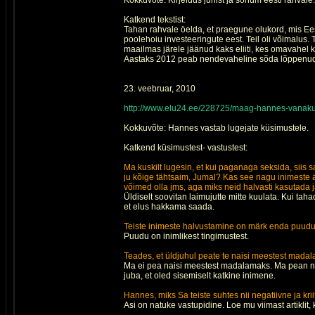
Kokkuvõte: Kirjeldus juhist ja sõnum eesti rahvale.
Katkend tekstist:
Tahan rahvale öelda, et praegune olukord, mis Eesti
poolehoiu investeeringute eest. Teil oli võimalus. 
maailmas järele jäänud kaks eliiti, kes omavahel k
Aastaks 2012 peab nendevaheline sõda lõppenud o
23. veebruar, 2010
http://www.elu24.ee/228725/maag-hannes-vanaku
Kokkuvõte: Hannes vastab lugejate küsimustele.
Katkend küsimustest- vastustest:
Ma kuskilt lugesin, et kui paganaga seksida, sii
ju kõige tähtsaim, Jumal? Kas see nagu inimeste är
võimed olla jms, aga miks neid halvasti kasutada
Üldiselt soovitan laimujutte mitte kuulata. Kui ta
et elus hakkama saada.
Teiste inimeste halvustamine on märk enda puudujä
Puudu on inimlikest tingimustest.
Teades, et üldjuhul peate te naisi meestest madala
Ma ei pea naisi meestest madalamaks. Ma pean nei
juba, et oled sisemiselt katkine inimene.
Hannes, miks Sa teiste suhtes nii negatiivne ja krii
Asi on natuke vastupidine. Loe mu viimast artiklit,