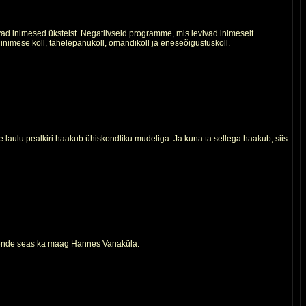
ad inimesed üksteist. Negatiivseid programme, mis levivad inimeselt
nimese koll, tähelepanukoll, omandikoll ja eneseõigustuskoll.
 laulu pealkiri haakub ühiskondliku mudeliga. Ja kuna ta sellega haakub, siis
, nende seas ka maag Hannes Vanaküla.