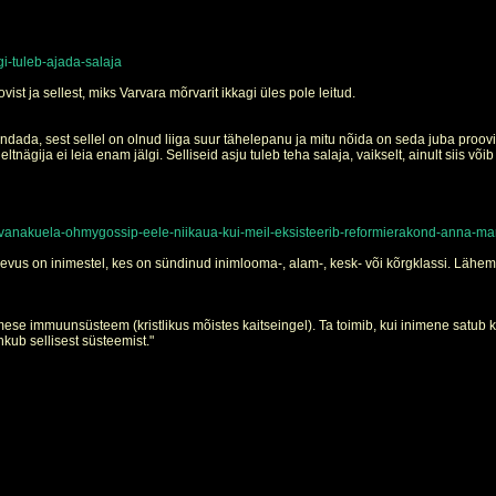
i-tuleb-ajada-salaja
st ja sellest, miks Varvara mõrvarit ikkagi üles pole leitud.
ada, sest sellel on olnud liiga suur tähelepanu ja mitu nõida on seda juba proovin
eltnägija ei leia enam jälgi. Selliseid asju tuleb teha salaja, vaikselt, ainult siis võ
vanakuela-ohmygossip-eele-niikaua-kui-meil-eksisteerib-reformierakond-anna-mar
evus on inimestel, kes on sündinud inimlooma-, alam-, kesk- või kõrgklassi. Lähema
ese immuunsüsteem (kristlikus mõistes kaitseingel). Ta toimib, kui inimene satub
hkub sellisest süsteemist."