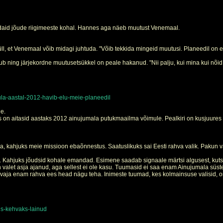
daid jõude riigimeeste kohal. Hannes aga näeb muutust Venemaal.
 et Venemaal võib midagi juhtuda. "Võib tekkida mingeid muutusi. Planeedil on er
tub ning järjekordne muutusetsükkel on peale hakanud. "Nii palju, kui mina kui nõ
a-aastal-2012-havib-elu-meie-planeedil
e.
s on aitasid aastaks 2012 ainujumala putukmaailma võimule. Pealkiri on kusjuures ek
, kahjuks meie missioon ebaõnnestus. Saatuslikuks sai Eesti rahva valik. Pakun välj
ud. Kahjuks jõudsid kohale emandad. Esimene saadab signaale märtsi algusest, ku
n valet asja ajanud, aga sellest ei ole kasu. Tuumasid ei saa enam Ainujumala süstee
l vaja enam rahva ees head nägu teha. Inimeste tuumad, kes kolmainsuse valisid, 
is-kehvaks-lainud