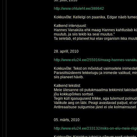
30. juuli, 2010
http://www.ohtuleht.ee/388642
Kokkuvõte: Kellelgi on paanika, Edgar näeb tume
Katkend intervjuust:
Hannes Vanaküla ehk maag Hannes kahtlustab küll,
muutub, ja siis tekib ka seal muutus."
Ta seletab, et planeet kui elav organism ikka muu
28. aprill, 2010
http://www.elu24.ee/255916/maag-hannes-vanakul
Kokkuvõte: Tekst on mõeldud vaimsetele inimestel
Parasiitsüsteemi tekkelugu ja inimeste valikud, mi
siis planeet hävib.
Katkend tekstist:
Meie ülesanne oli putukmaailma tekkimist takistada
jõu kokkupõrkes sortsid.
Tegin küll igasuguseid trikke, aga tulemust poln
Valikute aeg on läbi. Peagi avastavad paljud, et o
Antireaalsuse sulgumise järel ei ole kolmainsuse
05. märts, 2010
http://www.elu24.ee/233132/miks-on-elu-meie-riig