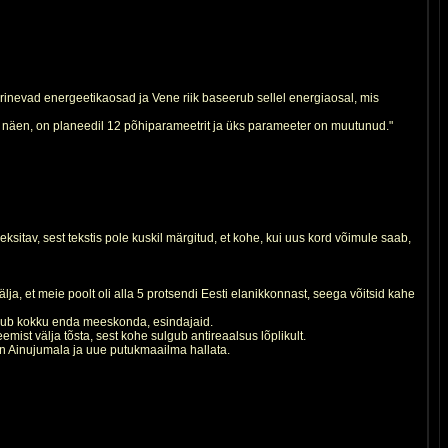
inevad energeetikaosad ja Vene riik baseerub sellel energiaosal, mis
id näen, on planeedil 12 põhiparameetrit ja üks parameeter on muutunud."
sitav, sest tekstis pole kuskil märgitud, et kohe, kui uus kord võimule saab,
a, et meie poolt oli alla 5 protsendi Eesti elanikkonnast, seega võitsid kahe
tsub kokku enda meeskonda, esindajaid.
mist välja tõsta, sest kohe sulgub antireaalsus lõplikult.
on Ainujumala ja uue putukmaailma hallata.