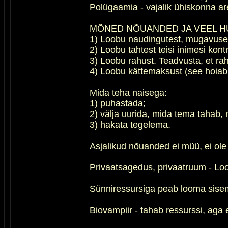
Polügaamia - vajalik ühiskonna 
MÕNED NÕUANDED JA VEEL HU
1) Loobu naudingutest, mugavusest. 
2) Loobu tahtest teisi inimesi kon
3) Loobu rahust. Teadvusta, et rah
4) Loobu kättemaksust (see hoiab 
Mida teha naisega:
1) puhastada;
2) välja uurida, mida tema tahab, 
3) hakata tegelema.
Asjalikud nõuanded ei müü, ei ole 
Privaatsagedus, privaatruum - Lo
Sünniressursiga peab looma sisem
Biovampiir - tahab ressurssi, aga 