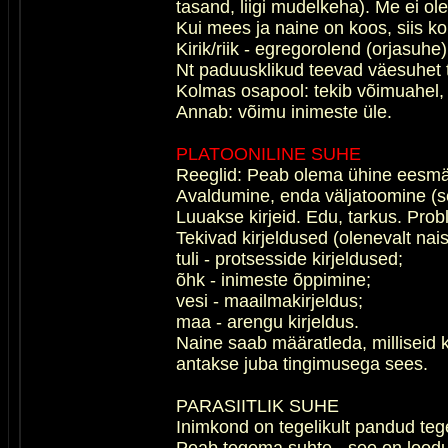
tasand, liigi mudelkeha). Me ei ol
Kui mees ja naine on koos, siis k
Kirik/riik - egregorolend (orjasuhe)
Nt paduusklikud teevad väesuhet t
Kolmas osapool: tekib võimuahel, 
Annab: võimu inimeste üle.
PLATOONILINE SUHE
Reeglid: Peab olema ühine eesmär
Avaldumine, enda väljatoomine (see
Luuakse kirjeid. Edu, tarkus. Pro
Tekivad kirjeldused (olenevalt nais
tuli - protsesside kirjeldused;
õhk - inimeste õppimine;
vesi - maailmakirjeldus;
maa - arengu kirjeldus.
Naine saab määratleda, milliseid ki
antakse juba tingimusega sees.
PARASIITLIK SUHE
Inimkond on tegelikult pandud t