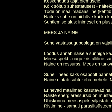
Keskenduda asja olemusele.
Kõik sõltub suhestatusest - näite
Tõde on maailmabaasiline (kehtib ü
Näiteks suhe on nii hüve kui ka ko
Suhtlemise alus: inimesel on plus
MEES JA NAINE
Suhe vastassugupoolega on vajali
Loodus annab naisele sünniga kaas
Meesaspekt - nagu kristalliline 
Naine on ressurss. Mees on tarkv
Suhe - need kaks osapoolt pannak
Naine ulatab suhtekeha mehele. Me
Erinevad maailmad kasutavad naise
Naiste energiaressursid on mustad
Ühiskonna meesaspekt viljastab na
Ristimine - samuti parasiitsüstee