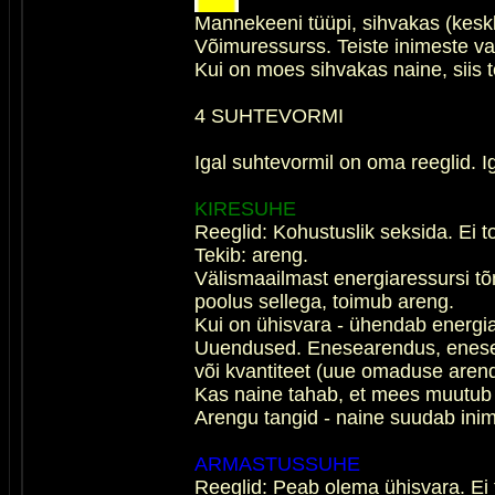
Mannekeeni tüüpi, sihvakas (kesk
Võimuressurss. Teiste inimeste va
Kui on moes sihvakas naine, siis 
4 SUHTEVORMI
Igal suhtevormil on oma reeglid. Ig
KIRESUHE
Reeglid: Kohustuslik seksida. Ei to
Tekib: areng.
Välismaailmast energiaressursi tõ
poolus sellega, toimub areng.
Kui on ühisvara - ühendab energia
Uuendused. Enesearendus, enesemu
või kvantiteet (uue omaduse aren
Kas naine tahab, et mees muutub j
Arengu tangid - naine suudab ini
ARMASTUSSUHE
Reeglid: Peab olema ühisvara. Ei to