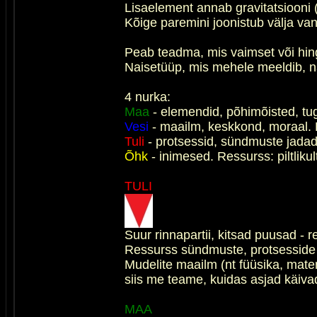
Lisaelement annab gravitatsiooni 
Kõige paremini joonistub välja van
Peab teadma, mis vaimset või hing
Naisetüüp, mis mehele meeldib, nä
4 nurka:
Maa
- elemendid, põhimõisted, tugi
Vesi
- maailm, keskkond, moraal. Re
Tuli
- protsessid, sündmuste jadad. 
Õhk
- inimesed. Ressurss: piltliku
TULI
Suur rinnapartii, kitsad puusad - r
Ressurss sündmuste, protsesside 
Mudelite maailm (nt füüsika, mate
siis me teame, kuidas asjad käiva
MAA