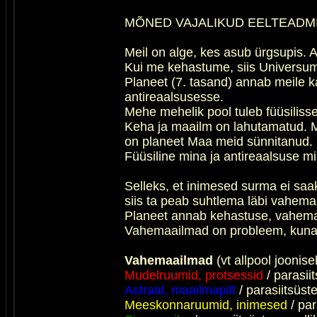
MÕNED VAJALIKUD EELTEADM
Meil on alge, kes asub ürgsupis. 
Kui me kehastume, siis Universumi
Planeet (7. tasand) annab meile k
antireaalsusesse.
Mehe mehelik pool tuleb füüsiliss
Keha ja maailm on lahutamatud. Ma
on planeet Maa meid sünnitanud.
Füüsiline mina ja antireaalsuse m
Selleks, et inimesed surma ei sa
siis ta peab suhtlema läbi vahema
Planeet annab kehastuse, vahemaai
Vahemaailmad on probleem, kuna p
Vahemaailmad
(vt allpool joonisel
Mudelruumid, protsessid
/ parasi
Astraal, maailmapilt
/ parasiitsüs
Meeskonnaruumid, inimesed
/ par