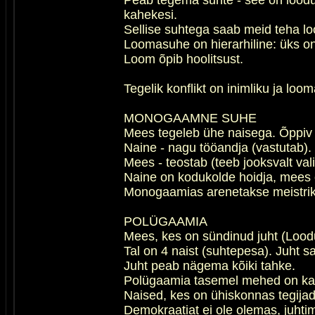
Peab tegema suhte - see on loodusl
kahekesi.
Sellise suhtega saab meid teha lo
Loomasuhe on hierarhiline: üks on 
Loom õpib hoolitsust.
Tegelik konflikt on inimliku ja lo
MONOGAAMNE SUHE
Mees tegeleb ühe naisega. Õppiv 
Naine - nagu tööandja (vastutab).
Mees - teostab (teeb jooksvalt vali
Naine on kodukolde hoidja, mees o
Monogaamias arenetakse meistriks
POLÜGAAMIA
Mees, kes on sündinud juht (Loodus
Tal on 4 naist (suhtepesa). Juht 
Juht peab nägema kõiki tahke.
Polügaamia tasemel mehed on kat
Naised, kes on ühiskonnas tegijad
Demokraatiat ei ole olemas, juhtim