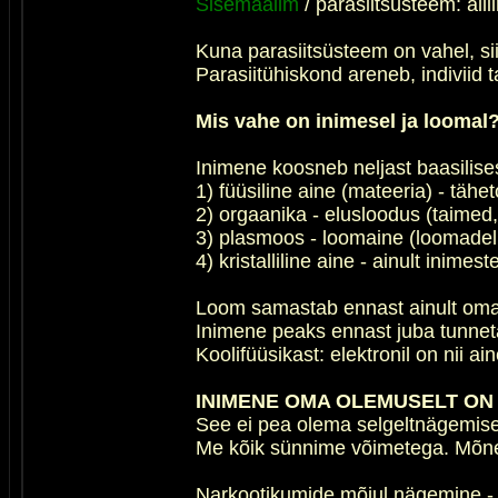
Sisemaailm
/ parasiitsüsteem: alli
Kuna parasiitsüsteem on vahel, siis
Parasiitühiskond areneb, indiviid 
Mis vahe on inimesel ja loomal
Inimene koosneb neljast baasilises
1) füüsiline aine (mateeria) - tähe
2) orgaanika - elusloodus (taimed
3) plasmoos - loomaine (loomadel 
4) kristalliline aine - ainult inimest
Loom samastab ennast ainult oma 
Inimene peaks ennast juba tunnetam
Koolifüüsikast: elektronil on nii ai
INIMENE OMA OLEMUSELT ON 
See ei pea olema selgeltnägemise
Me kõik sünnime võimetega. Mõnel
Narkootikumide mõjul nägemine - 