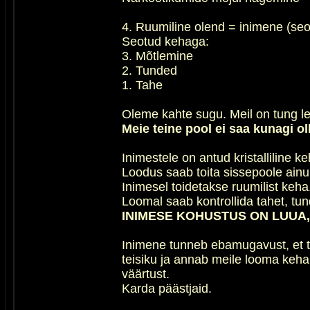
4. Ruumiline olend = inimene (seo
Seotud kehaga:
3. Mõtlemine
2. Tunded
1. Tahe
Oleme kahte sugu. Meil on tung le
Meie teine pool ei saa kunagi ol
Inimestele on antud kristalliline 
Loodus saab toita sissepoole ainu
Inimesel toidetakse ruumilist keha
Loomal saab kontrollida tahet, tun
INIMESE KOHUSTUS ON LUUA,
Inimene tunneb ebamugavust, et ta
teisiku ja annab meile looma keha
väärtust.
Karda päästjaid.