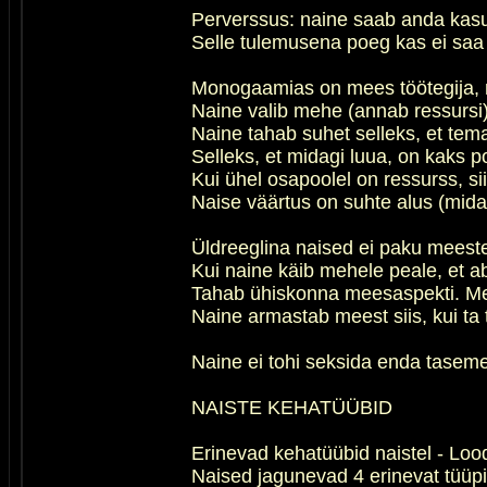
Perverssus: naine saab anda kasut
Selle tulemusena poeg kas ei saa 
Monogaamias on mees töötegija, n
Naine valib mehe (annab ressursi
Naine tahab suhet selleks, et te
Selleks, et midagi luua, on kaks 
Kui ühel osapoolel on ressurss, sii
Naise väärtus on suhte alus (mida
Üldreeglina naised ei paku meest
Kui naine käib mehele peale, et a
Tahab ühiskonna meesaspekti. Mees
Naine armastab meest siis, kui t
Naine ei tohi seksida enda tase
NAISTE KEHATÜÜBID
Erinevad kehatüübid naistel - Loo
Naised jagunevad 4 erinevat tüüpi