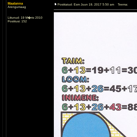
Maalanna
Postitatud: Esm Juun 19, 2017 5:50 am
Teema:
Arengumaag
Liitunud: 19 M�rts 2010
Postitusi: 152