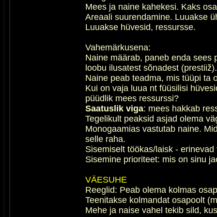
Mees ja naine kahekesi. Kaks osa
Areaali suurendamine. Luuakse üh
Luuakse hüvesid, ressursse.
Vahemärkusena:
Naine määrab, paneb enda sees pai
loobu ilusatest sõnadest (prestiiž
Naine peab teadma, mis tüüpi ta on
Kui on vaja luua nt füüsilisi hüve
püüdlik mees ressurssi?
Saatuslik viga
: mees hakkab ressu
Tegelikult peaksid asjad olema väga
Monogaamias vastutab naine. Mida t
selle raha.
Sisemiselt töökas/laisk - erineva
Sisemine prioriteet: mis on sinu 
VÄESUHE
Reeglid: Peab olema kolmas osapoo
Teenitakse kolmandat osapoolt (maa
Mehe ja naise vahel tekib sild, kus