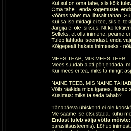
Kui sul on oma tahe, siis kõik tulev
Oma tahe - enda kogemuste, enda v
Võõras tahe: ma lihtsalt tahan. Sul
Kui sa ise midagi ei tee, siis ei te
Järgija ei ole isiksus. Nt kollektii
Selleks, et olla inimene, peame e
Tuleb lähtuda iseendast, enda vaj
Kõigepealt hakata inimeseks - nõi
MEES TEAB, MIS MEES TEEB.
Mees suudab alati põhjendada, mik
Kui mees ei tea, miks ta mingit asj
NAINE TEEB, MIS NAINE TAHAB
Võib rääkida mida iganes. Ilusad s
Küsimus: miks ta seda tahab?
Tänapäeva ühiskond ei ole kooskõl
Me saame ise otsustada, kuhu me 
Endast tuleb välja võtta mõiste:
parasiitsüsteemis). Lõhub inimest.