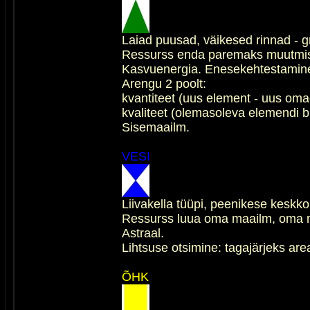
Laiad puusad, väikesed rinnad - gr
Ressurss enda paremaks muutmise
Kasvuenergia. Enesekehtestamine,
Arengu 2 poolt:
kvantiteet (uus element - uus oma
kvaliteet (olemasoleva elemendi br
Sisemaailm.
VESI
Liivakella tüüpi, peenikese keskk
Ressurss luua oma maailm, oma m
Astraal.
Lihtsuse otsimine: tagajärjeks are
ÕHK