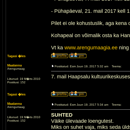
- Pühapäeval, 21. mail 2017 kell 
Pilet ei ole kohustuslik, aga kena 
Kohapeal on võimalik osta ka Han
Vt ka
www.arengumaagia.ee
nin
Tagasi �les
Maalanna
Postitatud: Esm Juun 19, 2017 5:32 am
Teema:
Arengumaag
7. mail Haapsalu kultuurikeskuses
Liitunud: 19 M�rts 2010
Postitusi: 152
Tagasi �les
Maalanna
Postitatud: Esm Juun 19, 2017 5:34 am
Teema:
Arengumaag
SUHTED
Liitunud: 19 M�rts 2010
Väike ülevaade loengutest.
Postitusi: 152
Miks on suhet vaja, miks seda ül