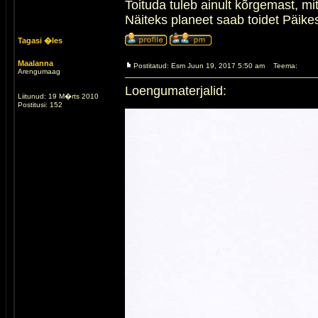
Toituda tuleb ainult kõrgemast, m
Näiteks planeet saab toidet Päikese
Tagasi �les
Maalanna
Postitatud: Esm Juun 19, 2017 5:50 am
Teema:
Arengumaag
Loengumaterjalid:
Liitunud: 19 M�rts 2010
Postitusi: 152