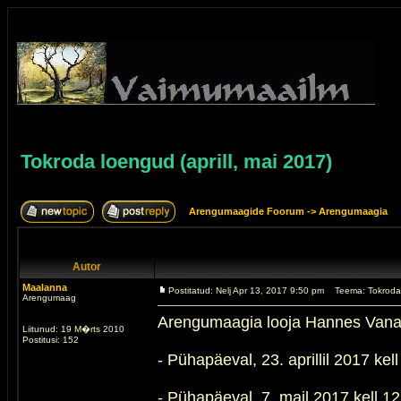
Tokroda loengud (aprill, mai 2017)
Arengumaagide Foorum
->
Arengumaagia
Autor
Maalanna
Postitatud: Nelj Apr 13, 2017 9:50 pm
Teema: Tokroda 
Arengumaag
Arengumaagia looja Hannes Vanakü
Liitunud: 19 M�rts 2010
Postitusi: 152
- Pühapäeval, 23. aprillil 2017 ke
- Pühapäeval, 7. mail 2017 kell 1