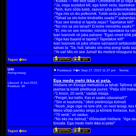
-"Kuidas — mis sest saab? Ohvitserid on ju väga a
-"Ja, vega austatud kill, aga tuleb seda, tapetakse 
-"Noh, kuni sõda tuleb, saavad juba polkovnikutek
-"Aga mis on iks polkovnik. Tuleb seda ja tapetak
-"Tahad sa siis kohe kindraliks saada?" pahandas 
-"Kas see kindral ei tapeta sejas? Tapetakse kill!"
-"No mis sa siis tahad? Et kohe ministriks saaks?"
-"Ei, mis on see minister, minister tapetakse ka rah
Ivan Ivanoviè oli juba pahane: "Egas ometi kõik pä
-"Aga kas tsaarid ei tapeta? Tapetakse kill!"
Ivan Ivanoviè oli juba vihane sarnasest seltskondl
salvas ta: "Sa, hull, tahaks siis oma poegi lasta 
-"Ai-vai! Mis on see Jumal! Iks meitest niisugune ka
Tagasi �les
Urki
Postitatud: P�h Sept 27, 2015 11:37 pm
Teema:
Arengumaag
Ega mede mehi ikka ei peta.
Liitunud: 9 Juul 2010
Hiidlane on Kloogal metsatöös ja tahab Tallinna s
Postitusi: 38
jaamas ta küsib piletiluugi juures: "Palju sõit ma
-"1 kroon, 20 senti," vastab müüja.
-"Pergel, kui kallis. Kas ei saaks odavamalt?"
-"Siin ei kaubelda," ütleb piletimüüja külmalt.
-"Nooh, ärge olge nii tore ühti, on neid teisigi, ke
Mees võtab pambu selga ja kõmbib Keilasse, kus jä
-"70 senti," on vastus.
-"No eks ma öelnud," rõõmustab hiidlane. "Aga se
tüssata. Ega mede mehi ikka ei peta!"
Tagasi �les