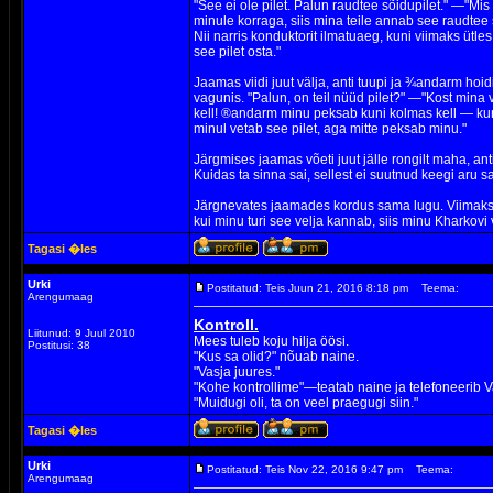
"See ei ole pilet. Palun raudtee sõidupilet." —"Mis t
minule korraga, siis mina teile annab see raudtee 
Nii narris konduktorit ilmatuaeg, kuni viimaks ütl
see pilet osta."
Jaamas viidi juut välja, anti tuupi ja ¾andarm hoid
vagunis. "Palun, on teil nüüd pilet?" —"Kost min
kell! ®andarm minu peksab kuni kolmas kell — kuna
minul vetab see pilet, aga mitte peksab minu."
Järgmises jaamas võeti juut jälle rongilt maha, anti
Kuidas ta sinna sai, sellest ei suutnud keegi aru s
Järgnevates jaamades kordus sama lugu. Viimaks j
kui minu turi see velja kannab, siis minu Kharkovi 
Tagasi �les
Urki
Postitatud: Teis Juun 21, 2016 8:18 pm
Teema:
Arengumaag
Kontroll.
Liitunud: 9 Juul 2010
Mees tuleb koju hilja öösi.
Postitusi: 38
"Kus sa olid?" nõuab naine.
"Vasja juures."
"Kohe kontrollime"—teatab naine ja telefoneerib Va
"Muidugi oli, ta on veel praegugi siin."
Tagasi �les
Urki
Postitatud: Teis Nov 22, 2016 9:47 pm
Teema:
Arengumaag