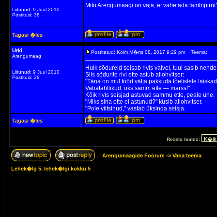
Mitu Arengumaagi on vaja, et vahetada lambipirni
Liitunud: 9 Juul 2010
Postitusi: 38
Tagasi �les
Urki
Postitatud: Kolm M�rts 08, 2017 9:29 pm
Teema:
Arengumaag
Hulk sõdureid seisab rivis valvel, tuul sasib nende
Liitunud: 9 Juul 2010
Siis sõdurite rivi ette astub allohvitser:
Postitusi: 38
"Täna on mul tööd välja pakkuda tõelistele laiskade
Vabatahtlikud, üks samm ette — marss!"
Kõik rivis seisjad astuvad sammu ette, peale ühe.
"Miks sina ette ei astunud?" küsib allohvitser.
"Pole viitsinud," vastab üksinda seisja.
Tagasi �les
Reasta teated:
Arengumaagide Foorum
->
Vaba teema
Lehek�lg
5
, lehek�lgi kokku
5