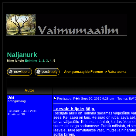
Naljanurk
Mine lehele
Eelmine
1
,
2
,
3
,
4
,
5
Arengumaagide Foorum
->
Vaba teema
Autor
Urki
Postitatud: P�h Sept 20, 2015 9:28 pm
Teema: EW '
Arengumaag
Laevale hiljaksjääja.
Liitunud: 9 Juul 2010
Reisijate aurik on Tallinna sadamas väljasõidu val
Postitusi: 38
sees. Kellaaeg on täis. Reisijad on juba laevalael.
laeva väljasõitu. Kuid seal nähtub, kuidas üks me
suure kiirusega sadamasse. Publik mõistab, et see
laevale. Talle lehvitatakse vastu mütse ja ninarätik
sõitku kiirem.