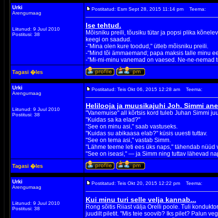
Urki
Postitatud: Esm Sept 28, 2015 11:14 pm
Teema:
Arengumaag
Ise tehtud.
Liitunud: 9 Juul 2010
Mõisniku preili, tõusiku tütar ja popsi plika kõnele
Postitusi: 38
keegi on saadud.
-"Mina olen kure toodud," ütleb mõisniku preili.
-"Mind tõi ämmaemand; papa maksis talle minu eest
-"Mi-mi-minu vanemad on vaesed. Ne-ne-nemad tee
Tagasi �les
Urki
Postitatud: Teis Okt 06, 2015 12:28 am
Teema:
Arengumaag
Helilooja ja muusikajuhi Joh. Simmi an
Liitunud: 9 Juul 2010
"Vanemuise" all kõrtsis kord tuleb Juhan Simmi juure
Postitusi: 38
"Kuidas sa ka elad?"
"See on minu asi," saab vastuseks.
"Kuidas su abikaasa elab?" küsis uuesti tuttav.
"See on tema asi," vastab Simm.
"Lähme teeme leti ees üks naps," tähendab nüüd 
"See on iseasi," — ja Simm ning tuttav lähevad n
Tagasi �les
Urki
Postitatud: Teis Okt 20, 2015 12:22 pm
Teema:
Arengumaag
Kui minu turi selle velja kannab...
Liitunud: 9 Juul 2010
Rong sõitis Riiast välja Orelli poole. Tuli kondukto
Postitusi: 38
juudilt piletit. "Mis teie soovib? Iks pilet? Palun v