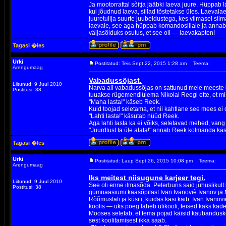
Ja mootorrattal sõitja jääbki laeva juure. Hüppab la
kui jõudnud laeva, sillad tõstetakse üles. Laevala
juuretulija suurte juubeldustega, kes viimasel silm
laevale, see aga hüppab komandosillale ja annab 
väljasõiduks osutus, et see oli — laevakapten!
Tagasi �les
Urki
Postitatud: Teis Sept 22, 2015 1:28 am
Teema:
Arengumaag
Vabadussõjast.
Liitunud: 9 Juul 2010
Narva all vabadussõjas on sattunud meie meeste k
Postitusi: 38
tuuakse rügemendiülema Nikolai Reegi ette, et m
"Maha lasta!" käseb Reek.
Kuid toojad seletama, et nii kahtlane see mees ei
"Lahti lasta!" käsutab nüüd Reek.
Aga lahti lasta ka ei võiks, seletavad mehed, vang 
"Juurdlust ta üle alata!" annab Reek kolmanda käs
Tagasi �les
Urki
Postitatud: Laup Sept 26, 2015 10:08 pm
Teema:
Arengumaag
Iks meitest niisugune karjeer tegi.
Liitunud: 9 Juul 2010
See oli enne ilmasõda. Peterburis said juhuslikult
Postitusi: 38
gümnaasiumi kaasõpilast Ivan Ivanoviè Ivanov ja 
Rõõmustati ja küsiti, kuidas käsi käib. Ivan Ivanoviè
koolis — üks poeg läheb ülikooli, teised kaks kad
Mooses seletab, et tema pojad käisid kaubandusko
sest koolitamisest ikka saab.