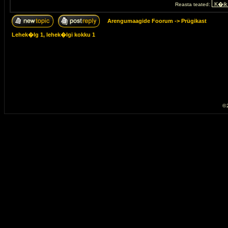
Reasta teated:
Arengumaagide Foorum
->
Prügikast
Lehek�lg
1
, lehek�lgi kokku
1
© 