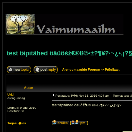
test täpitähed öäüõšž€®ß©•±?¶¥?·~¿•,¡?
Arengumaagide Foorum
->
Prügikast
Autor
Urki
Postitatud: P�h Nov 13, 2016 4:04 am
Teema: test 
Arengumaag
test täpitähed öäüõšž€®ß©•±?¶¥?·~¿•,¡?§?
Liitunud: 9 Juul 2010
Postitusi: 38
Tagasi �les