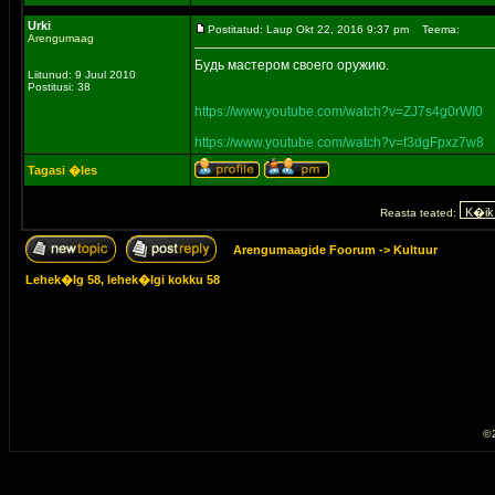
Urki
Postitatud: Laup Okt 22, 2016 9:37 pm
Teema:
Arengumaag
Будь мастером своего оружию.
Liitunud: 9 Juul 2010
Postitusi: 38
https://www.youtube.com/watch?v=ZJ7s4g0rWI0
https://www.youtube.com/watch?v=f3dgFpxz7w8
Tagasi �les
Reasta teated:
Arengumaagide Foorum
->
Kultuur
Lehek�lg
58
, lehek�lgi kokku
58
© 