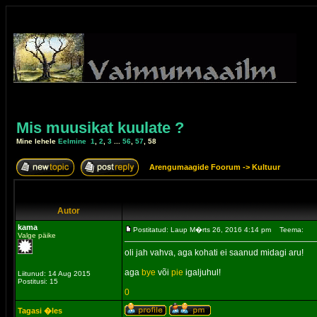
Mis muusikat kuulate ?
Mine lehele
Eelmine
1
,
2
,
3
...
56
,
57
,
58
Arengumaagide Foorum
->
Kultuur
Autor
kama
Postitatud: Laup M�rts 26, 2016 4:14 pm
Teema:
Valge päike
oli jah vahva, aga kohati ei saanud midagi aru!
aga
bye
või
pie
igaljuhul!
Liitunud: 14 Aug 2015
Postitusi: 15
0
Tagasi �les