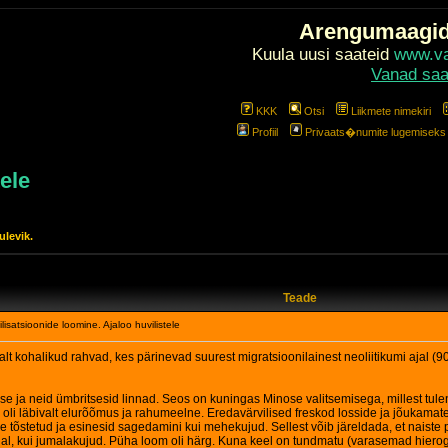
Arengumaagi
Kuula uusi saateid
www.val
Vanad saa
KKK
Otsi
Liikmete nimekiri
Profiil
Privaats�numite lugemiseks l
tele
ulevik.
Teade
lisatsioonide loomine. Ajaloo huvilistele
valt kohalikud rahvad, kes pärinevad suurest migratsioonilainest neoliitikumi ajal
sse ja neid ümbritsesid linnad. Seos on kuningas Minose valitsemisega, millest tul
oli läbivalt elurõõmus ja rahumeelne. Eredavärvilised freskod losside ja jõukamate m
le tõstetud ja esinesid sagedamini kui mehekujud. Sellest võib järeldada, et naiste p
, kui jumalakujud. Püha loom oli härg. Kuna keel on tundmatu (varasemad hieroglüüfid