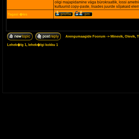
oligi majapidamine väga bürokraatlik, lossi ametn
kultuurist copy-paste, lisades juurde sõjakaid ele
Tagasi �les
Arengumaagide Foorum
->
Minevik, Olevik, T
Lehek�lg
1
, lehek�lgi kokku
1