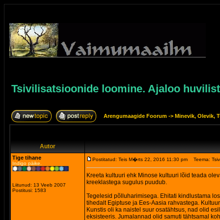
Tsivilisatsioonide loomine. Ajaloo huvilis
Arengumaagide Foorum
->
Minevik, Olevik, T
Autor
Tige tihane
Postitatud: Teis M�rts 22, 2016 11:30 pm
Teema: Tsivi
Indigo päike.
Kreeta kultuuri ehk Minose kultuuri lõid teada ole
kreeklastega sugulus puudub.
Liitunud: 13 Veeb 2007
Postitusi: 1583
Tegelesid põlluharimisega. Ehitati kindlustama lo
tihedalt Egiptuse ja Ees-Aasia rahvastega. Kultuur 
Kunstis oli ka naistel suur osatähtsus, nad olid esi
eksisteeris. Jumalannad olid samuti tähtsamal kohal