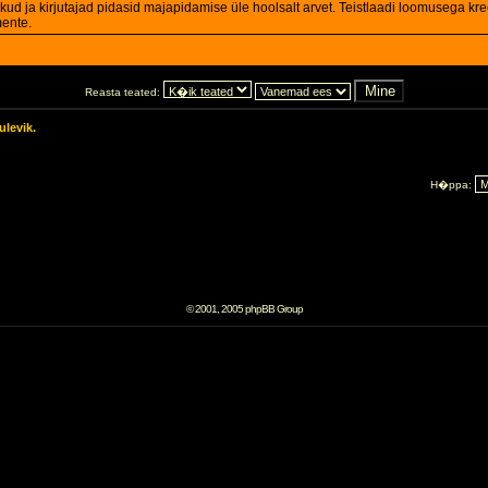
ikud ja kirjutajad pidasid majapidamise üle hoolsalt arvet. Teistlaadi loomusega k
mente.
Reasta teated:
ulevik.
H�ppa:
© 2001, 2005 phpBB Group