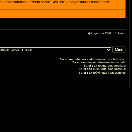
reeklased vallutasid Kreeta saare 1450 eKr ja tegid suures osas nende
K�ik ajad on GMT + 3 Tundi
Sa
ei saa
teha siia alafoorumisse uusi teemasid
Sa
ei saa
vastata siinsetele teemadele
Sa
ei saa
muuta oma postitusi
Sa
ei saa
kustutada oma postitusi
Sa
ei saa
h��letada k�sitlustes