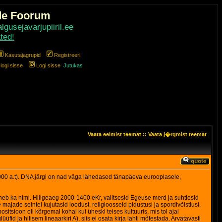
de Foorum
gusejavarjupiiril.ee
ted!
Kasutajagrupid
Registreeri
ogi sisse
Logi sisse
Jutukas
Vaata eelmist teemat
::
Vaata j�rgmist teemat
 (9000 a.t). DNA järgi on nad väga lähedased tänapäeva eurooplasele,
eneb ka nimi. Hiilgeaeg 2000-1400 eKr, valitsesid Egeuse merd ja suhtlesid
ajade seintel kujutasid loodust, religioosseid pidustusi ja spordivõistlusi.
ositsioon oli kõrgemal kohal kui üheski teises kultuuris, mis tol ajal
 ja hilisem lineaarkiri A), siis ei osata kirja lahti mõtestada. Arvatavasti