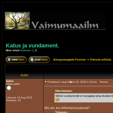
Katus ja vundament.
Mine lehele
Eelmine
1
,
2
Arengumaagide Foorum
->
Tokroda mõtted.
Autor
kama
Postitatud: Laup M�rts 19, 2016 1:18 am
Teema:
Valge päike
Itika kirjutas:
Mõnel vundamendil on kanajalad all ja tiivulisel
Liitunud: 14 Aug 2015
Postitusi: 15
Mis siis, kui mõlemad puuduvad?
Tsiteerin::