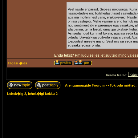
Veel naiste eripärast. Seoses nõidusega. Kun
naisnõidadele eriti ligilähedast taset saavut
aga ma mõtlen neid vanu, eraldiolevaid. Naiste
on asi vastupidi. Mehe vaimne areng toimub nagu 
liigu sentimeetritki ei paremale ega vasakule, 
alla panna, tema toetab oma tipu ükskõik kuhu, 
Asi seda nüüd kummuli lükata, aga asi seda ka 
pidada. Blavatskaja võib-olla välja arvatud. Ag
tõepoolest meeste mäng. Sest mis sa seda maai
et saaks edasi ronida.
Enda tekst? Pm lugu selles, et suutsid mind valess
Tagasi �les
Reasta teated:
Arengumaagide Foorum
->
Tokroda mõtted.
Lehek�lg
2
, lehek�lgi kokku
2
© 