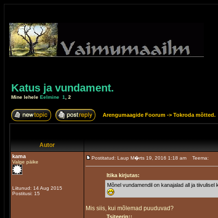
Katus ja vundament.
Mine lehele
Eelmine
1
,
2
Arengumaagide Foorum
->
Tokroda mõtted.
Autor
kama
Postitatud: Laup M�rts 19, 2016 1:18 am
Teema:
Valge päike
Itika kirjutas:
Mõnel vundamendil on kanajalad all ja tiivulisel
Liitunud: 14 Aug 2015
Postitusi: 15
Mis siis, kui mõlemad puuduvad?
Tsiteerin::