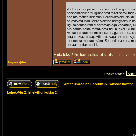
Veel naiste eripärast. Seoses nõidusega. Kun
naisnõidadele eriti ligilähedast taset saavut
aga ma mõtlen neid vanu, eraldiolevaid. Naiste
on asi vastupidi. Mehe vaimne areng toimub nagu 
liigu sentimeetritki ei paremale ega vasakule, 
alla panna, tema toetab oma tipu ükskõik kuhu, 
Asi seda nüüd kummuli lükata, aga asi seda ka 
pidada. Blavatskaja võib-olla välja arvatud. Ag
tõepoolest meeste mäng. Sest mis sa seda maai
et saaks edasi ronida.
Enda tekst? Pm lugu selles, et suutsid mind valess
Tagasi �les
Reasta teated:
Arengumaagide Foorum
->
Tokroda mõtted.
Lehek�lg
2
, lehek�lgi kokku
2
© 