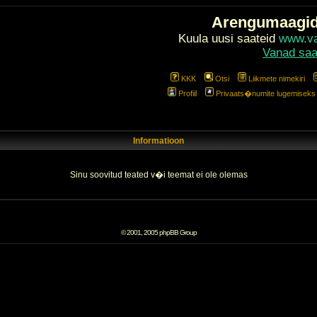
Arengumaagi
Kuula uusi saateid
www.val
Vanad saa
KKK
Otsi
Liikmete nimekiri
Profiil
Privaats�numite lugemiseks l
Informatioon
Sinu soovitud teated v�i teemat ei ole olemas
© 2001, 2005 phpBB Group