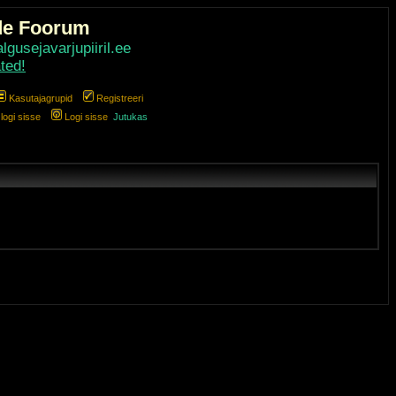
de Foorum
gusejavarjupiiril.ee
ted!
Kasutajagrupid
Registreeri
ogi sisse
Logi sisse
Jutukas