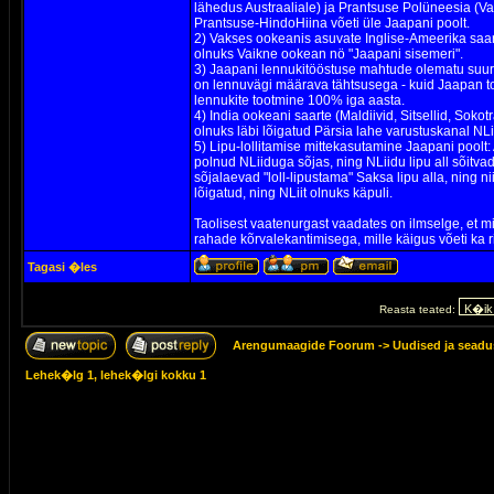
lähedus Austraaliale) ja Prantsuse Polüneesia (V
Prantsuse-HindoHiina võeti üle Jaapani poolt.
2) Vakses ookeanis asuvate Inglise-Ameerika saart
olnuks Vaikne ookean nö "Jaapani sisemeri".
3) Jaapani lennukitööstuse mahtude olematu suur
on lennuvägi määrava tähtsusega - kuid Jaapan to
lennukite tootmine 100% iga aasta.
4) India ookeani saarte (Maldiivid, Sitsellid, Sok
olnuks läbi lõigatud Pärsia lahe varustuskanal NLi
5) Lipu-lollitamise mittekasutamine Jaapani poolt
polnud NLiiduga sõjas, ning NLiidu lipu all sõitv
sõjalaevad "loll-lipustama" Saksa lipu alla, ning n
lõigatud, ning NLiit olnuks käpuli.
Taolisest vaatenurgast vaadates on ilmselge, et ming
rahade kõrvalekantimisega, mille käigus võeti ka ri
Tagasi �les
Reasta teated:
Arengumaagide Foorum
->
Uudised ja sead
Lehek�lg
1
, lehek�lgi kokku
1