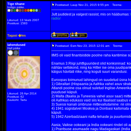
Tige tihane
Postitatud: Laup Nov 21, 2015 9:55 pm
Teema:
Indigo päike.
Jutt juutidest ja valgest rassist, mis on hääbumas:
radio/
Liitunud: 13 Veeb 2007
Postitusi: 1583
Tagasi �les
lahendused
Postitatud: Esm Nov 23, 2015 12:01 am
Teema:
Hall päike
IIMS oli vaid finantsistide poolne raha kantimise 
Enamus 3.Riigi juhtfiguuridest olid konksninad: k
nähtav seltskond, ning ka Hitler ise oma juudipank
käigus hävitati riike, ning koguti suuri varandusi.
Euroopas toimunud lahingud on suudetud üsna häst
1) Gibraltari (Hispaania ja Aafrika vahel asuv str
Atlandi poolne osa olnud suletud Inglise-Ameerika
puudusel käpuli.
Liitunud: 26 Apr 2014
2) Malta (Itaalia ja Tuneesia vahel asuv saar) mit
Postitusi: 62
Asukoht: Tartu
oli Aafrikas edukass vaid siis kui Itaaliast saabus
3) Suessi kanali ümbruse mittevallutamine: nii oln
4) 1941 sügistalvel Moskva ja Donbasi kaitsmata el
käpuli.
5) 1942 Azerbadziaani nafta-tehaste ja puurtornide 
Aasia, Vaikse ookeani ja India ookeani rindel oli ag
1) Prantsuse asumaade nagu Madagaskari (India ooke