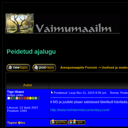
Peidetud ajalugu
Arengumaagide Foorum
->
Uudised ja sead
Autor
Tige tihane
Postitatud: Laup Nov 21, 2015 8:50 pm
Teema: Peide
Indigo päike.
II MS ja juutide plaan sakslased täielikult hävitada
Liitunud: 13 Veeb 2007
http://www.hellstormdocumentary.com/
Postitusi: 1583
Tagasi �les