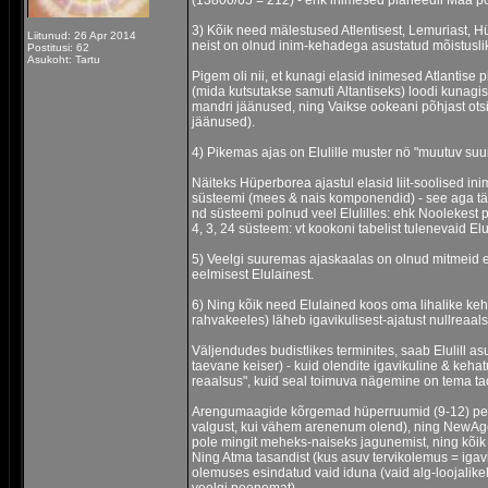
(13800/65 = 212) - ehk inimesed planeedil Maa p
3) Kõik need mälestused Atlentisest, Lemuriast, H
Liitunud: 26 Apr 2014
neist on olnud inim-kehadega asustatud mõistuslik
Postitusi: 62
Asukoht: Tartu
Pigem oli nii, et kunagi elasid inimesed Atlantise 
(mida kutsutakse samuti Altantiseks) loodi kunagis
mandri jäänused, ning Vaikse ookeani põhjast ot
jäänused).
4) Pikemas ajas on Elulille muster nö "muutuv suu
Näiteks Hüperborea ajastul elasid liit-soolised i
süsteemi (mees & nais komponendid) - see aga tähen
nd süsteemi polnud veel Elulilles: ehk Noolekest po
4, 3, 24 süsteem: vt kookoni tabelist tulenevaid Elu
5) Veelgi suuremas ajaskaalas on olnud mitmeid eel
eelmisest Elulainest.
6) Ning kõik need Elulained koos oma lihalike keh
rahvakeeles) läheb igavikulisest-ajatust nullreaal
Väljendudes budistlikes terminites, saab Elulill a
taevane keiser) - kuid olendite igavikuline & keh
reaalsus", kuid seal toimuva nägemine on tema taoli
Arengumaagide kõrgemad hüperruumid (9-12) peak
valgust, kui vähem arenenum olend), ning NewAge 
pole mingit meheks-naiseks jagunemist, ning kõik
Ning Atma tasandist (kus asuv tervikolemus = igav
olemuses esindatud vaid iduna (vaid alg-loojalikel 