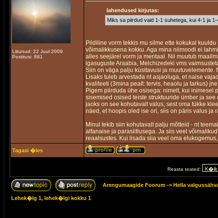
lahendused kirjutas:
Miks sa piirdud vaid 1-1 suhetega, kui 4-1 ja 1
Pildiline vorm tekkis mu silme ette kokukal kuuldu 
võimalikkusena kokku. Aga mina niimoodi ei lahmiks
Liitunud: 22 Juul 2009
alles seejärel vorm ja mentaal. Nii muutub maail
Postitusi: 881
igasuguste Araabia, Melchizedeki vms vaimsustet
Siin on väga palju küsitavusi ja muutuvelemente. N
Lisaks tuleb arvestada nt asjaoluga, et naise vaja
kvaliteeti (3mina pealt: tervis, heaolu ja tarkus) j
Pigem piirduda ühe osisega: nimelt, kui inimesel 
sisemised osised teiste struktuuride ümber ja see
jaoks on see kohutavalt valus, sest oma tükke klee
näed, et hoopis oled ise ori, siis on päris valus ja 
Minul tekib siin kohutavalt palju mõtteid - nt teem
alfanaise ja parasiitlusega. Ja siis veel võimali
reaalsustes. Kui lisada siia veel oma elukogemus, 
Tagasi �les
Reasta teated:
Arengumaagide Foorum
->
Hella valgussähv
Lehek�lg
1
, lehek�lgi kokku
1