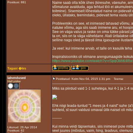
Postitusi: 881
Naine saab olla kõik ühes (kiresuhe, väesuhe, arma
võimaluse avalduda, aga tehtud töö ei akumuleeru n
toitmine). Sisemiselt lõhestatud naine on pidevalt d
oleks, üllataks, teenindaks, pidevalt tema vastu üli
Probleemiks on see, et inimesed tahavad võimu, a
natuke võimu, aga siis saab inimene aru, et hoopis
See on väga valus ja raske on oma tükke pärast jäll
ta on, siis on ta väga väheldane. Alati üritatakse o
selline nagu oled ja täiesti ilma igasuguse ilustami
Ja veel: kui inimene arvab, et talle on kasulik teha 
Inspiratsiooniks oli viimane arengumaagide kokuk
https://www.youtube.com/watch?v=rSpqObhK4Rw
Tagasi �les
lahendused
Postitatud: Kolm Nov 04, 2015 1:31 pm
Teema:
Hall päike
Miks sa piirdud vaid 1-1 suhetega, kui 4-1 ja 1-4 
Ehk niigi teada-tuntud "1 mees ja 4 naist" suhe (a
suhteid, st suuri valdusi omaval ülik-naisel oli mit
--------
Kui minna veidi täpsemaks, siis inimesel pole mitt
Liitunud: 26 Apr 2014
veel juures (mõistus, vaim, hing, teadvus, olemus)
Postitusi: 62