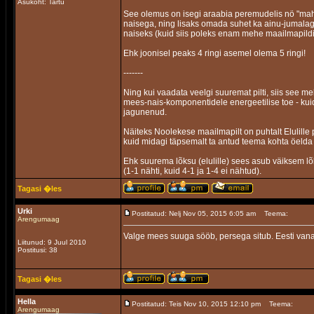
Asukoht: Tartu
See olemus on isegi araabia peremudelis nö "maha
naisega, ning lisaks omada suhet ka ainu-jumalag
naiseks (kuid siis poleks enam mehe maailmapildis
Ehk joonisel peaks 4 ringi asemel olema 5 ringi!
-------
Ning kui vaadata veelgi suuremat pilti, siis see me
mees-nais-komponentidele energeetilise toe - kui
jagunenud.
Näiteks Noolekese maailmapilt on puhtalt Elulille
kuid midagi täpsemalt ta antud teema kohta öelda e
Ehk suurema lõksu (elulille) sees asub väiksem l
(1-1 nähti, kuid 4-1 ja 1-4 ei nähtud).
Tagasi �les
Urki
Postitatud: Nelj Nov 05, 2015 6:05 am
Teema:
Arengumaag
Valge mees suuga sööb, persega situb. Eesti van
Liitunud: 9 Juul 2010
Postitusi: 38
Tagasi �les
Hella
Postitatud: Teis Nov 10, 2015 12:10 pm
Teema:
Arengumaag