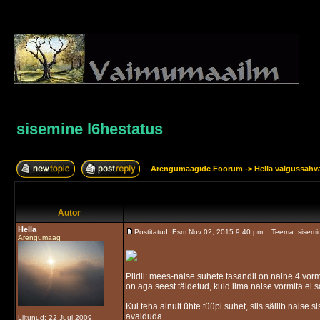
sisemine l6hestatus
Arengumaagide Foorum
->
Hella valgussähv
Autor
Hella
Postitatud: Esm Nov 02, 2015 9:40 pm
Teema: sisemi
Arengumaag
Pildil: mees-naise suhete tasandil on naine 4 vorm
on aga seest täidetud, kuid ilma naise vormita ei 
Kui teha ainult ühte tüüpi suhet, siis säilib nais
avalduda.
Liitunud: 22 Juul 2009