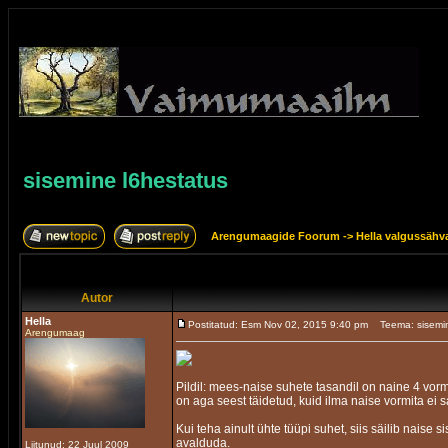
sisemine l6hestatus
Arengumaagide Foorum
->
Hella valgussähv
Autor
Hella
Postitatud: Esm Nov 02, 2015 9:40 pm
Teema: sisemi
Arengumaag
Pildil: mees-naise suhete tasandil on naine 4 vorm
on aga seest täidetud, kuid ilma naise vormita ei 
Kui teha ainult ühte tüüpi suhet, siis säilib nais
avalduda.
Liitunud: 22 Juul 2009