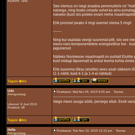
Asukoht: Tartu
See olemus on isegi araabia peremudelis nö "maha
naisega, ning lisaks omada suhet ka ainu-jumalag
naiseks (kuid siis poleks enam mehe maailmapildis
Ehk joonisel peaks 4 ringi asemel olema 5 ringi!
-------
Ning kui vaadata veelgi suuremat pilti, siis see me
mees-nais-komponentidele energeetilise toe - kui
jagunenud.
Näiteks Noolekese maailmapilt on puhtalt Elulille
kuid midagi täpsemalt ta antud teema kohta öelda e
Ehk suurema lõksu (elulille) sees asub väiksem l
(1-1 nähti, kuid 4-1 ja 1-4 ei nähtud).
Tagasi �les
Urki
Postitatud: Nelj Nov 05, 2015 6:05 am
Teema:
Arengumaag
Valge mees suuga sööb, persega situb. Eesti van
Liitunud: 9 Juul 2010
Postitusi: 38
Tagasi �les
Hella
Postitatud: Teis Nov 10, 2015 12:10 pm
Teema:
Arengumaag