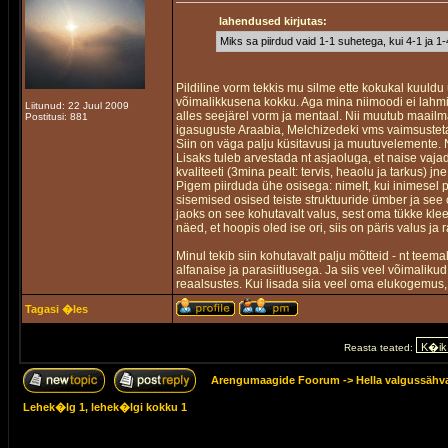
lahendused kirjutas:
Miks sa piirdud vaid 1-1 suhetega, kui 4-1 ja 1
Pildiline vorm tekkis mu silme ette kokukal kuuldu 
võimalikkusena kokku. Aga mina niimoodi ei lahmiks
Liitunud: 22 Juul 2009
alles seejärel vorm ja mentaal. Nii muutub maail
Postitusi: 881
igasuguste Araabia, Melchizedeki vms vaimsustet
Siin on väga palju küsitavusi ja muutuvelemente. N
Lisaks tuleb arvestada nt asjaoluga, et naise vaja
kvaliteeti (3mina pealt: tervis, heaolu ja tarkus) j
Pigem piirduda ühe osisega: nimelt, kui inimesel 
sisemised osised teiste struktuuride ümber ja see
jaoks on see kohutavalt valus, sest oma tükke klee
näed, et hoopis oled ise ori, siis on päris valus ja 
Minul tekib siin kohutavalt palju mõtteid - nt teem
alfanaise ja parasiitlusega. Ja siis veel võimali
reaalsustes. Kui lisada siia veel oma elukogemus, 
Tagasi �les
Reasta teated:
Arengumaagide Foorum
->
Hella valgussähv
Lehek�lg
1
, lehek�lgi kokku
1