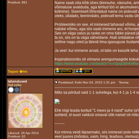
Postitusi: 881
Naine saab olla kõik ühes (kiresuhe, väesuhe, arma
võimaluse avalduda, aga tehtud töö ei akumuleeru n
toitmine). Sisemiselt lõhestatud naine on pidevalt d
oleks, üllataks, teenindaks, pidevalt tema vastu üli
Probleemiks on see, et inimesed tahavad võimu, a
natuke võimu, aga siis saab inimene aru, et hoopis
See on väga valus ja raske on oma tükke pärast jäll
ta on, siis on ta väga väheldane. Alati üritatakse o
selline nagu oled ja täiesti ilma igasuguse ilustami
Ja veel: kui inimene arvab, et talle on kasulik teha 
Inspiratsiooniks oli viimane arengumaagide kokuk
https://www.youtube.com/watch?v=rSpqObhK4Rw
Tagasi �les
lahendused
Postitatud: Kolm Nov 04, 2015 1:31 pm
Teema:
Hall päike
Miks sa piirdud vaid 1-1 suhetega, kui 4-1 ja 1-4 
Ehk niigi teada-tuntud "1 mees ja 4 naist" suhe (a
suhteid, st suuri valdusi omaval ülik-naisel oli mit
--------
Kui minna veidi täpsemaks, siis inimesel pole mitt
Liitunud: 26 Apr 2014
veel juures (mõistus, vaim, hing, teadvus, olemus)
Postitusi: 62