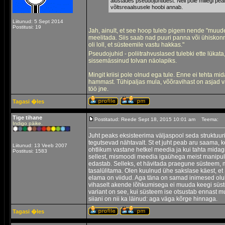
alustades pseudojuhtidest. Neil pole millegi pea
võltsreaalsusele hoobi annab.
Liitunud: 5 Sept 2014
Postitusi: 19
Jah, ainult, et see hoop tuleb pigem nende "muude"
meelitada. Siis saab nad puuri panna või ühiskonna 
oli loll, et süsteemile vastu hakkas."
Pseudojuhid - poliitrahvuslased tulebki ette lükat
sissemässinud tolvan näolapiks.
Mingit kriisi pole olnud ega tule. Enne ei tehta mi
hammast. Tühipaljas mula, võõravihast on asjad v
töö jne.
Tagasi �les
Tige tihane
Postitatud: Reede Sept 18, 2015 10:01 am
Teema:
Indigo päike.
Juht peaks eksisteerima väljaspool seda struktuur
tegutsevad nähtavalt. St et juht peab aru saama, 
Liitunud: 13 Veeb 2007
ohtlikum vastane hetkel meedia ja kui tahta mida
Postitusi: 1583
sellest, mismoodi meedia igaühega meist manipu
edastab. Selleks, et hävitada praegune süsteem, 
tasalülitama. Olen kuulnud ühe sakslase käest, et
elama on viidud. Aga täna on samad inimesed oluko
vihaselt akende lõhkumisega ei muuda keegi süstee
variant on see, kui süsteem ise otsustab ennast m
siiani on nii ka läinud: aga väga kõrge hinnaga.
Tagasi �les