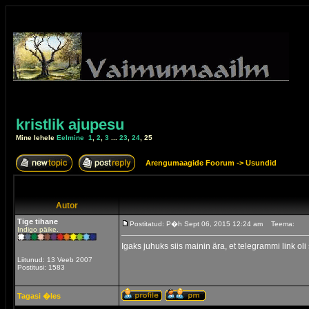
kristlik ajupesu
Mine lehele
Eelmine
1
,
2
,
3
...
23
,
24
,
25
Arengumaagide Foorum
->
Usundid
Autor
Tige tihane
Postitatud: P�h Sept 06, 2015 12:24 am
Teema:
Indigo päike.
Igaks juhuks siis mainin ära, et telegrammi link ol
Liitunud: 13 Veeb 2007
Postitusi: 1583
Tagasi �les