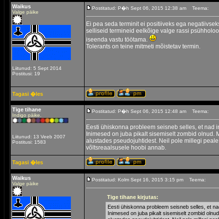
Waikus
Postitatud: P�h Sept 06, 2015 12:38 am
Teema:
Valge päike
Ei pea seda terminit ei positiiveks ega negatiivs
selliseid termineid eelkõige valge rassi psühholoo
iseenda vastu töötama.
Tolerants on teine mitmeti mõistetav termin.
Liitunud: 5 Sept 2014
Postitusi: 19
Tagasi �les
Tige tihane
Postitatud: P�h Sept 06, 2015 12:48 am
Teema:
Indigo päike.
Eesti ühiskonna probleem seisneb selles, et nad 
Inimesed on juba pikalt sisemiselt zombid olnud. 
Liitunud: 13 Veeb 2007
alustades pseudojuhtidest. Neil pole millegi peale
Postitusi: 1583
võltsreaalsusele hoobi annab.
Tagasi �les
Waikus
Postitatud: Kolm Sept 16, 2015 3:15 pm
Teema:
Valge päike
Tige tihane kirjutas:
Eesti ühiskonna probleem seisneb selles, et na
Inimesed on juba pikalt sisemiselt zombid olnud