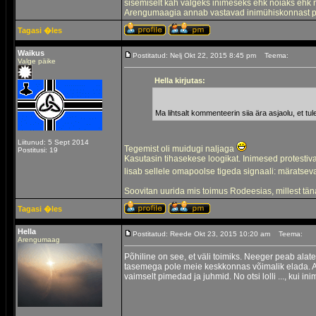
sisemiselt kah valgeks inimeseks ehk nõiaks ehk
Arengumaagia annab vastavad inimühiskonnast puu
Tagasi �les
Waikus
Postitatud: Nelj Okt 22, 2015 8:45 pm
Teema:
Valge päike
Hella kirjutas:
Ma lihtsalt kommenteerin siia ära asjaolu, et tul
Liitunud: 5 Sept 2014
Tegemist oli muidugi naljaga
Postitusi: 19
Kasutasin tihasekese loogikat. Inimesed protestiva
lisab sellele omapoolse tigeda signaali: märatse
Soovitan uurida mis toimus Rodeesias, millest tä
Tagasi �les
Hella
Postitatud: Reede Okt 23, 2015 10:20 am
Teema:
Arengumaag
Põhiline on see, et väli toimiks. Neeger peab alatea
tasemega pole meie keskkonnas võimalik elada. Ag
vaimselt pimedad ja juhmid. No otsi lolli ..., kui in