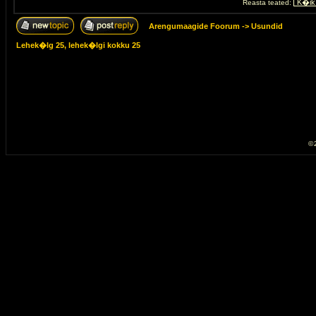
Reasta teated:
Arengumaagide Foorum
->
Usundid
Lehek�lg
25
, lehek�lgi kokku
25
© 