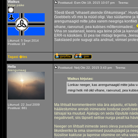
Waikus
Postitatud: Esm Okt 19, 2015 10:07 pm
Teema:
Valge päike
Tõesti tõesti "vihaselt akende lõhkumisega". Huvi
Goebbels või mis ta nüüd oligi. Vao süütamine ja 
arengumaagid mitte juba varem neegriga konflikti 
vihane, raevunud, pea kubises mõtteroimadest...
Viha on saatanast, keera aga teine põsk ja kannata.
ERR-is käsikäes. Ei pea ise midagi tegema, Jeesus
Sakslased pole sugugi alla andnud, viimsel protes
Liitunud: 5 Sept 2014
Postitusi: 19
Tagasi �les
Hella
Postitatud: Nelj Okt 22, 2015 3:43 pm
Teema:
Arengumaag
Waikus kirjutas:
Lonkav neeger, kas arengumaagid mitte juba var
mingi hetk mil olid vihane, raevunud, pea kubi
Ma lihtsalt kommenteerin siia ära asjaolu, et tuleb
Liitunud: 22 Juul 2009
Postitusi: 881
häälestumine annab inimesele looduse poolt iseen
lähiajal ka muutud. Ajalugu on seda lõputute näidet
negatiivselt, siis täpselt sellise nurga pealt ka hä
Neeger on lihtsalt inimeste sees oleva parasiitl
likvideeriks ta oma sisemised puudujäägid ja neege
füüsilise kakluse ja tapmise otsimine on viha val