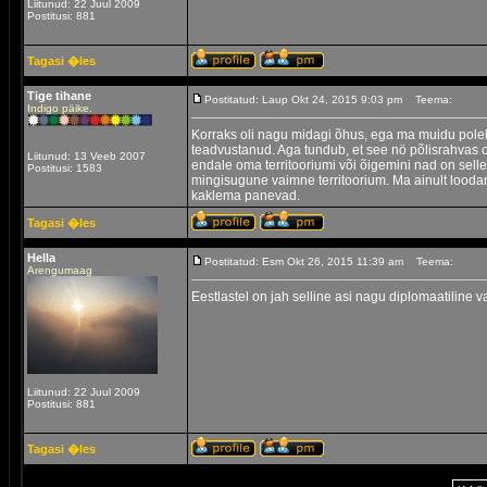
Liitunud: 22 Juul 2009
Postitusi: 881
Tagasi �les
Tige tihane
Postitatud: Laup Okt 24, 2015 9:03 pm
Teema:
Indigo päike.
Korraks oli nagu midagi õhus, ega ma muidu pol
teadvustanud. Aga tundub, et see nö põlisrahvas on 
Liitunud: 13 Veeb 2007
endale oma territooriumi või õigemini nad on selle 
Postitusi: 1583
mingisugune vaimne territoorium. Ma ainult loodan
kaklema panevad.
Tagasi �les
Hella
Postitatud: Esm Okt 26, 2015 11:39 am
Teema:
Arengumaag
Eestlastel on jah selline asi nagu diplomaatiline v
Liitunud: 22 Juul 2009
Postitusi: 881
Tagasi �les