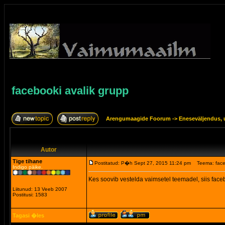
facebooki avalik grupp
Arengumaagide Foorum
->
Eneseväljendus, 
Autor
Tige tihane
Postitatud: P�h Sept 27, 2015 11:24 pm
Teema: face
Indigo päike.
Kes soovib vestelda vaimsetel teemadel, siis fac
Liitunud: 13 Veeb 2007
Postitusi: 1583
Tagasi �les