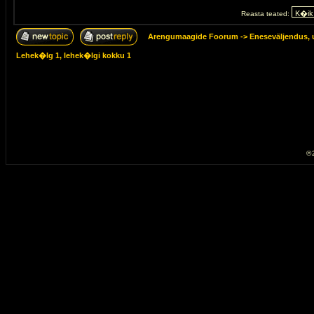
Reasta teated:
Arengumaagide Foorum
->
Eneseväljendus, 
Lehek�lg
1
, lehek�lgi kokku
1
© 