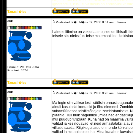
Nii jumal kui ka ateism on kõik üks mõtlemise keel
Ignorantsus, kus usuvastasus on endistviisi kristlik
Tagasi �les
akk
Postitatud: P�h M�rts 09, 2008 8:51 am
Teema:
Indigo päike.
Lainete liitmine on vektoriaalne, see on lihtsalt l
teisele siis oleks üks teise matemaatiline funktsio
Liitunud: 29 Dets 2004
Postitusi: 6324
Tagasi �les
akk
Postitatud: P�h M�rts 09, 2008 9:20 am
Teema:
Indigo päike.
Ma tegin siin väikse testi, söötsin ennast paganat
ainult kasutasid koerasid ja õhu elementi. Zombi
vabamüürlased teisitimõtlejate zombistamiseks. Ni
plaanid. Tuli hulk nägemusi , mida nad endast kuj
mul puudub tutiplaan. Kuna nad on maailma valits
valitud ja kes nõuavad, et neid armastataks ja au
villasid saada. Riigikogulased on nende kõrval poi
valitud ja midagi pole teha. Mina igatahes kavatse