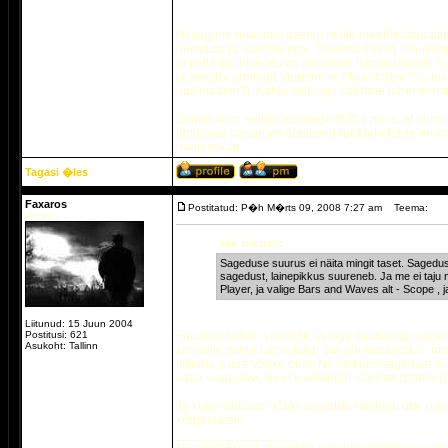
Niisugune retoorika tuletab mulle meelde fanaatil
hukatuse ja väävlitulega. Taolised tüübid rõhutava
ja patte kahetsedes on armetutel inimussikestel (
ja seeläbi armuaja lõppemine ("kvanthüpe"?) oleva
uus maailm?). Kahju küll, aga säärane lähenemisnur
Samas olen eelkõnelejatega 100% nõus, et hirmudes
tunduvad paganate õpetused (paljude teiste enam 
nagu oskan.
Tagasi �les
Faxaros
Postitatud: P�h M�rts 09, 2008 7:27 am
Teema:
Parasiit
akk kirjutas:
Sageduse suurus ei näita mingit taset. Sagedus
sagedust, lainepikkus suureneb. Ja me ei taju m
Player, ja valige Bars and Waves alt - Scope , ja
Liitunud: 15 Juun 2004
Postitusi: 621
Füüsikaliselt on võimalik, et õige suurusega sag
Asukoht: Tallinn
siis selle tulemusena tekib uus võnkesagedus, mi
liikuma suure võnke peal. Nii on kaks sagedust su
saad visata kivi, nii et kivi tekitab väikeseid lainei
Ja kuna väiksem võnkesagedus sisaldab ühe ruumal
kõrgematele.
_________________