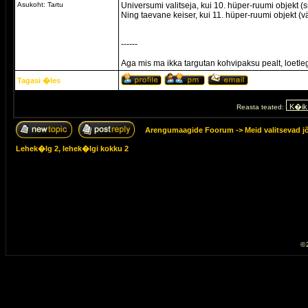
Asukoht: Tartu
Universumi valitseja, kui 10. hüper-ruumi objekt 
Ning taevane keiser, kui 11. hüper-ruumi objekt (v
------
Aga mis ma ikka targutan kohvipaksu pealt, loetle
Tagasi �les
Reasta teated:
Arengumaagide Foorum
->
Meid valitsevad j
Lehek�lg
2
, lehek�lgi kokku
2
© 