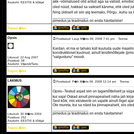
akk--võimalused olid antud aga sa valisid, emotsio
Asukoht: EESTIS & kõikjal
oled nüüd, hakkad sa vaikselt kärvma, ehk oled juba
Ning üldiselt oli siin alg teemaks, Põrgu...kuhu sa
_________________
pimedus ja teadmatus on enda hävitamine!
Tagasi �les
Opsis
Postitatud: Laup M�rts 08, 2008 7:41 pm
Teema:
Valge päike
Kardan, et ma ei tahaks küll kuuluda uude maailma
konstruktiivset kuulnud, ainult teisitimõtlejate (p
"valgustunu" moodi.
Liitunud: 22 Aug 2007
Postitusi: 38
Asukoht: Viljandi/Tartu
Tagasi �les
LAKMUS
Postitatud: P�h M�rts 09, 2008 12:14 am
Teema:
Arengumaag
Opsis--Teatud asjad siin on tagamõtteliselt ja sü
kui vaja! Oskad ainult pinnapealselt näha jah kirja
Sest kõik, mis ekisteerib on vajalik ainult õigel aja
Ole mureta, kui sa näed ka pinnapealselt, siis oled
_________________
pimedus ja teadmatus on enda hävitamine!
Liitunud: 30 M�rts 2004
Postitusi: 252
Asukoht: EESTIS & kõikjal
Tagasi �les