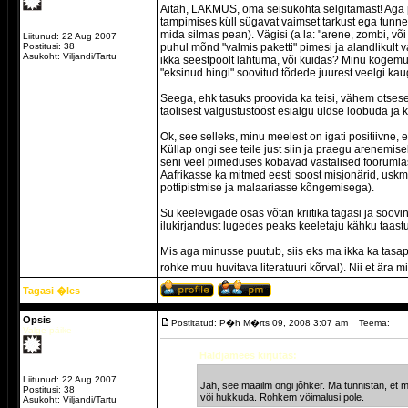
Aitäh, LAKMUS, oma seisukohta selgitamast! Aga pa
tampimises küll sügavat vaimset tarkust ega tunnetu
mida silmas pean). Vägisi (a la: "arene, zombi, võ
Liitunud: 22 Aug 2007
Postitusi: 38
puhul mõnd "valmis paketti" pimesi ja alandlikult
Asukoht: Viljandi/Tartu
ikka seestpoolt lähtuma, või kuidas? Minu kogemus
"eksinud hingi" soovitud tõdede juurest veelgi kau
Seega, ehk tasuks proovida ka teisi, vähem otsesei
taolisest valgustustööst esialgu üldse loobuda 
Ok, see selleks, minu meelest on igati positiivne, 
Küllap ongi see teile just siin ja praegu arenemisek
seni veel pimeduses kobavad vastalised foorumlase
Aafrikasse ka mitmed eesti soost misjonärid, usk
pottipistmise ja malaariasse kõngemisega).
Su keelevigade osas võtan kriitika tagasi ja soov
ilukirjandust lugedes peaks keeletaju kähku taast
Mis aga minusse puutub, siis eks ma ikka ka tasapi
rohke muu huvitava literatuuri kõrval). Nii et ära 
Tagasi �les
Opsis
Postitatud: P�h M�rts 09, 2008 3:07 am
Teema:
Valge päike
Haldjamees kirjutas:
Liitunud: 22 Aug 2007
Jah, see maailm ongi jõhker. Ma tunnistan, et 
Postitusi: 38
või hukkuda. Rohkem võimalusi pole.
Asukoht: Viljandi/Tartu