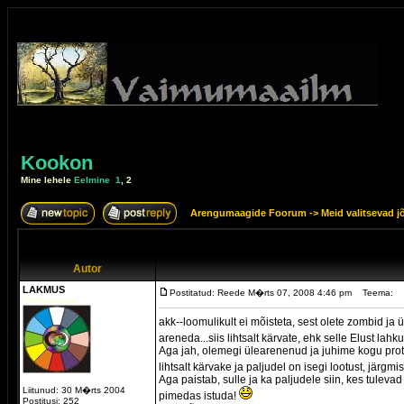
Kookon
Mine lehele
Eelmine
1
,
2
Arengumaagide Foorum
->
Meid valitsevad j
Autor
LAKMUS
Postitatud: Reede M�rts 07, 2008 4:46 pm
Teema:
Arengumaag
akk--loomulikult ei mõisteta, sest olete zombid j
areneda...siis lihtsalt kärvate, ehk selle Elust lah
Aga jah, olemegi ülearenenud ja juhime kogu prots
lihtsalt kärvake ja paljudel on isegi lootust, järgm
Aga paistab, sulle ja ka paljudele siin, kes tulev
Liitunud: 30 M�rts 2004
pimedas istuda!
Postitusi: 252