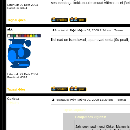
sest nendega kokkupuutes muud võimalust ei jäet
Liitunud: 29 Dets 2004
Postitusi: 6324
Tagasi �les
akk
Postitatud: P�h M�rts 09, 2008 9:24 am
Teema:
Indigo päike.
Kui nad on iseseisvad ja panevad enda jõu pealt, mi
Liitunud: 29 Dets 2004
Postitusi: 6324
Tagasi �les
Curiosa
Postitatud: P�h M�rts 09, 2008 12:30 pm
Teema:
K�laline
Opsis kirjutas:
Haldjamees kirjutas:
Jah, see maailm ongi jõhker. Ma tunnis