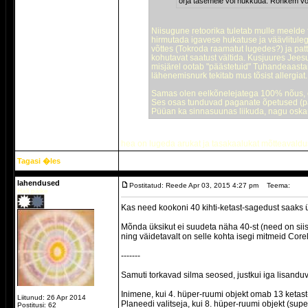
orja tasemele või hukkuda. Rohkem või
Niisugune retoorika tuletab mulle meelde 
hirmutada igavese hukatuse ja väävlitulega
võttes (Tokroda raamatut lugedes?) ja pat
kohutavat saatust vältida. Kusjuures Jees
misjärel ootab "päästetuid" Tuhandeaastan
lähenemisnurk tekitab mus tõsist allergiat.
Samas olen eelkõnelejatega 100% nõus, et 
Ses osas tunduvad paganate õpetused (pal
Püüan ka sinnasuunas liikuda, nagu oska
hea on lugeda arukat ja tasakaalukat mõtteavaldust 
Tagasi �les
lahendused
Postitatud: Reede Apr 03, 2015 4:27 pm
Teema:
Hall päike
Kas need kookoni 40 kihti-ketast-sagedust saaks üle
Mõnda üksikut ei suudeta näha 40-st (need on siis
ning väidetavalt on selle kohta isegi mitmeid Corel
-------
Samuti torkavad silma seosed, justkui iga lisandu
Inimene, kui 4. hüper-ruumi objekt omab 13 ketas
Liitunud: 26 Apr 2014
Planeedi valitseja, kui 8. hüper-ruumi objekt (su
Postitusi: 62