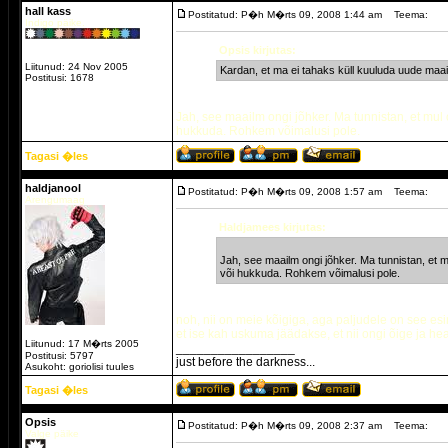
hall kass
Postitatud: P�h M�rts 09, 2008 1:44 am
Teema:
Indigo päike.
Opsis kirjutas:
Liitunud: 24 Nov 2005
Kardan, et ma ei tahaks küll kuuluda uude maa
Postitusi: 1678
Jah, see maailm ongi jõhker. Ma tunnistan, et mul
hukkuda. Rohkem võimalusi pole.
Tagasi �les
haldjanool
Postitatud: P�h M�rts 09, 2008 1:57 am
Teema:
Arengumaag
Haldjamees kirjutas:
Jah, see maailm ongi jõhker. Ma tunnistan, et 
või hukkuda. Rohkem võimalusi pole.
noh, nii on meie kõigiga, aga paljudele on see esim
et ise kah uskuma jäädakse, et nii ongi õige ja hea
Liitunud: 17 M�rts 2005
_________________
Postitusi: 5797
just before the darkness...
Asukoht: goriolisi tuules
Tagasi �les
Opsis
Postitatud: P�h M�rts 09, 2008 2:37 am
Teema:
Valge päike