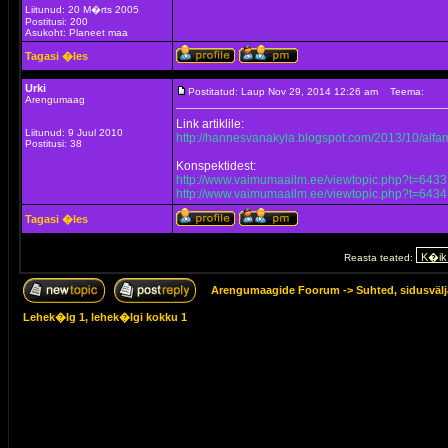
Liitunud: 20 M�rts 2005
Postitusi: 200
Asukoht: Planeet maa
Tagasi �les
Urki
Postitatud: Laup Nov 29, 2014 12:26 am
Teema:
Arengumaag
Link artiklile:
Liitunud: 9 Juul 2010
http://hannesvanakyla.blogspot.com/2013/10/alf
Postitusi: 38
Konspektidest:
http://www.vaimumaailm.ee/viewtopic.php?t=6433
http://www.vaimumaailm.ee/viewtopic.php?t=6434
Tagasi �les
Reasta teated:
Arengumaagide Foorum
->
Suhted, sidusväl
Lehek�lg
1
, lehek�lgi kokku
1