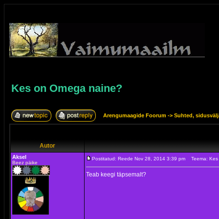
Kes on Omega naine?
Arengumaagide Foorum
->
Suhted, sidusväl
Autor
Aksel
Postitatud: Reede Nov 28, 2014 3:39 pm
Teema: Kes
Beez päike
Teab keegi täpsemalt?