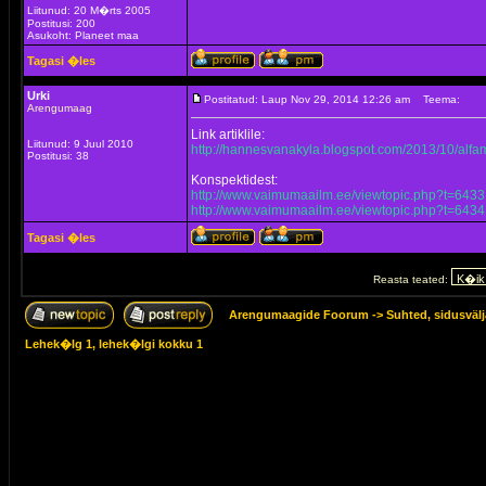
Liitunud: 20 M�rts 2005
Postitusi: 200
Asukoht: Planeet maa
Tagasi �les
Urki
Postitatud: Laup Nov 29, 2014 12:26 am
Teema:
Arengumaag
Link artiklile:
Liitunud: 9 Juul 2010
http://hannesvanakyla.blogspot.com/2013/10/alf
Postitusi: 38
Konspektidest:
http://www.vaimumaailm.ee/viewtopic.php?t=6433
http://www.vaimumaailm.ee/viewtopic.php?t=6434
Tagasi �les
Reasta teated:
Arengumaagide Foorum
->
Suhted, sidusväl
Lehek�lg
1
, lehek�lgi kokku
1