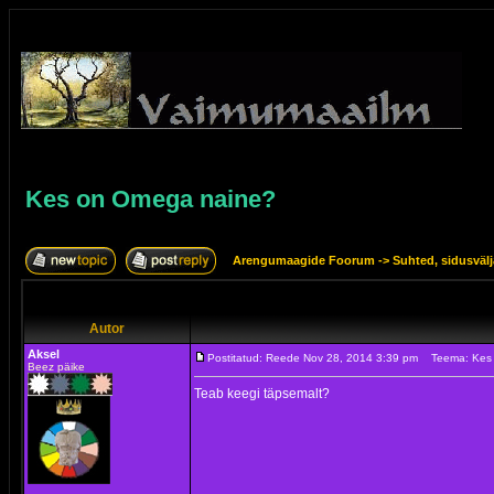
Kes on Omega naine?
Arengumaagide Foorum
->
Suhted, sidusväl
Autor
Aksel
Postitatud: Reede Nov 28, 2014 3:39 pm
Teema: Kes
Beez päike
Teab keegi täpsemalt?