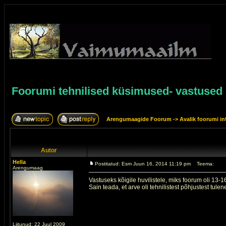
Foorumi tehnilised küsimused- vastused
Arengumaagide Foorum
->
Avalik foorumi in
Autor
Hella
Postitatud: Esm Juun 16, 2014 11:19 pm
Teema:
Arengumaag
Vastuseks kõigile huvilistele, miks foorum oli 13-1
Sain teada, et arve oli tehnilistest põhjustest tu
Liitunud: 22 Juul 2009