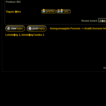
Postitusi: 881
Tagasi �les
Reasta teated:
Arengumaagide Foorum
->
Avalik foorumi in
Lehek�lg
1
, lehek�lgi kokku
1
© 