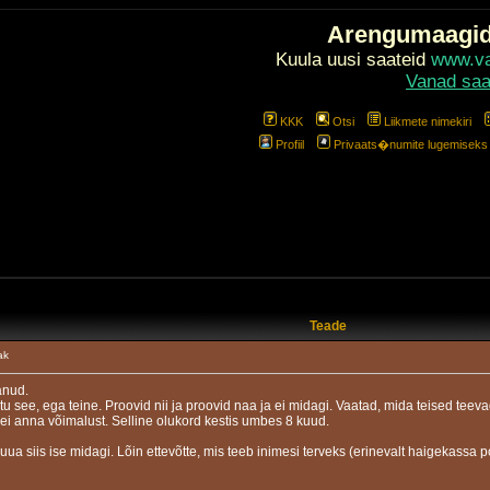
Arengumaagi
Kuula uusi saateid
www.val
Vanad saa
KKK
Otsi
Liikmete nimekiri
Profiil
Privaats�numite lugemiseks l
Teade
ak
änud.
tu see, ega teine. Proovid nii ja proovid naa ja ei midagi. Vaatad, mida teised teev
 ei anna võimalust. Selline olukord kestis umbes 8 kuud.
ua siis ise midagi. Lõin ettevõtte, mis teeb inimesi terveks (erinevalt haigekassa po