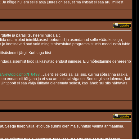
a kõige hullem selle asja juures on see, et ma lihtsalt ei saa aru, millest
lätte ja parasiitsüsteemi nurga alt.
t. Mida enam oled inimlikkusest loobunud ja asendanud selle väärakustega,
ta ja koosnevad nad vaid mingist sisestatud programmist, mis moodustab tahte.
tsüsteemi järgi. Kurb aga tõsi.
m endaga sisemist tööd ja kasvatad endast inimese. Elu mõtestamine genereerib
e/viewtopic.php?t=6498
. Ja eriti selgeks sai asi siis, kui mu sõbranna rääkis,
nneb ennast nii tühjana ja ei saa aru, mis tal viga on. See ongi see tulemus, kui
ht poolt ei saa välja lülitada olenemata sellest, kas läheb sul siis nähtavas
vat. Seega tuleb välja, et olude sunnil olen ma sunnitud valima ärimaailma.