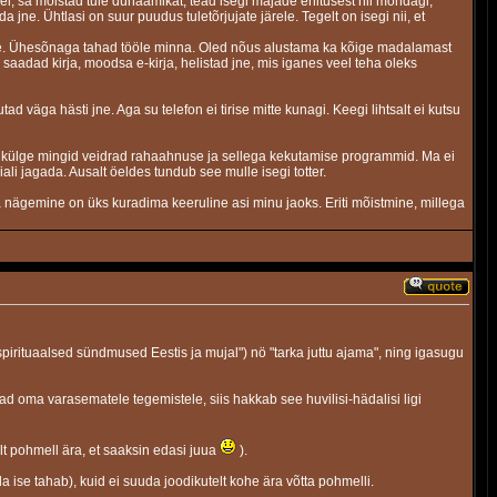
veel, sa mõistad tule dünaamikat, tead isegi majade ehitusest nii mõndagi,
 jne. Ühtlasi on suur puudus tuletõrjujate järele. Tegelt on isegi nii, et
a jne. Ühesõnaga tahad tööle minna. Oled nõus alustama ka kõige madalamast
, saadad kirja, moodsa e-kirja, helistad jne, mis iganes veel teha oleks
utad väga hästi jne. Aga su telefon ei tirise mitte kunagi. Keegi lihtsalt ei kutsu
a külge mingid veidrad rahaahnuse ja sellega kekutamise programmid. Ma ei
iali jagada. Ausalt öeldes tundub see mulle isegi totter.
nda nägemine on üks kuradima keeruline asi minu jaoks. Eriti mõistmine, millega
pirituaalsed sündmused Eestis ja mujal") nö "tarka juttu ajama", ning igasugu
hjad oma varasematele tegemistele, siis hakkab see huvilisi-hädalisi ligi
lt pohmell ära, et saaksin edasi juua
).
 ise tahab), kuid ei suuda joodikutelt kohe ära võtta pohmelli.