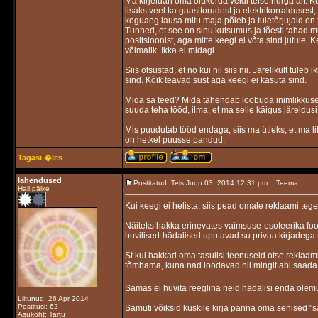
Ma kirjeldan oma olukorda veidi teise nurga alt. K
lisaks veel ka gaasitorudest ja elektrikorraldusest,
koguaeg lausa mitu maja põleb ja tuletõrjujaid on
Tunned, et see on sinu kutsumus ja tõesti tahad 
positsioonist, aga mitte keegi ei võta sind jutule.
võimalik. Ikka ei midagi.
Siis otsustad, et no kui nii siis nii. Järelikult tul
sind. Kõik teavad sust aga keegi ei kasuta sind.
Mida sa teed? Mida tähendab loobuda inimlikkuse
suuda teha tööd, ilma, et ma selle käigus järeldusi 
Mis puudutab tööd endaga, siis ma ütleks, et ma lih
on hetkel puusse pandud.
Tagasi �les
lahendused
Postitatud: Teis Juun 03, 2014 12:31 pm
Teema:
Hall päike
Kui keegi ei helista, siis pead omale reklaami teg
Näiteks hakka erinevates vaimsuse-esoteerika foor
huvilised-hädalised uputavad su privaatkirjadega ü
St kui hakkad oma tasulisi teenuseid otse reklaamim
tõmbama, kuna nad loodavad nii mingit abi saada
Samas ei huvita reeglina neid hädalisi enda olemu
Liitunud: 26 Apr 2014
Postitusi: 62
Samuti võiksid kuskile kirja panna oma senised "sa
Asukoht: Tartu