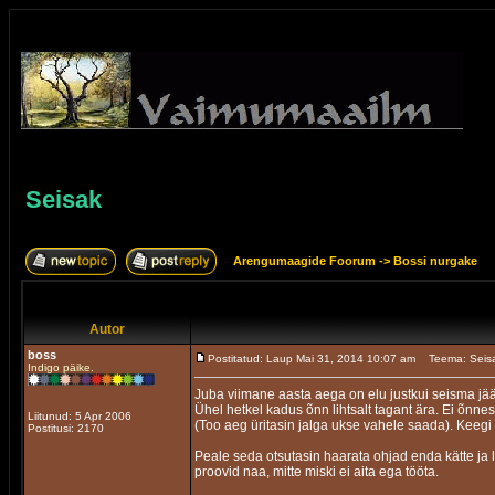
Seisak
Arengumaagide Foorum
->
Bossi nurgake
Autor
boss
Postitatud: Laup Mai 31, 2014 10:07 am
Teema: Seis
Indigo päike.
Juba viimane aasta aega on elu justkui seisma jä
Ühel hetkel kadus õnn lihtsalt tagant ära. Ei õnnes
Liitunud: 5 Apr 2006
(Too aeg üritasin jalga ukse vahele saada). Keegi
Postitusi: 2170
Peale seda otsutasin haarata ohjad enda kätte ja lu
proovid naa, mitte miski ei aita ega tööta.