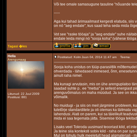
Või tee omale samasugune tasuline "nõuande telef
-----
Aga kui tahad ärimaailmast kergesti elatuda, siis
on nö "aeg endale", kus saad teha seda mida õig
Vot see "raske tööaja" ja "aeg endale" suhe näitab
endale leida mingi nö "sooja koha" (vähese tööga 
Tagasi �les
Hella
Postitatud: Kolm Juun 04, 2014 11:47 am
Teema:
Arengumaag
Sooja koha unistus on tüüp-parasiitlik mõttemude
ohverdada - lähedased inimesed, õnn, enesetunne,
ainult raha nimel.
Ma kunagi arvutasin, mis on ühe arenguplatoo täna
saadad suhte p.. ee "metsa" ja sellest energiast pi
arenguvõimalus on maha müüdud. Ja see on ikka ni
Liitunud: 22 Juul 2009
võimalik.
Postitusi: 881
No muidugi - ja siis on meil järgmine probleem, k
tuletõrje standarditele ja oli olemas ka täitmata v
lahendusi. Alati on parem, kui sa täielikult teadv
mida ei saa tegemata jätta. Sisemise tööga tekitad
Lisaks veel Tokroda uusimast teooriast kild, et int
Ja teine siia konteksti sobiv kild - raha on par sy
Mul on tohutu hulk meeletult head algmaterjali - ma