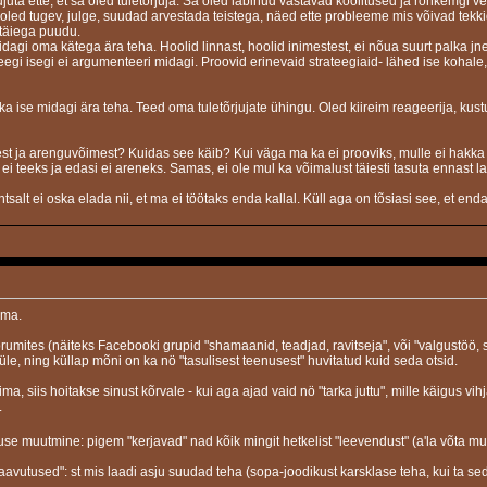
ujuta ette, et sa oled tuletõrjuja. Sa oled läbinud vastavad koolitused ja rohkemgi 
 oled tugev, julge, suudad arvestada teistega, näed ette probleeme mis võivad tekkida
 täiega puudu.
midagi oma kätega ära teha. Hoolid linnast, hoolid inimestest, ei nõua suurt palk
 Keegi isegi ei argumenteeri midagi. Proovid erinevaid strateegiaid- lähed ise kohale
eb ikka ise midagi ära teha. Teed oma tuletõrjujate ühingu. Oled kiireim reageerija, kust
st ja arenguvõimest? Kuidas see käib? Kui väga ma ka ei prooviks, mulle ei hakk
ei teeks ja edasi ei areneks. Samas, ei ole mul ka võimalust täiesti tasuta ennast la
tsalt ei oska elada nii, et ma ei töötaks enda kallal. Küll aga on tõsiasi see, et e
ema.
umites (näiteks Facebooki grupid "shamaanid, teadjad, ravitseja", või "valgustöö, s
le, ning küllap mõni on ka nö "tasulisest teenusest" huvitatud kuid seda otsid.
a, siis hoitakse sinust kõrvale - kui aga ajad vaid nö "tarka juttu", mille käigus vi
.
se muutmine: pigem "kerjavad" nad kõik mingit hetkelist "leevendust" (a'la võta mu
avutused": st mis laadi asju suudad teha (sopa-joodikust karsklase teha, kui ta seda