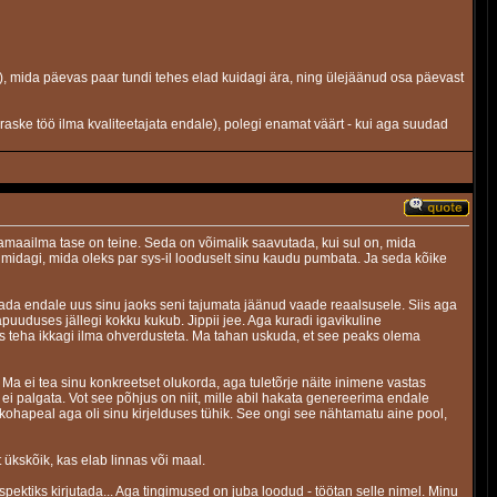
d), mida päevas paar tundi tehes elad kuidagi ära, ning ülejäänud osa päevast
raske töö ilma kvaliteetajata endale), polegi enamat väärt - kui aga suudad
amaailma tase on teine. Seda on võimalik saavutada, kui sul on, mida
midagi, mida oleks par sys-il looduselt sinu kaudu pumbata. Ja seda kõike
tada endale uus sinu jaoks seni tajumata jäänud vaade reaalsusele. Siis aga
apuuduses jällegi kokku kukub. Jippii jee. Aga kuradi igavikuline
 teha ikkagi ilma ohverdusteta. Ma tahan uskuda, et see peaks olema
a ei tea sinu konkreetset olukorda, aga tuletõrje näite inimene vastas
t ei palgata. Vot see põhjus on niit, mille abil hakata genereerima endale
e kohapeal aga oli sinu kirjelduses tühik. See ongi see nähtamatu aine pool,
 ükskõik, kas elab linnas või maal.
spektiks kirjutada... Aga tingimused on juba loodud - töötan selle nimel. Minu