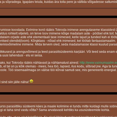
 sõpradega. Igapäev leiuta, kuidas ära toita pere ja vältida võlgadesse sattumist. J
umisse koostada. Eelmine kord rääkis Tokroda inimese arengutaseme klassidest ürg
raldus rohkelt viljeleb, on terve loov inimene kõige madalam aste - pööbel ehk toi
dalaim orjade aste ehk elementaali tase inimesed, kelle tajud ja tunded kah ei töö
gentsed olendid(loom). Kõrgklass - nõiad ehk inimesed, kel töötab fantaasiamaailm.
lemisvõimeline inimene. Mida tervem oled, seda madalamasse klassi kuulud parasii
likkusest ja arenguvõimest ja teed parasiitsüsteemis karjääri. Või teed seda ena
a uusi lahendusi - elu ei seisa.
aks, kui Tokroda rääkis nähtavast ja nähtamatust ainest:
http://www.vaimumaailm.e
b, et tal on ju kõik olemas - mees, hea töö, lapsed, ilus kodu, sõbrad jne. Aga ta tu
oole. Töö sisemaailmaga on välise töö kõrval samuti see, mis genereerib energiat. Ü
 sind siin jälle näha!
urss parasiitliku süsteemi käes ja maale kolimine ei tundu mitte kuidagi mulle sobi
gi ei taha sind vastu võtta? Sama arvatavasti kehtiks ka ususüsteemide kohta.