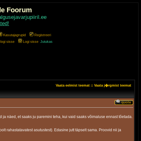
de Foorum
gusejavarjupiiril.ee
ted!
Kasutajagrupid
Registreeri
ogi sisse
Logi sisse
Jutukas
Vaata eelmist teemat
::
Vaata j�rgmist teemat
ad ja näed, et saaks ju paremini teha, kui vaid saaks võimaluse ennast tõetada.
olt rahastatavatest asutustest). Edasine jutt täpselt sama. Proovid nii ja