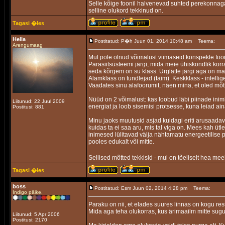
Selle kõige foonil halvenevad suhted perekonnaga ja
selline olukord tekkinud on.
Tagasi �les
Hella
Postitatud: P�h Juun 01, 2014 10:48 am
Teema:
Arengumaag
Mul pole olnud võimalust viimaseid konspekte foor
Parasiitsüsteemi järgi, mida meie ühiskondlik kor
seda kõrgem on su klass. Ürglätte järgi aga on ma
Alamklass on tundlejad (taim). Keskklass - intelli
Vaadates sinu alafoorumit, näen mina, et oled mõt
Nüüd on 2 võimalust: kas loobud läbi piinade inim
Liitunud: 22 Juul 2009
energiat ja loob sisemisi protsesse, kuna leiad ain
Postitusi: 881
Minu jaoks muutusid asjad kuidagi eriti arusaadav
kuidas ta ei saa aru, mis tal viga on. Mees kah ütle
inimesed lülitavad välja nähtamatu energeetilise p
pooles edukalt või mitte.
Sellised mõtted tekkisid - mul on tõeliselt hea meel
Tagasi �les
boss
Postitatud: Esm Juun 02, 2014 4:28 pm
Teema:
Indigo päike.
Paraku on nii, et elades suures linnas on kogu res
Mida aga teha olukorras, kus ärimaailm mitte sugu
Liitunud: 5 Apr 2006
Postitusi: 2170