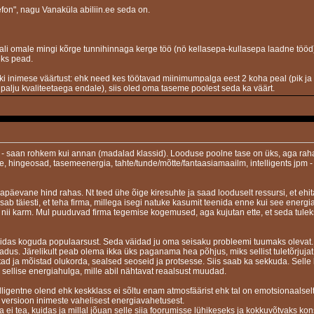
on", nagu Vanaküla abiliin.ee seda on.
 vali omale mingi kõrge tunnihinnaga kerge töö (nö kellasepa-kullasepa laadne töö
eks pead.
ki inimese väärtust: ehk need kes töötavad miinimumpalga eest 2 koha peal (pik ja 
palju kvaliteetaega endale), siis oled oma taseme poolest seda ka väärt.
l - saan rohkem kui annan (madalad klassid). Looduse poolne tase on üks, aga rah
 hingeosad, tasemeenergia, tahte/tunde/mõtte/fantaasiamaailm, intelligents jpm - 
päevane hind rahas. Nt teed ühe õige kiresuhte ja saad looduselt ressursi, et ehi
isab täiesti, et teha firma, millega isegi natuke kasumit teenida enne kui see energi
i karm. Mul puuduvad firma tegemise kogemused, aga kujutan ette, et seda tuleks
uidas koguda populaarsust. Seda väidad ju oma seisaku probleemi tuumaks olevat. M
ajadus. Järelikult peab olema ikka üks paganama hea põhjus, miks sellist tuletõrjuja
ustad ja mõistad olukorda, sealsed seoseid ja protsesse. Siis saab ka sekkuda. Sell
 sellise energiahulga, mille abil nähtavat reaalsust muudad.
elligentne olend ehk keskklass ei sõltu enam atmosfäärist ehk tal on emotsionaalselt
s-i versioon inimeste vahelisest energiavahetusest.
 ei tea, kuidas ja millal jõuan selle siia foorumisse lühikeseks ja kokkuvõtvaks kon