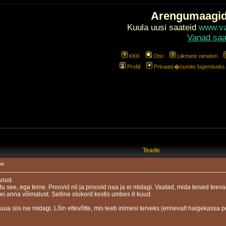
Arengumaagi
Kuula uusi saateid
www.val
Vanad saa
KKK
Otsi
Liikmete nimekiri
Profiil
Privaats�numite lugemiseks l
Teade
ak
änud.
tu see, ega teine. Proovid nii ja proovid naa ja ei midagi. Vaatad, mida teised teev
 ei anna võimalust. Selline olukord kestis umbes 8 kuud.
ua siis ise midagi. Lõin ettevõtte, mis teeb inimesi terveks (erinevalt haigekassa po