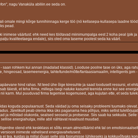
on", nagu Vanaküla abiliin.ee seda on.
 vali omale mingi kõrge tunnihinnaga kerge töö (nö kellasepa-kullasepa laadne töö
eks pead.
ki inimese väärtust: ehk need kes töötavad miinimumpalga eest 2 koha peal (pik ja 
palju kvaliteetaega endale), siis oled oma taseme poolest seda ka väärt.
l - saan rohkem kui annan (madalad klassid). Looduse poolne tase on üks, aga rah
 hingeosad, tasemeenergia, tahte/tunde/mõtte/fantaasiamaailm, intelligents jpm - 
päevane hind rahas. Nt teed ühe õige kiresuhte ja saad looduselt ressursi, et ehi
isab täiesti, et teha firma, millega isegi natuke kasumit teenida enne kui see energi
i karm. Mul puuduvad firma tegemise kogemused, aga kujutan ette, et seda tuleks
uidas koguda populaarsust. Seda väidad ju oma seisaku probleemi tuumaks olevat. M
ajadus. Järelikult peab olema ikka üks paganama hea põhjus, miks sellist tuletõrjuja
ustad ja mõistad olukorda, sealsed seoseid ja protsesse. Siis saab ka sekkuda. Sell
 sellise energiahulga, mille abil nähtavat reaalsust muudad.
elligentne olend ehk keskklass ei sõltu enam atmosfäärist ehk tal on emotsionaalselt
s-i versioon inimeste vahelisest energiavahetusest.
 ei tea, kuidas ja millal jõuan selle siia foorumisse lühikeseks ja kokkuvõtvaks kon