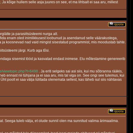
a kõige hullem selle asja juures on see, et ma lihtsalt ei saa aru, millest
lätte ja parasiitsüsteemi nurga alt.
t. Mida enam oled inimlikkusest loobunud ja asendanud selle väärakustega,
ta ja koosnevad nad vaid mingist sisestatud programmist, mis moodustab tahte.
tsüsteemi järgi. Kurb aga tõsi.
m endaga sisemist tööd ja kasvatad endast inimese. Elu mõtestamine genereerib
e/viewtopic.php?t=6498
. Ja eriti selgeks sai asi siis, kui mu sõbranna rääkis,
nneb ennast nii tühjana ja ei saa aru, mis tal viga on. See ongi see tulemus, kui
ht poolt ei saa välja lülitada olenemata sellest, kas läheb sul siis nähtavas
vat. Seega tuleb välja, et olude sunnil olen ma sunnitud valima ärimaailma.