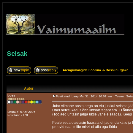
Seisak
Arengumaagide Foorum
->
Bossi nurgake
Autor
boss
Postitatud: Laup Mai 31, 2014 10:07 am
Teema: Seis
Indigo päike.
Juba viimane aasta aega on elu justkui seisma jä
Ühel hetkel kadus õnn lihtsalt tagant ära. Ei õnnes
Liitunud: 5 Apr 2006
(Too aeg üritasin jalga ukse vahele saada). Keegi
Postitusi: 2170
Peale seda otsutasin haarata ohjad enda kätte ja lu
proovid naa, mitte miski ei aita ega tööta.