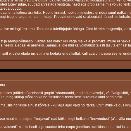
ujuta ette, et sa oled tuletõrjuja. Sa oled läbinud vastavad koolitused ja rohkemgi 
 oled tugev, julge, suudad arvestada teistega, näed ette probleeme mis võivad tekkida
 täiega puudu.
midagi oma kätega ära teha. Hoolid linnast, hoolid inimestest, ei nõua suurt palk
 Keegi isegi ei argumenteeri midagi. Proovid erinevaid strateegiaid- lähed ise kohale
eb ikka ise midagi ära teha. Teed oma tuletõrjujate ühingu. Oled kiireim reageerija, kust
st ja arenguvõimest? Kuidas see käib? Kui väga ma ka ei prooviks, mulle ei hakk
ei teeks ja edasi ei areneks. Samas, ei ole mul ka võimalust täiesti tasuta ennast la
tsalt ei oska elada nii, et ma ei töötaks enda kallal. Küll aga on tõsiasi see, et e
ema.
umites (näiteks Facebooki grupid "shamaanid, teadjad, ravitseja", või "valgustöö, s
le, ning küllap mõni on ka nö "tasulisest teenusest" huvitatud kuid seda otsid.
a, siis hoitakse sinust kõrvale - kui aga ajad vaid nö "tarka juttu", mille käigus vi
.
se muutmine: pigem "kerjavad" nad kõik mingit hetkelist "leevendust" (a'la võta mu
avutused": st mis laadi asju suudad teha (sopa-joodikust karsklase teha, kui ta seda