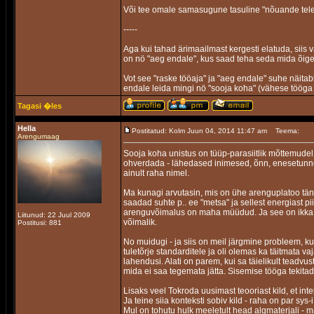
Või tee omale samasugune tasuline "nõuande telef
-----
Aga kui tahad ärimaailmast kergesti elatuda, siis
on nö "aeg endale", kus saad teha seda mida õig
Vot see "raske tööaja" ja "aeg endale" suhe näitab
endale leida mingi nö "sooja koha" (vähese tööga 
Tagasi �les
Hella
Postitatud: Kolm Juun 04, 2014 11:47 am
Teema:
Arengumaag
Sooja koha unistus on tüüp-parasiitlik mõttemude
ohverdada - lähedased inimesed, õnn, enesetunne,
ainult raha nimel.
Ma kunagi arvutasin, mis on ühe arenguplatoo täna
saadad suhte p.. ee "metsa" ja sellest energiast pi
arenguvõimalus on maha müüdud. Ja see on ikka ni
Liitunud: 22 Juul 2009
võimalik.
Postitusi: 881
No muidugi - ja siis on meil järgmine probleem, k
tuletõrje standarditele ja oli olemas ka täitmata v
lahendusi. Alati on parem, kui sa täielikult teadv
mida ei saa tegemata jätta. Sisemise tööga tekitad
Lisaks veel Tokroda uusimast teooriast kild, et int
Ja teine siia konteksti sobiv kild - raha on par sy
Mul on tohutu hulk meeletult head algmaterjali - ma