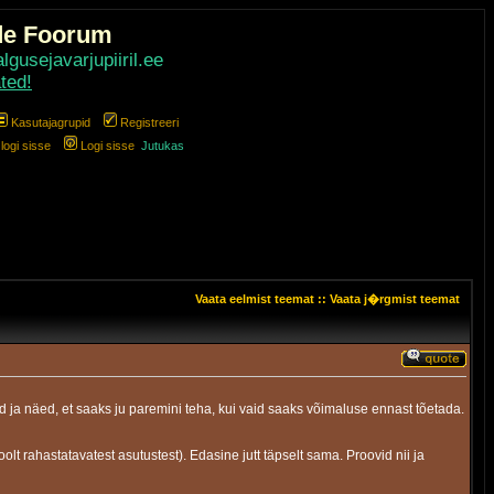
de Foorum
gusejavarjupiiril.ee
ted!
Kasutajagrupid
Registreeri
ogi sisse
Logi sisse
Jutukas
Vaata eelmist teemat
::
Vaata j�rgmist teemat
ad ja näed, et saaks ju paremini teha, kui vaid saaks võimaluse ennast tõetada.
olt rahastatavatest asutustest). Edasine jutt täpselt sama. Proovid nii ja