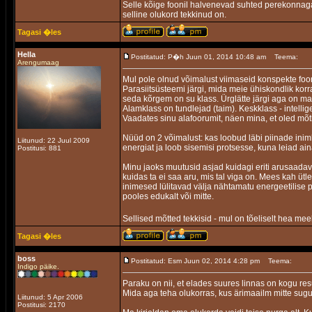
Selle kõige foonil halvenevad suhted perekonnaga ja
selline olukord tekkinud on.
Tagasi �les
Hella
Postitatud: P�h Juun 01, 2014 10:48 am
Teema:
Arengumaag
Mul pole olnud võimalust viimaseid konspekte foor
Parasiitsüsteemi järgi, mida meie ühiskondlik kor
seda kõrgem on su klass. Ürglätte järgi aga on ma
Alamklass on tundlejad (taim). Keskklass - intelli
Vaadates sinu alafoorumit, näen mina, et oled mõt
Nüüd on 2 võimalust: kas loobud läbi piinade inim
Liitunud: 22 Juul 2009
energiat ja loob sisemisi protsesse, kuna leiad ain
Postitusi: 881
Minu jaoks muutusid asjad kuidagi eriti arusaadav
kuidas ta ei saa aru, mis tal viga on. Mees kah ütle
inimesed lülitavad välja nähtamatu energeetilise p
pooles edukalt või mitte.
Sellised mõtted tekkisid - mul on tõeliselt hea meel
Tagasi �les
boss
Postitatud: Esm Juun 02, 2014 4:28 pm
Teema:
Indigo päike.
Paraku on nii, et elades suures linnas on kogu res
Mida aga teha olukorras, kus ärimaailm mitte sugu
Liitunud: 5 Apr 2006
Postitusi: 2170