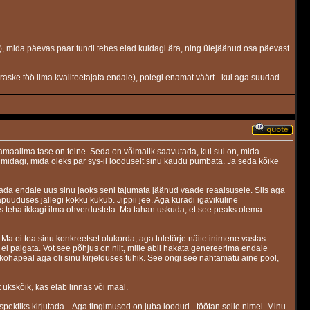
d), mida päevas paar tundi tehes elad kuidagi ära, ning ülejäänud osa päevast
raske töö ilma kvaliteetajata endale), polegi enamat väärt - kui aga suudad
amaailma tase on teine. Seda on võimalik saavutada, kui sul on, mida
midagi, mida oleks par sys-il looduselt sinu kaudu pumbata. Ja seda kõike
tada endale uus sinu jaoks seni tajumata jäänud vaade reaalsusele. Siis aga
apuuduses jällegi kokku kukub. Jippii jee. Aga kuradi igavikuline
 teha ikkagi ilma ohverdusteta. Ma tahan uskuda, et see peaks olema
a ei tea sinu konkreetset olukorda, aga tuletõrje näite inimene vastas
t ei palgata. Vot see põhjus on niit, mille abil hakata genereerima endale
e kohapeal aga oli sinu kirjelduses tühik. See ongi see nähtamatu aine pool,
 ükskõik, kas elab linnas või maal.
spektiks kirjutada... Aga tingimused on juba loodud - töötan selle nimel. Minu