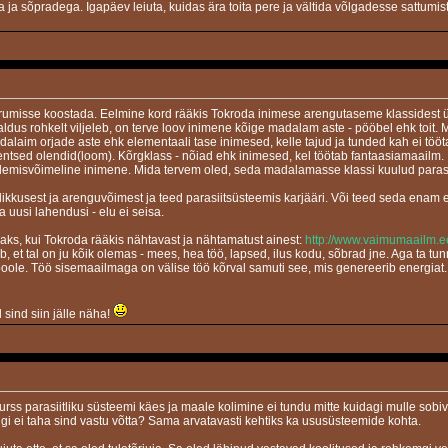
 sõpradega. Igapäev leiuta, kuidas ära toita pere ja vältida võlgadesse sattumist. J
umisse koostada. Eelmine kord rääkis Tokroda inimese arengutaseme klassidest ürg
raldus rohkelt viljeleb, on terve loov inimene kõige madalam aste - pööbel ehk toi
dalaim orjade aste ehk elementaali tase inimesed, kelle tajud ja tunded kah ei töö
gentsed olendid(loom). Kõrgklass - nõiad ehk inimesed, kel töötab fantaasiamaailm.
lemisvõimeline inimene. Mida tervem oled, seda madalamasse klassi kuulud parasii
likkusest ja arenguvõimest ja teed parasiitsüsteemis karjääri. Või teed seda ena
a uusi lahendusi - elu ei seisa.
aks, kui Tokroda rääkis nähtavast ja nähtamatust ainest:
http://www.vaimumaailm.e
b, et tal on ju kõik olemas - mees, hea töö, lapsed, ilus kodu, sõbrad jne. Aga ta tu
oole. Töö sisemaailmaga on välise töö kõrval samuti see, mis genereerib energiat. Ü
 sind siin jälle näha!
urss parasiitliku süsteemi käes ja maale kolimine ei tundu mitte kuidagi mulle sobi
gi ei taha sind vastu võtta? Sama arvatavasti kehtiks ka ususüsteemide kohta.