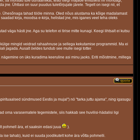
veel, sa mõistad tule dünaamikat, tead isegi majade ehitusest nii mõndagi,
 jne. Ühtlasi on suur puudus tuletõrjujate järele. Tegelt on isegi nii, et
a jne. Ühesõnaga tahad tööle minna. Oled nõus alustama ka kõige madalamast
, saadad kirja, moodsa e-kirja, helistad jne, mis iganes veel teha oleks
utad väga hästi jne. Aga su telefon ei tirise mitte kunagi. Keegi lihtsalt ei kutsu
a külge mingid veidrad rahaahnuse ja sellega kekutamise programmid. Ma ei
iali jagada. Ausalt öeldes tundub see mulle isegi totter.
nda nägemine on üks kuradima keeruline asi minu jaoks. Eriti mõistmine, millega
pirituaalsed sündmused Eestis ja mujal") nö "tarka juttu ajama", ning igasugu
hjad oma varasematele tegemistele, siis hakkab see huvilisi-hädalisi ligi
lt pohmell ära, et saaksin edasi juua
).
 ise tahab), kuid ei suuda joodikutelt kohe ära võtta pohmelli.