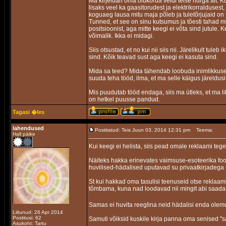
Ma kirjeldan oma olukorda veidi teise nurga alt. K
lisaks veel ka gaasitorudest ja elektrikorraldusest,
koguaeg lausa mitu maja põleb ja tuletõrjujaid on
Tunned, et see on sinu kutsumus ja tõesti tahad 
positsioonist, aga mitte keegi ei võta sind jutule.
võimalik. Ikka ei midagi.
Siis otsustad, et no kui nii siis nii. Järelikult tul
sind. Kõik teavad sust aga keegi ei kasuta sind.
Mida sa teed? Mida tähendab loobuda inimlikkuse
suuda teha tööd, ilma, et ma selle käigus järeldusi 
Mis puudutab tööd endaga, siis ma ütleks, et ma lih
on hetkel puusse pandud.
Tagasi �les
lahendused
Postitatud: Teis Juun 03, 2014 12:31 pm
Teema:
Hall päike
Kui keegi ei helista, siis pead omale reklaami teg
Näiteks hakka erinevates vaimsuse-esoteerika foor
huvilised-hädalised uputavad su privaatkirjadega ü
St kui hakkad oma tasulisi teenuseid otse reklaamim
tõmbama, kuna nad loodavad nii mingit abi saada
Samas ei huvita reeglina neid hädalisi enda olemu
Liitunud: 26 Apr 2014
Postitusi: 62
Samuti võiksid kuskile kirja panna oma senised "sa
Asukoht: Tartu