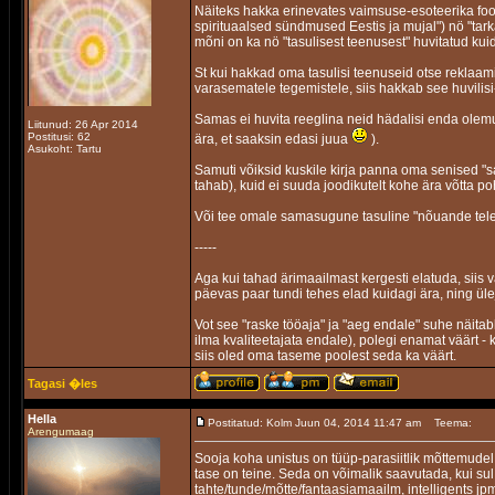
Näiteks hakka erinevates vaimsuse-esoteerika foor
spirituaalsed sündmused Eestis ja mujal") nö "tark
mõni on ka nö "tasulisest teenusest" huvitatud kuid
St kui hakkad oma tasulisi teenuseid otse reklaamim
varasematele tegemistele, siis hakkab see huvilisi
Samas ei huvita reeglina neid hädalisi enda olemu
Liitunud: 26 Apr 2014
Postitusi: 62
ära, et saaksin edasi juua
).
Asukoht: Tartu
Samuti võiksid kuskile kirja panna oma senised "sa
tahab), kuid ei suuda joodikutelt kohe ära võtta po
Või tee omale samasugune tasuline "nõuande telef
-----
Aga kui tahad ärimaailmast kergesti elatuda, siis
päevas paar tundi tehes elad kuidagi ära, ning ü
Vot see "raske tööaja" ja "aeg endale" suhe näita
ilma kvaliteetajata endale), polegi enamat väärt 
siis oled oma taseme poolest seda ka väärt.
Tagasi �les
Hella
Postitatud: Kolm Juun 04, 2014 11:47 am
Teema:
Arengumaag
Sooja koha unistus on tüüp-parasiitlik mõttemud
tase on teine. Seda on võimalik saavutada, kui s
tahte/tunde/mõtte/fantaasiamaailm, intelligents jp