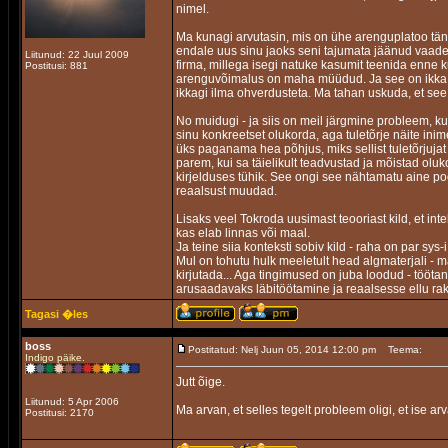
nimel.
Ma kunagi arvutasin, mis on ühe arenguplatoo täna
endale uus sinu jaoks seni tajumata jäänud vaade r
Liitunud: 22 Juul 2009
firma, millega isegi natuke kasumit teenida enne k
Postitusi: 881
arenguvõimalus on maha müüdud. Ja see on ikka n
ikkagi ilma ohverdusteta. Ma tahan uskuda, et se
No muidugi - ja siis on meil järgmine probleem, 
sinu konkreetset olukorda, aga tuletõrje näite inim
üks paganama hea põhjus, miks sellist tuletõrjujat 
parem, kui sa täielikult teadvustad ja mõistad olu
kirjelduses tühik. See ongi see nähtamatu aine poo
reaalsust muudad.
Lisaks veel Tokroda uusimast teooriast kild, et int
kas elab linnas või maal.
Ja teine siia konteksti sobiv kild - raha on par sy
Mul on tohutu hulk meeletult head algmaterjali - m
kirjutada... Aga tingimused on juba loodud - töötan
arusaadavaks läbitöötamine ja reaalsesse ellu rak
Tagasi �les
boss
Postitatud: Nelj Juun 05, 2014 12:00 pm
Teema:
Indigo päike.
Jutt õige.
Liitunud: 5 Apr 2006
Ma arvan, et selles tegelt probleem oligi, et ise a
Postitusi: 2170