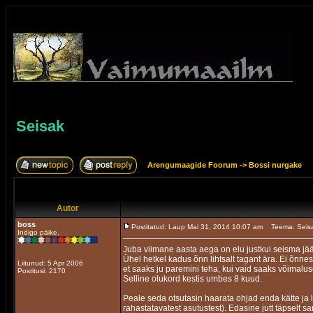
Seisak
Arengumaagide Foorum
->
Bossi nurgake
Autor
boss
Postitatud: Laup Mai 31, 2014 10:07 am
Teema: Seis
Indigo päike.
Juba viimane aasta aega on elu justkui seisma jä
Ühel hetkel kadus õnn lihtsalt tagant ära. Ei õnnes
Liitunud: 5 Apr 2006
et saaks ju paremini teha, kui vaid saaks võimalus
Postitusi: 2170
Selline olukord kestis umbes 8 kuud.
Peale seda otsutasin haarata ohjad enda kätte ja lu
rahastatavatest asutustest). Edasine jutt täpselt sa