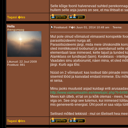
Selle kõige foonil halvenevad suhted perekonnaga 
hullem selle asja juures on see, et ma lihtsalt ei s
Tagasi �les
Hella
Postitatud: P�h Juun 01, 2014 10:48 am
Teema:
Arengumaag
Mul pole olnud võimalust viimaseid konspekte foo
parasiitsüsteemi nurga alt.
Parasiitsüsteemi järgi, mida meie ühiskondlik korr
oled inimlikkusest loobunud ja asendanud selle v
elementaali tase inimesed, kelle tajud ja tunded 
Alamklass on tundlejad (taim). Keskklass - intelli
Vaadates sinu alafoorumit, näen mina, et oled mõ
Liitunud: 22 Juul 2009
järgi. Kurb aga tõsi.
Postitusi: 881
Nüüd on 2 võimalust: kas loobud läbi piinade inim
sisemist tööd ja kasvatad endast inimese. Elu mõt
ei seisa.
Minu jaoks muutusid asjad kuidagi eriti arusaadav
http://www.vaimumaailm.ee/viewtopic.php?t=6498
Mees kah ütleb, et tal on ju kõik olemas - mees, he
viga on. See ongi see tulemus, kui inimesed lülit
mis genereerib energiat. Üht poolt ei saa välja lül
Sellised mõtted tekkisid - mul on tõeliselt hea meel
Tagasi �les