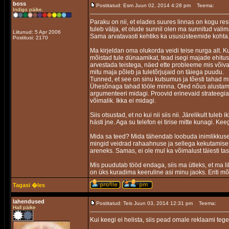
boss
Postitatud: Esm Juun 02, 2014 4:28 pm
Teema:
Indigo päike.
Paraku on nii, et elades suures linnas on kogu res
tuleb välja, et olude sunnil olen ma sunnitud vali
Liitunud: 5 Apr 2006
Sama arvatavasti kehtiks ka ususüsteemide kohta
Postitusi: 2170
Ma kirjeldan oma olukorda veidi teise nurga alt. Ku
mõistad tule dünaamikat, tead isegi majade ehituse
arvestada teistega, näed ette probleeme mis võivad 
mitu maja põleb ja tuletõrjujaid on täiega puudu.
Tunned, et see on sinu kutsumus ja tõesti tahad mi
Ühesõnaga tahad tööle minna. Oled nõus alustama k
argumenteeri midagi. Proovid erinevaid strateegiai
võimalik. Ikka ei midagi.
Siis otsustad, et no kui nii siis nii. Järelikult tul
hästi jne. Aga su telefon ei tirise mitte kunagi. Kee
Mida sa teed? Mida tähendab loobuda inimlikkuses
mingid veidrad rahaahnuse ja sellega kekutamise p
areneks. Samas, ei ole mul ka võimalust täiesti tas
Mis puudutab tööd endaga, siis ma ütleks, et ma lih
on üks kuradima keeruline asi minu jaoks. Eriti m
Tagasi �les
lahendused
Postitatud: Teis Juun 03, 2014 12:31 pm
Teema:
Hall päike
Kui keegi ei helista, siis pead omale reklaami teg