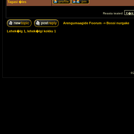
Tagasi �les
Reasta teated:
Arengumaagide Foorum
->
Bossi nurgake
Lehek�lg
1
, lehek�lgi kokku
1
© 