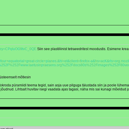
hkey=CPqIuOG9tvC_0QE
Siin see plastiliinist tetraeedritest moodustis. Esimene kr
four+equatorial+great-circle+planes.&hl=et&client=firefox-a&hs=acK&rls=org.mo
%252Fwww.laetusinpraesens.org%252Fdocs80s%252Fimages%252F80vecteq
süsteemselt mõtlesin
e Tokroda püramiidi teema tegid, sain asja uue pilguga täiustada siin ja poole lühe
e jõudnud. Lihtsalt huvitav isegi vaadata ajas tagasi, näha mis sai kunagi mõeldud j