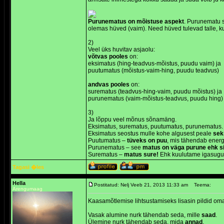
Purunematus on mõistuse aspekt
. Purunematu s
olemas hüved (vaim). Need hüved tulevad talle, ku
2)
Veel üks huvitav asjaolu:
võtvas pooles
on:
eksimatus (hing-teadvus-mõistus, puudu vaim) ja
puutumatus (mõistus-vaim-hing, puudu teadvus)
andvas pooles
on:
surematus (teadvus-hing-vaim, puudu mõistus) ja
purunematus (vaim-mõistus-teadvus, puudu hing)
3)
Ja lõppu veel mõnus sõnamäng.
Eksimatus, surematus, puutumatus, purunematus. 
Eksimatus seostus mulle kohe algusest peale
sek
Puutumatus –
tüveks on puu
, mis tähendab ener
Purunematus – see
matus on väga purune ehk si
Surematus –
matus sure!
Ehk kuulutame igasugu
Tagasi �les
Hella
Postitatud: Nelj Veeb 21, 2013 11:33 am
Teema:
Arengumaag
Kaasamõtlemise lihtsustamiseks lisasin pildid oma
Vasak alumine nurk tähendab seda, mille
saad
.
Ülemine nurk tähendab seda, mida
annad
.