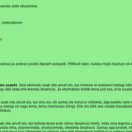
eerida selle elluviimine
, motivatsioon
us
advus ja andvas pooles täpselt vastupidi. Piltlikult näen, kuidas ringis teadvus on 
use aspekt
. Sest eksimatu saab olla ainult siis, kui inimene ei realiseeri midagi 
gu läbi lasta ehk teenida (teadvus). Ja eksimatuks teebki tema just see, et ta suud
saab olla ainult siis, kui sinu elu või surma üle kohut ei mõisteta, algosadeks lah
a midagi nii nagu tema, tema meelsuses (hing). Ehk siis kõik see vastab klassikalise
õistus).
ab olla ainult siis, kui kellelgi teisel pole võimu (teadvus) öelda, mida sina te
das teha, planeerimata, analüüsimata, ideedeta (teadvus). Samas aga tundub, et ter
igal muul ajal.) Inimestel on olemas raha ehk algmaterjal (mõistus) ja sellega nem