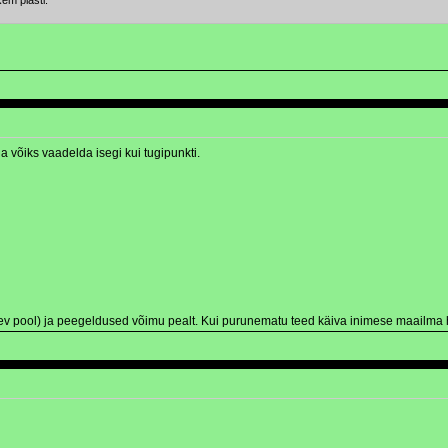
em plasti.
 võiks vaadelda isegi kui tugipunkti.
v pool) ja peegeldused võimu pealt. Kui purunematu teed käiva inimese maailma hak