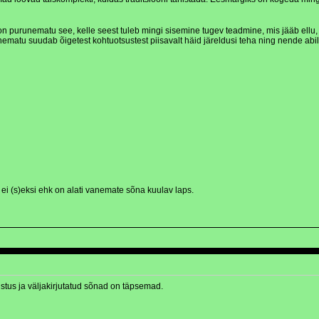
gi on purunematu see, kelle seest tuleb mingi sisemine tugev teadmine, mis jääb el
ematu suudab õigetest kohtuotsustest piisavalt häid järeldusi teha ning nende abil
 ei (s)eksi ehk on alati vanemate sõna kuulav laps.
stus ja väljakirjutatud sõnad on täpsemad.