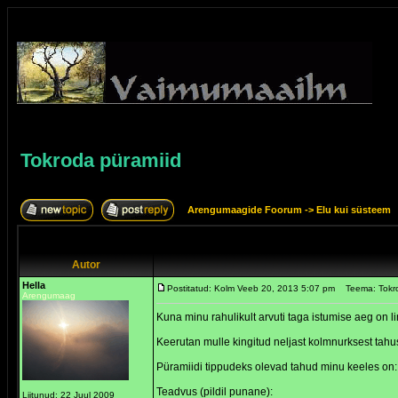
Tokroda püramiid
Arengumaagide Foorum
->
Elu kui süsteem
Autor
Hella
Postitatud: Kolm Veeb 20, 2013 5:07 pm
Teema: Tokr
Arengumaag
Kuna minu rahulikult arvuti taga istumise aeg on 
Keerutan mulle kingitud neljast kolmnurksest tahu
Püramiidi tippudeks olevad tahud minu keeles on:
Teadvus (pildil punane):
Liitunud: 22 Juul 2009