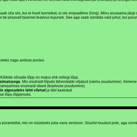
aab olla siis, kui ei hooli tunnetest, ei ole empaatiline (hing). Minu arusaama jär
i tal piisavalt tasemel teadvus kujuneb. See aga saab sündida vaid juhul, kui purun
 oleks nagu andvas pooles.
Kõikide sõnade lõpp on matus ehk millegi lõpp.
simatusega
. Mis sisuliselt lõpuks tähendabki viljatust (vaimu puudumine). Inimene
giamaailmas enamasti ideed (teadvuse puudumine).
is algosadeks lahti võetud
ja läbi kaalutud.
se lõpu lõppenuks.
 püramiidist, mis on nüüdseks juba vana versioon. Sisulist muutust pole, aga vormi