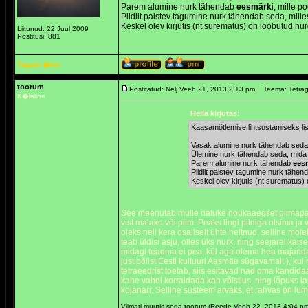
Parem alumine nurk tähendab
eesmärk
i, mille p
Pildilt paistev tagumine nurk tähendab seda, mille
Keskel olev kirjutis (nt surematus) on loobutud nu
Liitunud: 22 Juul 2009
Postitusi: 881
Tagasi �les
toorum
Postitatud: Nelj Veeb 21, 2013 2:13 pm
Teema: Tetra
K�laline
Hella kirjutas:
Kaasamõtlemise lihtsustamiseks lis
Vasak alumine nurk tähendab seda,
Ülemine nurk tähendab seda, mid
Parem alumine nurk tähendab
ees
Pildilt paistev tagumine nurk tähen
Keskel olev kirjutis (nt surematus
See meenutab mulle natuke noukaaegset piimapakki, 
vist malako või piim. Peaks lingi pildiga otsima j
oleks neli kera osaliselt ühte heitnud, selline mo
teab üldisi asju, olles üks nurk, ning seejärel kaise
midagi teadma ei pea, kül aga olema hea majandaja
just põlist Eesti kultuuri Aasmäe sügavamalt ), ku
tetraeedrist toetab, siis esitavad nad oma kandida
kahe vahel korraldada kah võistlus, ning lõpuks l
kojanarr. Selline süsteem arvaks, et rahvas on lu
Viimati muutis seda toorum (Reede Veeb 22, 2013 4:04 p