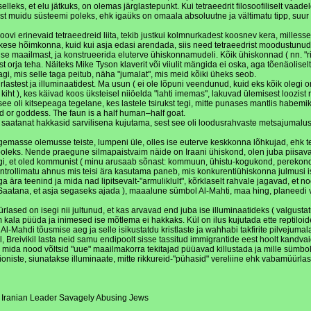
eks, et elu jätkuks, on olemas järglastepunkt. Kui tetraeedrit filosoofiliselt vaade
t muidu süsteemi poleks, ehk igaüks on omaala absoluutne ja vältimatu tipp, suur "
oovi erinevaid tetraeedreid liita, tekib justkui kolmnurkadest koosnev kera, millesse
 väikese hõimkonna, kuid kui asja edasi arendada, siis need tetraeedrist moodustunud k
e maailmast, ja konstrueerida eluterve ühiskonnamudeli. Kõik ühiskonnad ( nn. "riig
 teha. Näiteks Mike Tyson klaverit või viiulit mängida ei oska, aga tõenäoliselt ei l
idagi, mis selle taga peitub, näha "jumalat", mis meid kõiki üheks seob.
test ja illuminaatidest. Ma usun ( ei ole lõpuni veendunud, kuid eks kõik olegi o
t ), kes käivad koos üksteisel niiöelda "lahti imemas", lakuvad ülemisest loozist r
ja see oli kitsepeaga tegelane, kes lastele tsirukst tegi, mitte punases mantlis hab
d or goddess. The faun is a half human–half goat.
 saatanat hakkasid sarvilisena kujutama, sest see oli loodusrahvaste metsajumalus
rgemasse olemusse teiste, lumpeni üle, olles ise euterve keskkonna lõhkujad, ehk te
. Nende praegune silmapaistvaim näide on Iraani ühiskond, olen juba piisavalt seose
t oled kommunist ( minu arusaab sõnast: kommuun, ühistu-kogukond, perekond ) ja 
rollimatu ahnus mis teisi ära kasutama paneb, mis konkurentiühiskonna julmusi isel
a ära teenind ja mida nad lipitsevalt-"armuliklult", kõrklaselt rahvale jagavad, et 
 Saatana, et asja segaseks ajada ), maaalune sümbol Al-Mahti, maa hing, planeedi va
ased on isegi nii jultunud, et kas arvavad end juba ise illuminaatideks ( valgust
 kala püüda ja inimesed ise mõtlema ei hakkaks. Kül on ilus kujutada ette reptiloid
feri, Al-Mahdi tõusmise aeg ja selle isikustatdu kristlaste ja wahhabi takfirite pi
, Breivikil lasta neid samu endipoolt sisse tassitud immigrantide eest hoolt kandva
da nood võltsid "uue" maailmakorra tekitajad püüavad killustada ja mille sümboli v
 zioniste, siunatakse illuminaate, mitte rikkureid-"pühasid" vereliine ehk vabamüü
f Iranian Leader Savagely Abusing Jews