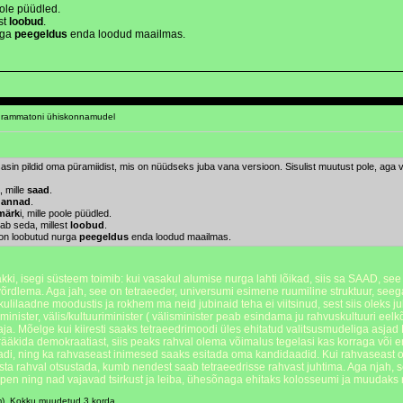
oole püüdled.
st
loobud
.
rga
peegeldus
enda loodud maailmas.
grammatoni ühiskonnamudel
asin pildid oma püramiidist, mis on nüüdseks juba vana versioon. Sisulist muutust pole, aga 
 mille
saad
.
a
annad
.
märk
i, mille poole püüdled.
dab seda, millest
loobud
.
) on loobutud nurga
peegeldus
enda loodud maailmas.
isegi süsteem toimib: kui vasakul alumise nurga lahti lõikad, siis sa SAAD, see tä
a võrdlema. Aga jah, see on tetraeeder, universumi esimene ruumiline struktuur, seeg
lekulilaadne moodustis ja rokhem ma neid jubinaid teha ei viitsinud, sest siis olek
minister, välis/kultuuriminister ( välisminister peab esindama ju rahvuskultuuri eelkõige
. Mõelge kui kiiresti saaks tetraeedrimoodi üles ehitatud valitsusmudeliga asjad E
i rääkida demokraatiast, siis peaks rahval olema võimalus tegelasi kas korraga või
adi, ning ka rahvaseast inimesed saaks esitada oma kandidaadid. Kui rahvaseast on ü
asta rahval otsustada, kumb nendest saab tetraeedrisse rahvast juhtima. Aga njah,
mpen ning nad vajavad tsirkust ja leiba, ühesõnaga ehitaks kolosseumi ja muudaks r
m). Kokku muudetud 3 korda