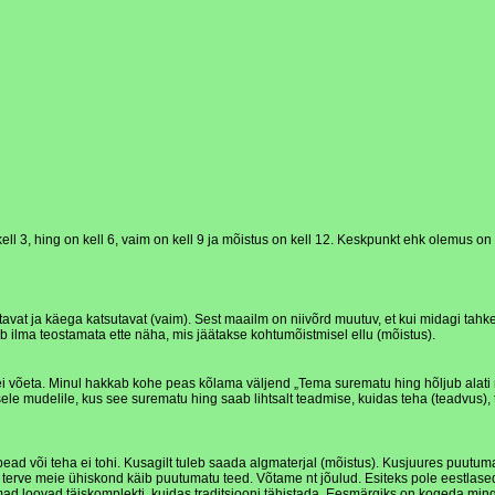
kell 3, hing on kell 6, vaim on kell 9 ja mõistus on kell 12. Keskpunkt ehk olemus o
nähtavat ja käega katsutavat (vaim). Sest maailm on niivõrd muutuv, et kui midagi ta
ab ilma teostamata ette näha, mis jäätakse kohtumõistmisel ellu (mõistus).
ti ei võeta. Minul hakkab kohe peas kõlama väljend „Tema surematu hing hõljub alati 
le mudelile, kus see surematu hing saab lihtsalt teadmise, kuidas teha (teadvus), ta
gema pead või teha ei tohi. Kusagilt tuleb saada algmaterjal (mõistus). Kusjuures 
ve meie ühiskond käib puutumatu teed. Võtame nt jõulud. Esiteks pole eestlased erit
ad loovad täiskomplekti, kuidas traditsiooni tähistada. Eesmärgiks on kogeda mingit