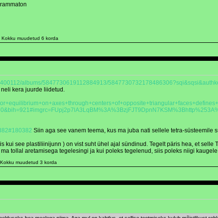
grammaton
). Kokku muudetud 6 korda
4971400112/albums/5847730619112884913/5847730732178486306?sqi&sqsi&aut
neli kera juurde liidetud.
tor+equilibrium+on+axes+through+centers+of+opposite+triangular+faces+defines+
ih=921#imgrc=FUpj2p7lA3LqBM%3A%3BzjFJT9DpnN7KSM%3Bhttp%253A%252F
0382#180382
Siin aga see vanem teema, kus ma juba nati sellele tetra-süsteemile 
kui see plastiliinijunn ) on vist suht ühel ajal sündinud. Tegelt päris hea, et sell
 ma tollal aretamisega tegelesingi ja kui poleks tegelenud, siis poleks niigi kaugel
. Kokku muudetud 3 korda