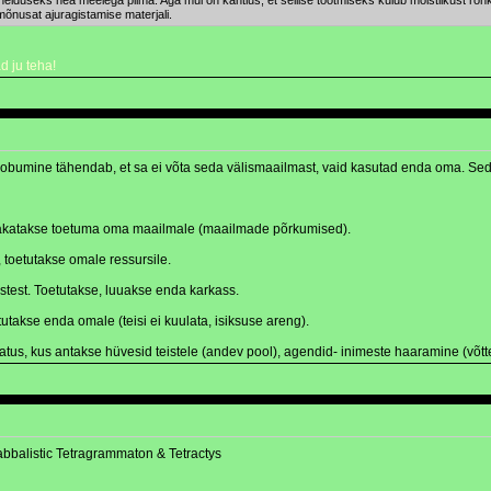
helduseks hea meelega piima. Aga mul on kahtlus, et sellise tootmiseks kulub mõistlikust rohk
mõnusat ajuragistamise materjali.
 ju teha!
loobumine tähendab, et sa ei võta seda välismaailmast, vaid kasutad enda oma. Seda
hakatakse toetuma oma maailmale (maailmade põrkumised).
 toetutakse omale ressursile.
stest. Toetutakse, luuakse enda karkass.
takse enda omale (teisi ei kuulata, isiksuse areng).
us, kus antakse hüvesid teistele (andev pool), agendid- inimeste haaramine (võtte
bbalistic Tetragrammaton & Tetractys