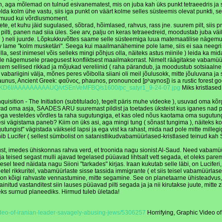
 aga mõlemad on tulnud esivanematest, mis on juba kah üks punkt tetraeedris ja sell
a kolm ühe vastu, siis iga punkt on väärt kolme selles süsteemis olevat punkti, ses
e muud kui võrdlusmoment.
e, et kuhu jäid sugulased, sõbrad, hõimlased, rahvus, rass jne. suurem pilt, siis pr
eile pilti, panen nad siia üles. See arv, palju on keras tetraeedreid, moodustab juba
ed ) neli juurde. Lõpkukkuvõttes saame selle süsteemiga luua matemaatilise nägemus
ame "kolm musketäri". Seega kui maailmanähemine pole lame, siis ei saa neegrist orja
olla, sest inimesel võis selleks mingi põhjus olla, näiteks astus miinile ) leida ka m
e nägemusele praegusest konfliktsest maailmakorrast. Nimelt räägitakse vabamüürlas
sellised rikkad ja mõjukad vereliinid ( raha pärandub, ja moodustub sotsiaalne kih
 vabariigini välja, mõnes peres võibolla siiani oli meil jõulusokk, mitte jõuluvana 
faunus, Ancient Greek: φαῦνος, phaunos, pronounced [pʰaynos]) is a rustic forest go
FDKD6I/AAAAAAAAAUQ/vtSEnVeMFBQ/s1600/pc_satyr1_9-24-07.jpg
Miks kristlased
quisition - The Initiation (subtitulado), tegelt päris muhe videoke ), usuvad oma kõ
ad oma asja, SAADES ARU suuremast pildist ja toetades üksteist kus iganes nad poleks
vesteldes võrdles ta raha sugutungiga, et kas oled nõus kaotama oma sugutungi, e
 vägistama paneb? Kiim on üks asi, aga mingi tung ( sõnast tungima ), näiteks kont
ungist" vägistada väikseid lapsi ja ega vist ka rahast, mida nad pole mitte millegig
uhib Lucifer ( sellest sümbolist on satanistlikudvabamüürlased-kristlased teinud kah
t, imedes ühiskonnas rahva verd, et troonida nagu sionist Al-Saud. Need vabamüürl
 teised segast mulli ajavad tegelased püüavad lihtsalt vett segada, et oleks parem
akesel teed näidata nagu Siioni "tarkades" kirjas. Iraan kukutab selle läbi, on Luci
el rikkuritel, vabamüürlaste sisse tassida immigrante ( et siis teisel vabamüürlasel
 on kõigi rahvaste vennastumine, mitte segamine. See on planetaarne ühisteadvus, mi
itud vastanditest siin lauses püüavad pilti segada ja ja nii kirutakse juute, mitte
eks surnud planeediks. Hirmud tuleb ületada!
video-of-iranian-leader-savagely-abusing-jews/5306257
Horrifying, Graphic Video o