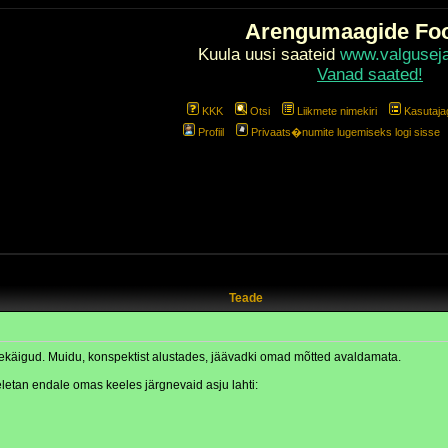
Arengumaagide Fo
Kuula uusi saateid
www.valgusejav
Vanad saated!
KKK
Otsi
Liikmete nimekiri
Kasutaja
Profiil
Privaats�numite lugemiseks logi sisse
Teade
õttekäigud. Muidu, konspektist alustades, jäävadki omad mõtted avaldamata.
letan endale omas keeles järgnevaid asju lahti: