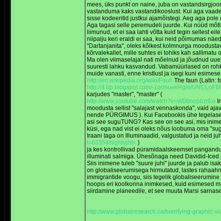
mees, üks punkt on naine, juba on vastandsirgjoon,
vastanduma kaks vastandikooslust. Kui aga vaadeld
sisse kodeeritid justkui ajamõistegi. Aeg aga pol
Aga tagasi selle peremudeli juurde. Kui nüüd mõtlet
liimunud, et ei saa lahti võtta kuid tegin sellest 
niipalju keri eraldi ei saa, kui neid põimumas nä
"Dartanjanita", oleks kõikest kolmnurga moodustav l
kõrvalekallet, mille suhtes ei tohiks kah sallimatu 
Ma olen viimaselajal nati mõelnud ja jõudnud uuel
suuresti lahku kasvandud. Vabamüürlased on rohkem 
muide vanasti, enne kristlust ja isegi kuni esimese
http://en.wikipedia.org/wiki/Faun
The faun (Latin: 
http://4.bp.blogspot.com/-1oohuekHgio/UNCLo
karjudes "master", "master" (
http://www.youtube.com/watch?v=W06hopbzrEo
In
moodusta sellist "salajast vennaskonda", vaid ajav
nende PÜRGIMUS ). Kui Facebookis ühe tegelasega 
asi see suguTUNG? Kas see on see asi, mis inimesi
küsi, ega nad vist ei oleks nõus loobuma oma "sugut
Iraani taga on Illuminaadid, valgustatud ja neid j
t=6335&highlight=
)
ja kes kontrollivad püramidaalskeemset pangandus
illuminati salmiga. Ühesõnaga need Davidid-Iced ja
Siis inimene tuleb "suure juhi" juurde ja palub is
on globaliseerumisega hirmutatud, lastes rahaahnet
immigrantide voogu, siis tegelik globaliseerumine
hoopis eri koolkonna inimkesed, kuid esimesed main
siirdamine planeedile, et see muuta Marsi sarnas
http://www.globalresearch.ca/horrifying-graphic-