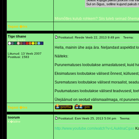
Sellise kujuga pakist jooksin ma va
Sul on õigus, selline kujund pakub 
Mismõttes kulub rohkem? Siis tuleb seinad õhemad
Tagasi �les
Tige tihane
Postitatud: Reede Veeb 22, 2013 9:49 pm
Teema:
Indigo päike.
Hella, mainin ühe asja ära. Neljandast aspektist 
Liitunud: 13 Veeb 2007
Näiteks:
Postitusi: 1583
Purunematuses loobutakse armastatusest, kuid 
Eksimatuses loobutakse välisest õnnest, küllusest,
Surematuses loobutakse välisest moraalist, seadu
Puutumatuses loobutakse välisest teadvusest, toetu
Ülejäänud on seotud välismaailmaga, nt purunemat
Tagasi �les
toorum
Postitatud: Esm Veeb 25, 2013 5:04 pm
Teema:
K�laline
http://www.youtube.com/watch?v=LAukInaCgas
Ka