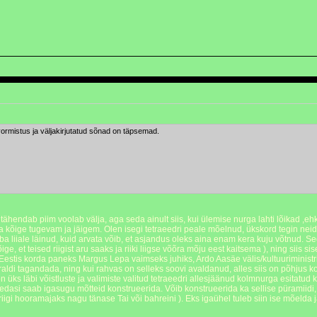
vormistus ja väljakirjutatud sõnad on täpsemad.
hendab piim voolab välja, aga seda ainult siis, kui ülemise nurga lahti lõikad ,eh
a kõige tugevam ja jäigem. Olen isegi tetraeedri peale mõelnud, ükskord tegin neid p
s juba liiale läinud, kuid arvata võib, et asjandus oleks aina enam kera kuju võtnu
, et teised riigist aru saaks ja riiki liigse võõra mõju eest kaitsema ), ning siis sisem
estis korda paneks Margus Lepa vaimseks juhiks, Ardo Aasäe välis/kultuuriministrik
 eraldi tagandada, ning kui rahvas on selleks soovi avaldanud, alles siis on põhjus
ks läbi võistluste ja valimiste valitud tetraeedri allesjäänud kolmnurga esitatud k
 sedasi saab igasugu mõtteid konstrueerida. Võib konstrueerida ka sellise püramii
iigi hooramajaks nagu tänase Tai või bahreini ). Eks igaühel tuleb siin ise mõelda