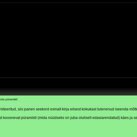
oda püramiid
limiteeritud, siis panen seekord esmalt kirja eilsest kokukast tulenenud iseenda m
st koosnevat püramiidi (mida nüüdseks on juba oluliselt edasiarendatud) käes ja se