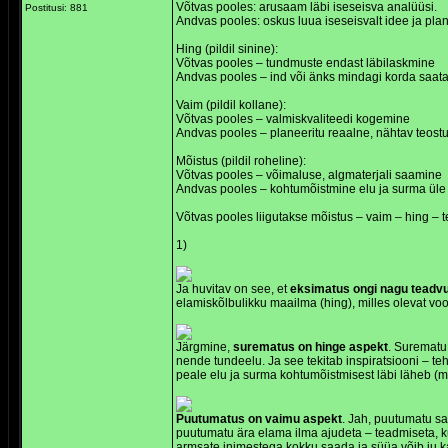
Võtvas pooles: arusaam läbi iseseisva analüüsi.
Postitusi: 881
Andvas pooles: oskus luua iseseisvalt idee ja plan
Hing (pildil sinine):
Võtvas pooles – tundmuste endast läbilaskmine
Andvas pooles – ind või änks mindagi korda saata
Vaim (pildil kollane):
Võtvas pooles – valmiskvaliteedi kogemine
Andvas pooles – planeeritu reaalne, nähtav teost
Mõistus (pildil roheline):
Võtvas pooles – võimaluse, algmaterjali saamine
Andvas pooles – kohtumõistmine elu ja surma üle
Võtvas pooles liigutakse mõistus – vaim – hing – te
1)
Ja huvitav on see, et
eksimatus ongi nagu teadv
elamiskõlbulikku maailma (hing), milles olevat voo
Järgmine,
surematus on hinge aspekt
. Surematu 
nende tundeelu. Ja see tekitab inspiratsiooni – teh
peale elu ja surma kohtumõistmisest läbi läheb (m
Puutumatus on vaimu aspekt
. Jah, puutumatu sa
puutumatu ära elama ilma ajudeta – teadmiseta, kui
armsate inimestega kokku saada ja süüa võib ju ka 