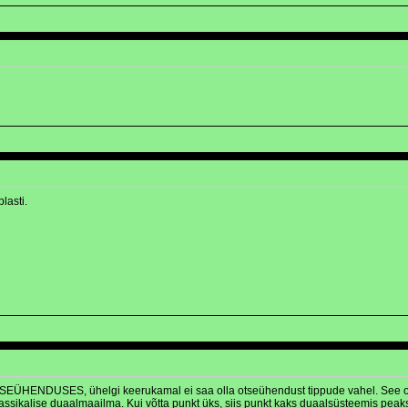
lasti.
SEÜHENDUSES, ühelgi keerukamal ei saa olla otseühendust tippude vahel. See on nag
assikalise duaalmaailma. Kui võtta punkt üks, siis punkt kaks duaalsüsteemis peak