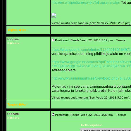
http://en.wikipedia.org/wiki/Tetragrammaton
Tetra
Viimati muutis seda toorum (Kolm Veeb 27, 2013 2:26 pm
Tagasi �les
toorum
Postitatud: Reede Veeb 22, 2013 2:12 pm
Teema:
K�laline
https://plus.google.com/photos/11244513016
vormidega tetraeedri, ning pildil kujutatule on veel 
https://www.google.ee/search?q=Rotation+of+vec
bM0QX8soHgCw&ved=0CAoQ_AUoAQ&biw=1680&b
Tetraeederkera
http://www.vaimumaailm.ee/viewtopic.php?p=18
Mõlemad ( nii see vana vaimumaailma teooriaaretis 
vana teema ju lehekülgi pikk aretis. Kuid njah, eks
Viimati muutis seda toorum (Esm Veeb 25, 2013 5:00 pm)
Tagasi �les
toorum
Postitatud: Reede Veeb 22, 2013 4:30 pm
Teema:
K�laline
Hella kirjutas: