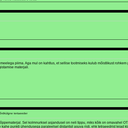
eelega piima. Aga mul on kahtlus, et sellise tootmiseks kulub mõistlikust rohkem p
istamise materjali.
õrdkülgne tertaeeder
 õppematerjal. Sel kolmnurksel asjandusel on neli tippu, miks kõik on omavahel OT
he punkti ühendusega paraleelsel distantsil asuva risti, ehk tetraeedrist leiad kl