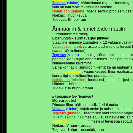
Tulemus
(sinine)
: väärastunud regulatsioonidega 
vaid on läbi tahte tekitatud näitlemine.
Isolatsioon
(punane)
: tõega seotud probleemidest,
Nõrkus: II hüpr - süda
Tugevus: III hüpr- aju
Ärimaailm & lumelitside maailm
Surematuse tee (hing)
Libahundid – surmavarjud juhivad
Staatiline: inimese tuumateisik, 12 valguse vastan
Vajadus
(punane)
: varastab teadmiseid ja tervei
(vanad võnkelinnud).
Tegevus
(sinine)
: konnatiigi sündroom – maailm, 
parimad krooksujad ennast terves ilmas parimatek
külmavereline kaitsmine.
Sama konnatiigi sündroom kehtib ka nn matriarha
Tulemus:
(kollane)
: väärisiksused. Ilma reaalsust
konnatiigi sisekultuuriline populaarsus.
Isolatsioon
(roheline)
: loodusest, kohtumõistjast, 
Nõrkus: III hüpr - aju
Tugevus: IV hüpr - areaal
Eksimatuse tee (teadvus)
Mõrvarbeebid
Dünaamiline: päikese teisik, fakti 6 nurka.
Vajadus
(sinine)
: vajab mehe ja naise läbitöötat
Tegevus
(punane)
: Teadmised vaid esmaste vajadu
Tulemus
(roheline)
: meeletu, lausa haiglaslik lä
Isolatsioon:
(kollane)
inimeste ja tervisega seotud
Nõrkus: IV hüpr – areaal
Tugevus: I hüpr – eesmärk, tahe