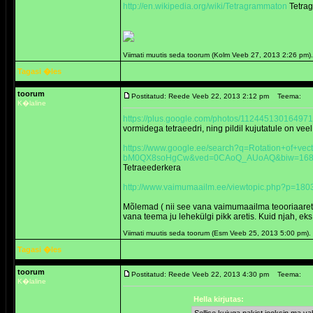
http://en.wikipedia.org/wiki/Tetragrammaton
Tetra
Viimati muutis seda toorum (Kolm Veeb 27, 2013 2:26 pm
Tagasi �les
toorum
Postitatud: Reede Veeb 22, 2013 2:12 pm
Teema:
K�laline
https://plus.google.com/photos/11244513016
vormidega tetraeedri, ning pildil kujutatule on veel 
https://www.google.ee/search?q=Rotation+of+vec
bM0QX8soHgCw&ved=0CAoQ_AUoAQ&biw=1680&b
Tetraeederkera
http://www.vaimumaailm.ee/viewtopic.php?p=18
Mõlemad ( nii see vana vaimumaailma teooriaaretis 
vana teema ju lehekülgi pikk aretis. Kuid njah, eks
Viimati muutis seda toorum (Esm Veeb 25, 2013 5:00 pm)
Tagasi �les
toorum
Postitatud: Reede Veeb 22, 2013 4:30 pm
Teema:
K�laline
Hella kirjutas: