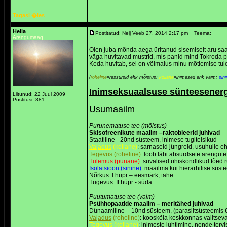
Tagasi �les
Hella
Postitatud: Nelj Veeb 27, 2014 2:17 pm
Teema:
Arengumaag
Olen juba mõnda aega üritanud sisemiselt aru saad
väga huvitavad mustrid, mis panid mind Tokroda pü
Keda huvitab, sel on võimalus minu mõtlemise tul
(
roheline
=ressursid ehk mõistus;
kollane
=inimesed ehk vaim;
sini
Inimseksuaalsuse sünteesenergi
Liitunud: 22 Juul 2009
Postitusi: 881
Usumaailm
Purunematuse tee (mõistus)
Skisofreenikute maailm –raktobleerid juhivad
Staatiline - 20nd süsteem, inimese tugiteisikud
Vajadus
(kollane)
: sarnaseid jüngreid, usuhulle
Tegevus
(roheline)
: loob läbi absurdsete arengute
Tulemus
(punane)
: suvalised ühiskondlikud tõed ruu
Isolatsioon
(sinine)
: maailma kui hierarhilise süste
Nõrkus: I hüpr – eesmärk, tahe
Tugevus: II hüpr - süda
Puutumatuse tee (vaim)
Psühhopaatide maailm – meritähed juhivad
Dünaamiline – 10nd süsteem, (parasiitsüsteemis 6 k
Vajadus
(roheline)
: kooskõla keskkonnas valitsev
Tegevus
(kollane)
: inimeste juhtimine, nende ter