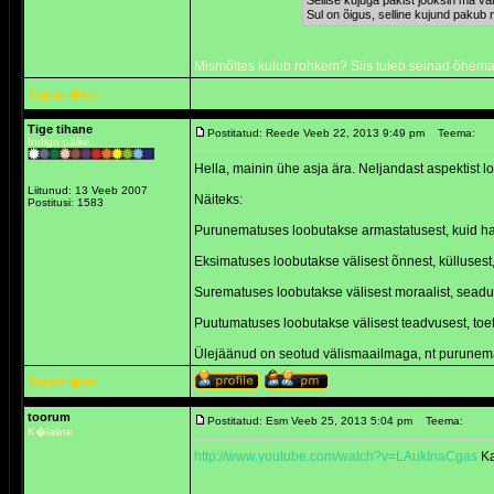
Sellise kujuga pakist jooksin ma va
Sul on õigus, selline kujund pakub 
Mismõttes kulub rohkem? Siis tuleb seinad õhemad
Tagasi �les
Tige tihane
Postitatud: Reede Veeb 22, 2013 9:49 pm
Teema:
Indigo päike.
Hella, mainin ühe asja ära. Neljandast aspektist 
Liitunud: 13 Veeb 2007
Näiteks:
Postitusi: 1583
Purunematuses loobutakse armastatusest, kuid 
Eksimatuses loobutakse välisest õnnest, küllusest,
Surematuses loobutakse välisest moraalist, seadu
Puutumatuses loobutakse välisest teadvusest, toetu
Ülejäänud on seotud välismaailmaga, nt purunemat
Tagasi �les
toorum
Postitatud: Esm Veeb 25, 2013 5:04 pm
Teema:
K�laline
http://www.youtube.com/watch?v=LAukInaCgas
Ka