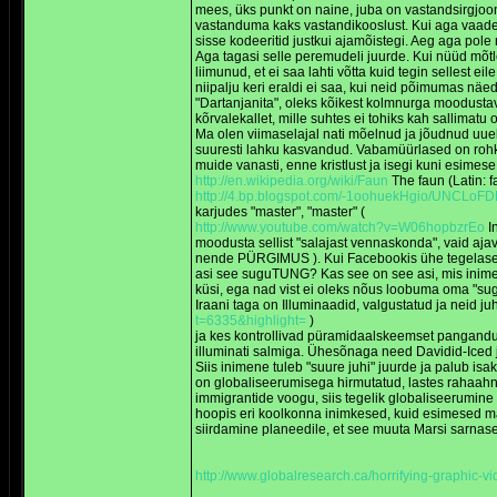
mees, üks punkt on naine, juba on vastandsirgjoon,
vastanduma kaks vastandikooslust. Kui aga vaadeld
sisse kodeeritid justkui ajamõistegi. Aeg aga pol
Aga tagasi selle peremudeli juurde. Kui nüüd mõtlet
liimunud, et ei saa lahti võtta kuid tegin sellest 
niipalju keri eraldi ei saa, kui neid põimumas nä
"Dartanjanita", oleks kõikest kolmnurga moodustav l
kõrvalekallet, mille suhtes ei tohiks kah sallimatu 
Ma olen viimaselajal nati mõelnud ja jõudnud uuel
suuresti lahku kasvandud. Vabamüürlased on rohkem 
muide vanasti, enne kristlust ja isegi kuni esimese
http://en.wikipedia.org/wiki/Faun
The faun (Latin: 
http://4.bp.blogspot.com/-1oohuekHgio/UNCLo
karjudes "master", "master" (
http://www.youtube.com/watch?v=W06hopbzrEo
In
moodusta sellist "salajast vennaskonda", vaid ajav
nende PÜRGIMUS ). Kui Facebookis ühe tegelasega 
asi see suguTUNG? Kas see on see asi, mis inimesi
küsi, ega nad vist ei oleks nõus loobuma oma "sugut
Iraani taga on Illuminaadid, valgustatud ja neid j
t=6335&highlight=
)
ja kes kontrollivad püramidaalskeemset pangandus
illuminati salmiga. Ühesõnaga need Davidid-Iced ja
Siis inimene tuleb "suure juhi" juurde ja palub is
on globaliseerumisega hirmutatud, lastes rahaahnet
immigrantide voogu, siis tegelik globaliseerumine
hoopis eri koolkonna inimkesed, kuid esimesed main
siirdamine planeedile, et see muuta Marsi sarnas
http://www.globalresearch.ca/horrifying-graphic-