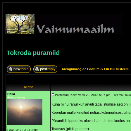
Tokroda püramiid
Arengumaagide Foorum
->
Elu kui süsteem
Autor
Hella
Postitatud: Kolm Veeb 20, 2013 5:07 pm
Teema: Tokr
Arengumaag
Kuna minu rahulikult arvuti taga istumise aeg on 
Keerutan mulle kingitud neljast kolmnurksest tahu
Püramiidi tippudeks olevad tahud minu keeles on:
Teadvus (pildil punane):
Liitunud: 22 Juul 2009