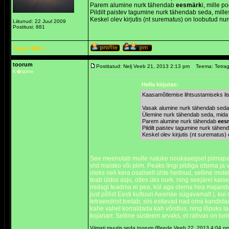
Parem alumine nurk tähendab
eesmärk
i, mille p
Pildilt paistev tagumine nurk tähendab seda, mille
Keskel olev kirjutis (nt surematus) on loobutud nu
Liitunud: 22 Juul 2009
Postitusi: 881
Tagasi �les
toorum
Postitatud: Nelj Veeb 21, 2013 2:13 pm
Teema: Tetra
K�laline
Hella kirjutas:
Kaasamõtlemise lihtsustamiseks lis
Vasak alumine nurk tähendab seda,
Ülemine nurk tähendab seda, mid
Parem alumine nurk tähendab
ees
Pildilt paistev tagumine nurk tähen
Keskel olev kirjutis (nt surematus
See meenutab mulle natuke noukaaegset piimapakki, 
vist malako või piim. Peaks lingi pildiga otsima j
oleks neli kera osaliselt ühte heitnud, selline mo
teab üldisi asju, olles üks nurk, ning seejärel kaise
midagi teadma ei pea, kül aga olema hea majandaja
just põlist Eesti kultuuri Aasmäe sügavamalt ), ku
tetraeedrist toetab, siis esitavad nad oma kandida
kahe vahel korraldada kah võistlus, ning lõpuks l
kojanarr. Selline süsteem arvaks, et rahvas on lu
Viimati muutis seda toorum (Reede Veeb 22, 2013 4:04 p