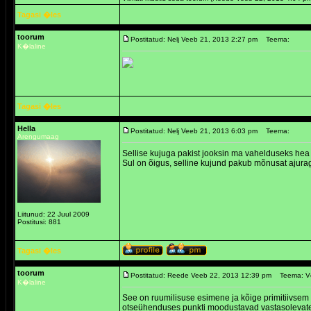
Tagasi �les
toorum
Postitatud: Nelj Veeb 21, 2013 2:27 pm
Teema:
K�laline
Tagasi �les
Hella
Postitatud: Nelj Veeb 21, 2013 6:03 pm
Teema:
Arengumaag
Sellise kujuga pakist jooksin ma vahelduseks hea m
Sul on õigus, selline kujund pakub mõnusat ajurag
Liitunud: 22 Juul 2009
Postitusi: 881
Tagasi �les
toorum
Postitatud: Reede Veeb 22, 2013 12:39 pm
Teema: V
K�laline
See on ruumilisuse esimene ja kõige primitiivsem
otseühenduses punkti moodustavad vastasolevate ka