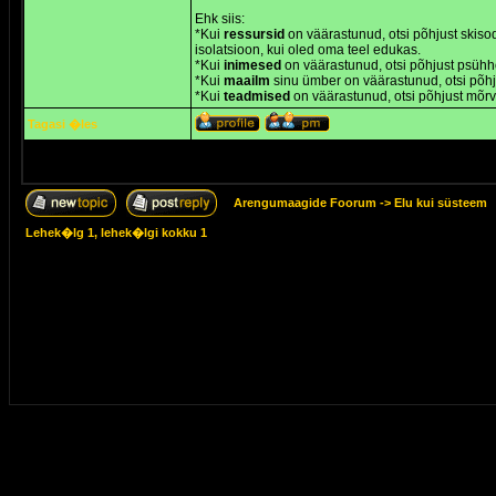
Ehk siis:
*Kui
ressursid
on väärastunud, otsi põhjust skiso
isolatsioon, kui oled oma teel edukas.
*Kui
inimesed
on väärastunud, otsi põhjust psühh
*Kui
maailm
sinu ümber on väärastunud, otsi põhju
*Kui
teadmised
on väärastunud, otsi põhjust mõr
Tagasi �les
Arengumaagide Foorum
->
Elu kui süsteem
Lehek�lg
1
, lehek�lgi kokku
1