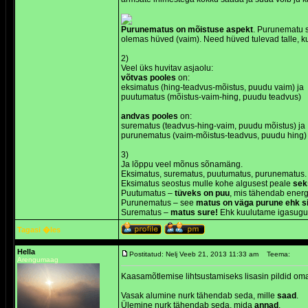
Purunematus on mõistuse aspekt
. Purunematu s
olemas hüved (vaim). Need hüved tulevad talle, ku
2)
Veel üks huvitav asjaolu:
võtvas pooles
on:
eksimatus (hing-teadvus-mõistus, puudu vaim) ja
puutumatus (mõistus-vaim-hing, puudu teadvus)
andvas pooles
on:
surematus (teadvus-hing-vaim, puudu mõistus) ja
purunematus (vaim-mõistus-teadvus, puudu hing)
3)
Ja lõppu veel mõnus sõnamäng.
Eksimatus, surematus, puutumatus, purunematus. 
Eksimatus seostus mulle kohe algusest peale
sek
Puutumatus –
tüveks on puu
, mis tähendab ener
Purunematus – see
matus on väga purune ehk si
Surematus –
matus sure!
Ehk kuulutame igasugu
Tagasi �les
Hella
Postitatud: Nelj Veeb 21, 2013 11:33 am
Teema:
Arengumaag
Kaasamõtlemise lihtsustamiseks lisasin pildid oma
Vasak alumine nurk tähendab seda, mille
saad
.
Ülemine nurk tähendab seda, mida
annad
.