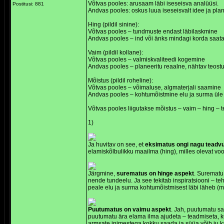
Võtvas pooles: arusaam läbi iseseisva analüüsi.
Postitusi: 881
Andvas pooles: oskus luua iseseisvalt idee ja plan
Hing (pildil sinine):
Võtvas pooles – tundmuste endast läbilaskmine
Andvas pooles – ind või änks mindagi korda saata
Vaim (pildil kollane):
Võtvas pooles – valmiskvaliteedi kogemine
Andvas pooles – planeeritu reaalne, nähtav teost
Mõistus (pildil roheline):
Võtvas pooles – võimaluse, algmaterjali saamine
Andvas pooles – kohtumõistmine elu ja surma üle
Võtvas pooles liigutakse mõistus – vaim – hing – te
1)
Ja huvitav on see, et
eksimatus ongi nagu teadv
elamiskõlbulikku maailma (hing), milles olevat voo
Järgmine,
surematus on hinge aspekt
. Surematu 
nende tundeelu. Ja see tekitab inspiratsiooni – teh
peale elu ja surma kohtumõistmisest läbi läheb (m
Puutumatus on vaimu aspekt
. Jah, puutumatu sa
puutumatu ära elama ilma ajudeta – teadmiseta, kui
armsate inimestega kokku saada ja süüa võib ju ka 