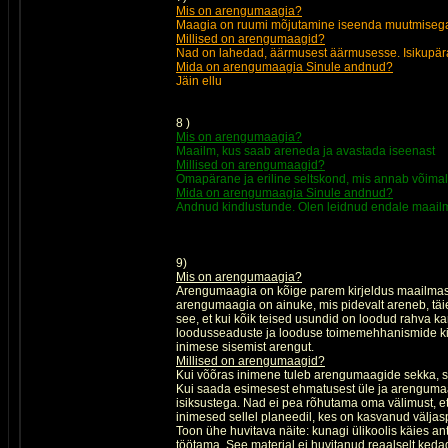
Mis on arengumaagia?
Maagia on ruumi mõjutamine iseenda muutmiseg
Millised on arengumaagid?
Nad on lahedad, äärmusest äärmusesse. Isikupäras
Mida on arengumaagia Sinule andnud?
Jäin ellu
8 )
Mis on arengumaagia?
Maailm, kus saab areneda ja avastada iseenast
Millised on arengumaagid?
Omapärane ja eriline seltskond, mis annab võima
Mida on arengumaagia Sinule andnud?
Andnud kindlustunde. Olen leidnud endale maail
9)
Mis on arengumaagia?
Arengumaagia on kõige parem kirjeldus maailmast 
arengumaagia on ainuke, mis pidevalt areneb, täien
see, et kui kõik teised usundid on loodud rahva k
loodusseaduste ja looduse toimemehhanismide ki
inimese sisemist arengut.
Millised on arengumaagid?
Kui võõras inimene tuleb arengumaagide sekka, si
Kui saada esimesest ehmatusest üle ja arengumaa
isiksustega. Nad ei pea rõhutama oma välimust, et
inimesed sellel planeedil, kes on kasvanud välj
Toon ühe huvitava näite: kunagi ülikoolis käies ant
töötama. See materjal ei huvitanud reaalselt kedagi