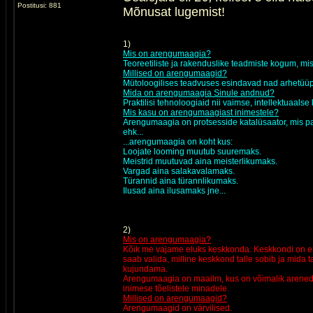
Postitusi: 881
Mõnusat lugemist!
1)
Mis on arengumaagia?
Teoreetiliste ja rakenduslike teadmiste kogum, m
Millised on arengumaagid?
Mütoloogilises teadvuses esindavad nad arhetüüpid
Mida on arengumaagia Sinule andnud?
Praktilisi tehnoloogiaid nii vaimse, intellektuaal
Mis kasu on arengumaagiast inimestele?
Arengumaagia on protsesside katalüsaator, mis p
ehk...
...arengumaagia on koht kus:
Loojate looming muutub suuremaks.
Meistrid muutuvad aina meisterlikumaks.
Vargad aina salakavalamaks.
Türannid aina türannlikumaks.
Ilusad aina ilusamaks jne...
2)
Mis on arengumaagia?
Kõik me vajame eluks keskkonda. Keskkondi on erin
saab valida, milline keskkond talle sobib ja mida 
kujundama.
Arengumaagia on maailm, kus on võimalik areneda. 
inimese tõelistele minadele.
Millised on arengumaagid?
Arengumaagid on värvilised.