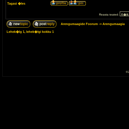
Tagasi �les
Reasta teated:
Arengumaagide Foorum
->
Arengumaagia
Lehek�lg
1
, lehek�lgi kokku
1
© 