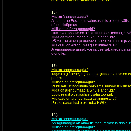
orienteeruda vaimsetes maailmades.
16)
Mis on Arengumaagia?
Ainulaadne Eesti oma vaimsus, mis ei toetu väliste
nõidumisõpetus.
Millised on Arengumaagid?
Huvitavad tegelased, kes muuhulgas teavad, et võ
Mida on Arengumaagia Sinule andnud?
Võimaluse elada ja areneda. Väga palju uusi ja kv
Mis kasu on Arengumaagiast inimestele?
Arengumaagia annab võimaluse vabaneda parasiitdi
olendiks.
17)
Mis on arengumaagia?
Tagasi algtõdede, algseaduse juurde. Viimased 6
paremini.
Millised on arengumaagid?
Vastuseisust hoolimata hakkama saavad isiksuse
Mida on arengumaagia Sinule andnud?
Lootusetust olust jõuliselt välja toonud.
Mis kasu on arengumaagiast inimestele?
Poleks paganlust oleks juba NWO
18 )
Mis on arengumaagia?
Arengumaagia on omaette maailm,vastus sisaldub
Millised on arengumaagid?