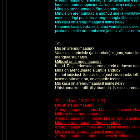
Arengumaagid on erinevad ja huvitavad inimesed,k
looduse tundmaõppimine.Ja ka maailma mõjutam
Mida on arengumaagia Sinule andnud?
Minule on arengumaagia andnud uue ja kvalitatii
meie muidugi peaks ka arengumaagia täiustuma.
Mis kasu on arengumaagiast inimestele?
Peamine kasu peaks seisnema võimaluses pakkuda 
pakkuma meile arenemisteed ja uusi võimalusi,ene
19)
Mis on arengumaagia?
Vaimsete teadmiste (ja teooriate) kogum, suunitlus
arengule suunates.
Millised on arengumaagid?
Kirjud. Palju erinevaid parameetreid (erinevat o
Mida on arengumaagia Sinule andud?
Kainet mõistust. Samas ka julgust teiste jaoks loll
tasemel viimane on, on omaette teema.
Mis kasu on arengumaagiast inimestele?
Ühiskonna kontrolli alt vabaneda. Isiksuse arend
20) [mod.orig.20131123,U.R.]
Mis on arengumaagia?
Arengumaagia on teadus Maailma ja Inimese yles
Millised on arengumaagid?
Arengumaagid on inimesed, kes on võtnud täielise
Mida on arengumaagia Sinule andud?
Arengumaagia on mulle andnud funktsionaalse kirj
Mis kasu on arengumaagiast inimestele?
Arengumaagia on andnud inimestele võimaluse juh