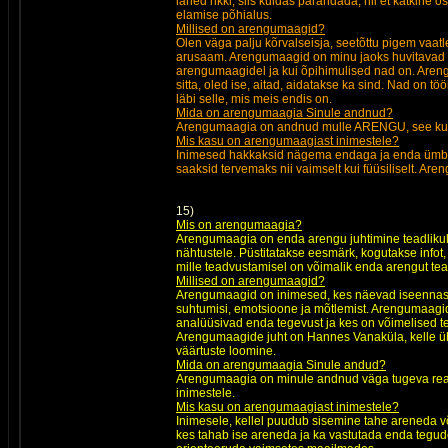
lähed rikki, siis kuidas parandada, nii et katkine
elamise põhialus.
Millised on arengumaagid?
Olen väga palju kõrvalseisja, seetõttu pigem vaatle
arusaam. Arengumaagid on minu jaoks huvitavad pe
arengumaagidel ja kui õpihimulised nad on. Arengu
sitta, oled ise, aitad, aidatakse ka sind. Nad on 
läbi selle, mis meis endis on.
Mida on arengumaagia Sinule andnud?
Arengumaagia on andnud mulle ARENGU, see kui kii
Mis kasu on arengumaagiast inimestele?
Inimesed hakkaksid nägema endaga ja enda ümber
saaksid tervemaks nii vaimselt kui füüsiliselt. 
15)
Mis on arengumaagia?
Arengumaagia on enda arengu juhtimine teadlikul
nähtustele. Püstitatakse eesmärk, kogutakse infot,
mille teadvustamisel on võimalik enda arengut tead
Millised on arengumaagid?
Arengumaagid on inimesed, kes näevad iseennast k
suhtumisi, emotsioone ja mõtlemist. Arengumaagi
analüüsivad enda tegevust ja kes on võimelised
Arengumaagide juht on Hannes Vanaküla, kelle üh
väärtuste loomine.
Mida on arengumaagia Sinule andud?
Arengumaagia on minule andnud väga tugeva rea
inimestele.
Mis kasu on arengumaagiast inimestele?
Inimesele, kellel puudub sisemine tahe areneda võ
kes tahab ise areneda ja ka vastutada enda tegude