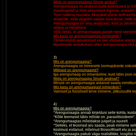
Mida on arengumaagia Sinule andud?
Arengumaagia on andnud mulle kirjeldused ja mõis
maailmapildi ja lööb seesmiselt õigesse, enesele 
Toon näitena muusika. Muusikat võime defineerida,
reeglistik, mida järgides saame luua teose, mitte 
Arengumaagial on oma seadused, kord ja ülesehitus,
selgus ja mõistmine.
Võib öelda, et arengumaagia paneb mind seesmis
Mis kasu on arengumaagiast inimestele?
Üksikindiviidi seisukohast on see võimalus areng
Maailmade seisukohast võiks arengumaagia olla 
3)
Mis on arengumaagia?
Arengumaagia on inimesele loomupäraste oskuste 
Millised on arengumaagid?
Iga arengumaag on omanäoline, kuid läbiv joon on
Mida on arengumaagia Sinule andnud?
Minule on arengumaagia aidanud saada inimliku
Mis kasu on arengumaagiast inimestele?
Vaimselt ja füüsiliselt terve inimene, jätkusuutlik 
4)
Mis on arengumaagia?
*Arengumaagia annab kirjeldusi selle kohta, kuid
*Kõiki teemasid läbiv mõiste on „parasiitsüsteem“.
*Arengumaagias mõeldakse julgelt ja suurelt.
*Selleks, et teooriast aru saada, peab inimene s
küsimusi esitanud, mõelnud filosoofiliselt elu ja a
*Arengumaagia pakub väga realistlikke, loogilisi 