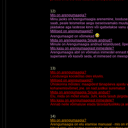
12)
Mis on arengumaagia?
Minu jaoks on Arengumaagia arenemine, looduse r
saab, peale teismelise aega iseseisvamaks muutum
jäädakse aga lastesse kinni või igatsetakse vanu 
Millised on arengumaagid?
Arengumaagid on võimekad
Mida on arengumaagia Sinule andnud?
Minule on Arengumaagia andnud kirjeldused, õpe
Mis kasu on arengumaagiast inimestele?
Arengumaagia abil on võimalus inimestel ennast re
superseen või kasvõi seda, et inimesed on meespri
13)
Mis on arengumaagia?
Loodusega kooskõlas olev eluviis.
Millised on arengumaagid?
Ühiskonna mõistes: maagidest tänapäeva ajastu v
kohanemisvõimet, jne. on nad justkui surematud.
Mida on arengumaagia Sinule andud?
Elu, mida on mõtet elada. Juhi, keda tasub järgida
Mis kasu on arengumaagiast inimestele?
Annab neile võimaluse elada täisväärtuslikku ja a
14)
Mis on arengumaagia?
Arengumaagia on elu elamise manuaal - mis on ini