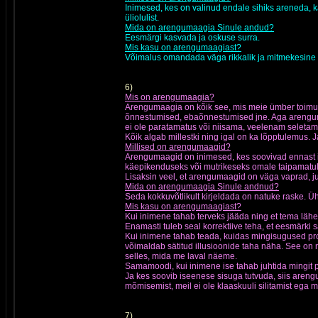
Inimesed, kes on valinud endale sihiks areneda, 
üliolulist.
Mida on arengumaagia Sinule andud?
Eesmärgi kasvada ja oskuse surra.
Mis kasu on arengumaagiast?
Võimalus omandada väga rikkalik ja mitmekesine m
6)
Mis on arengumaagia?
Arengumaagia on kõik see, mis meie ümber toimub
õnnestumised, ebaõnnestumised jne. Aga arenguma
ei ole paratamatus või niisama, veelenam seletam
Kõik algab millestki ning igal on ka lõpptulemus. 
Millised on arengumaagid?
Arengumaagid on inimesed, kes soovivad ennast ise
käepikenduseks või mutrikeseks omale taipamatul
Lisaksin veel, et arengumaagid on väga vaprad, j
Mida on arengumaagia Sinule andnud?
Seda kokkuvõtlikult kirjeldada on natuke raske. Ü
Mis kasu on arengumaagiast?
Kui inimene tahab terveks jääda ning et tema läh
Enamasti tuleb seal korrektiive teha, et eesmärki 
Kui inimene tahab teada, kuidas mingisugused pro
võimaldab sätitud illusioonide taha näha. See on n
selles, mida me laval näeme.
Samamoodi, kui inimene ise tahab juhtida mingit 
Ja kes soovib iseenese sisuga tutvuda, siis arengu
mõmisemist, meil ei ole klaaskuuli silitamist ega
7)