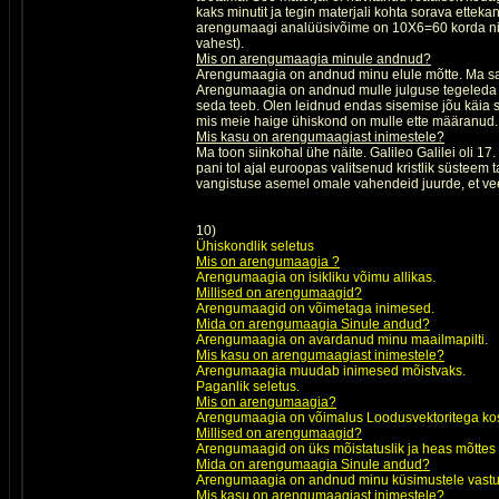
kaks minutit ja tegin materjali kohta sorava etteka
arengumaagi analüüsivõime on 10X6=60 korda nii s
vahest).
Mis on arengumaagia minule andnud?
Arengumaagia on andnud minu elule mõtte. Ma saa
Arengumaagia on andnud mulle julguse tegeleda se
seda teeb. Olen leidnud endas sisemise jõu käia s
mis meie haige ühiskond on mulle ette määranud.
Mis kasu on arengumaagiast inimestele?
Ma toon siinkohal ühe näite. Galileo Galilei oli 17
pani tol ajal euroopas valitsenud kristlik süsteem 
vangistuse asemel omale vahendeid juurde, et vee
10)
Ühiskondlik seletus
Mis on arengumaagia ?
Arengumaagia on isikliku võimu allikas.
Millised on arengumaagid?
Arengumaagid on võimetaga inimesed.
Mida on arengumaagia Sinule andud?
Arengumaagia on avardanud minu maailmapilti.
Mis kasu on arengumaagiast inimestele?
Arengumaagia muudab inimesed mõistvaks.
Paganlik seletus.
Mis on arengumaagia?
Arengumaagia on võimalus Loodusvektoritega kos
Millised on arengumaagid?
Arengumaagid on üks mõistatuslik ja heas mõttes
Mida on arengumaagia Sinule andud?
Arengumaagia on andnud minu küsimustele vastu
Mis kasu on arengumaagiast inimestele?