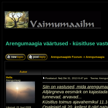
Arengumaagia väärtused - küsitluse vas
Arengumaagide Foorum
->
Arengumaagia
Autor
Hella
Postitatud: Nelj Okt 31, 2013 6:47 pm
Teema: Arengum
Arengumaag
Siin on vastused, mida arengumaa
Alljärgneva eesmärk on kajastad
tunnevad, arvavad...
Küsitlus toimus ajavahemikul 11.1
Osalejaid oli 20, kellest 8 olid na
Liitunud: 22 Juul 2009