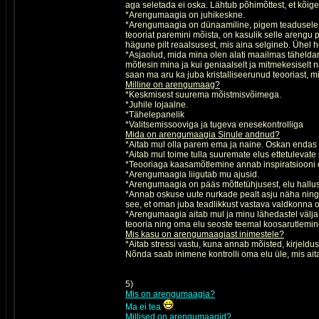
aga seletada ei oska. Lähtub põhimõttest, et kõi
*Arengumaagia on juhikeskne.
*Arengumaagia on dünaamiline, pigem teadusele 
teooriat paremini mõista, on kasulik selle arengu 
hägune pilt reaalsusest, mis aina selgineb. Ühel 
*Asjaolud, mida mina olen alati maailmas täheldan
mõtlesin mina ja kui geniaalselt ja mitmekesiselt
saan ma aru ka juba kristalliseerunud teooriast, m
Milline on arengumaag?
*Keskmisest suurema mõistmisvõimega.
*Juhile lojaalne.
*Tähelepanelik
*Valitsemissooviga ja tugeva enesekontrolliga
Mida on arengumaagia Sinule andnud?
*Aitab mul olla parem ema ja naine. Oskan endas 
*Aitab mul toime tulla suuremate elus ettetulevat
*Teooriaga kaasamõtlemine annab inspiratsiooni 
*Arengumaagia liigutab mu ajusid.
*Arengumaagia on pääs mõttetühjusest, elu halluses
*Annab oskuse uute nurkade pealt asju näha ning 
see, et oman juba teadlikkust vastava valdkonna 
*Arengumaagia aitab mul ja minu lähedastel välja
teooria ning oma elu seoste teemal koosarutlemine 
Mis kasu on arengumaagiast inimestele?
*Aitab stressi vastu, kuna annab mõisted, kirjeldu
Nõnda saab inimene kontrolli oma elu üle, mis aita
5)
Mis on arengumaagia?
Ma ei tea
Millised on arengumaagid?