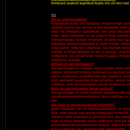
Inimesed saaksid tegelikult teada mis või kes nad 
11)
Mis on arengumaagia?
Kõigepealt peaks vist alustama, keda huvitab are
rahulda senine elu või kes ei leia eesmärki, mill
seda me nimetame väärisikuks, mis seda sitta tek
rollid, mida inimesele on elu jooksul õlule pantu
Arengumaagia õpetab inimesele, et tuleb olla egois
kirjutatud ühiskonnareeglid) ja tuleb endale sillu
originaalne, mitte teisi jäljendav. See õpetab olema
õpetab, et kõige tähtsam on siin ja praegu, ning tu
mõtlemine, kes tahab teiste loodut nautida. Aren
muutust ja arengut.
Millised on arengumaagid?
Arengumaagid on maagid, keda huvitab pidev enese
etappe, olenevalt inimese isiksusest ja taustast. M
olema uudishimu ja piiritlemata taju maailma s
infot vaimsetel tasanditel ringi nuhkides- samas
(võitleja), sest arengumaagia paneb ühiskonna alu
Mida on arengumaagia Sinule andnud?
Arengumaagia on mulle andnud vabaduse olla see,
maailmatoimemehhanismidest. Nind eelkõige on ar
olla.
Mis kasu on arengumaagiast inimestele?
Igale inimesele, kes on õppimisvõimeline, on aren
tahk, mille kaudu nad arengumaagiaga kohtuvad, on
inimene otsib uuendusi ja põnevat infot, siis are
saab ta head vastased selles võitlusest, sest ig
erinevatest võimalustest kinni haarab, jääb juba 
ja luua oma elu ise, vastavalt oma parameetrile.