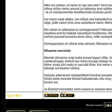
Miks ma väidan, et naine ei saa olla alfa? Sest nais
võtma mõne mehe areaali ja hakkama seal valitsema
- ta on manipuleeritav teadlikumate jõudude poolt.
Kui naine saab alfaks, siis mõjub see kahjulikult n
väge, jääb naine ilma oma naiselikust väest. Mehe
Mis vahet on alfanaisel ja oomeganaisel? Alfanai
maailma eest ta hakkab naiselikult hoolitsema. Alfa
mehed peavad kuulama tema sõna, mitte vastupidi. A
Oomeganaisel on võime toita rahvast. Alfanaine on s
Nõuanne meestele
Meeste ülesanne ongi enda areaal tagasi võtta. Sel
naisterahvaga, kellest see mees kunagi midagi neg
lihtne: enda juhi vastu ei saa kätt tõsta. Kui mehe a
üldsegi normaalne nähtus.
Kahjuks alfanaised vabatahtlikult röövitud areaali
Niisiis tuleb meestel lihtsalt halastamatu olla nin
kuuluv asi.
Ja tõeliselt mehelikke mehi naised ju sisimas taha
Tagasi �les
Reasta teated: