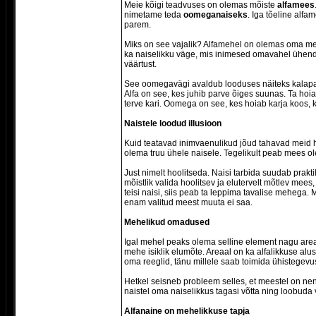
Meie kõigi teadvuses on olemas mõiste
alfamees
nimetame teda
oomeganaiseks
. Iga tõeline alf
parem.
Miks on see vajalik? Alfamehel on olemas oma mees
ka naiselikku väge, mis inimesed omavahel ühenda
väärtust.
See oomegavägi avaldub looduses näiteks kalapar
Alfa on see, kes juhib parve õiges suunas. Ta hoia
terve kari. Oomega on see, kes hoiab karja koos, k
Naistele loodud illusioon
Kuid teatavad inimvaenulikud jõud tahavad meid ho
olema truu ühele naisele. Tegelikult peab mees ole
Just nimelt hoolitseda. Naisi tarbida suudab prakti
mõistlik valida hoolitsev ja elutervelt mõtlev mees
teisi naisi, siis peab ta leppima tavalise mehega. 
enam valitud meest muuta ei saa.
Mehelikud omadused
Igal mehel peaks olema selline element nagu are
mehe isiklik elumõte. Areaal on ka alfalikkuse al
oma reeglid, tänu millele saab toimida ühistegevu
Hetkel seisneb probleem selles, et meestel on ne
naistel oma naiselikkus tagasi võtta ning loobuda 
Alfanaine on mehelikkuse tapja