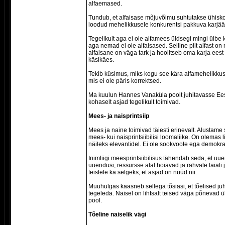
alfaemased.
Tundub, et alfaisase mõjuvõimu suhtutakse ühisko
loodud mehelikkusele konkurentsi pakkuva karjäär
Tegelikult aga ei ole alfamees üldsegi mingi ülbe 
aga nemad ei ole alfaisased. Selline pilt alfast o
alfaisane on väga tark ja hoolitseb oma karja eest
käsikäes.
Tekib küsimus, miks kogu see kära alfamehelikkus
mis ei ole päris korrektsed.
Ma kuulun Hannes Vanaküla poolt juhitavasse Ee
kohaselt asjad tegelikult toimivad.
Mees- ja naisprintsiip
Mees ja naine toimivad täiesti erinevalt. Alustame 
mees- kui naisprintsiibilisi loomaliike. On olemas l
näiteks elevantidel. Ei ole sookvoote ega demokraa
Inimliigi meesprintsiibilisus tähendab seda, et u
uuendusi, ressursse alal hoiavad ja rahvale laiali
teistele ka selgeks, et asjad on nüüd nii.
Muuhulgas kaasneb sellega tõsiasi, et tõelised juh
tegeleda. Naisel on lihtsalt teised väga põnevad ü
pool.
Tõeline naiselik vägi