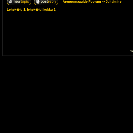
Arengumaagide Foorum
->
Juhtimine
Lehek�lg
1
, lehek�lgi kokku
1
© 