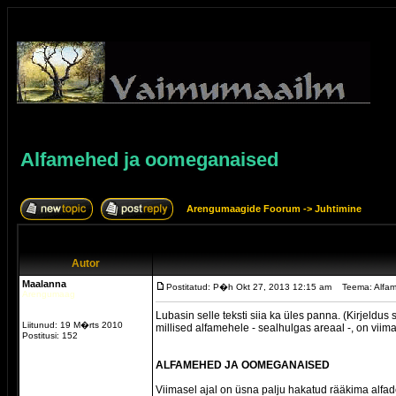
Alfamehed ja oomeganaised
Arengumaagide Foorum
->
Juhtimine
Autor
Maalanna
Postitatud: P�h Okt 27, 2013 12:15 am
Teema: Alfa
Arengumaag
Lubasin selle teksti siia ka üles panna. (Kirjeldus
Liitunud: 19 M�rts 2010
millised alfamehele - sealhulgas areaal -, on vii
Postitusi: 152
ALFAMEHED JA OOMEGANAISED
Viimasel ajal on üsna palju hakatud rääkima alfad