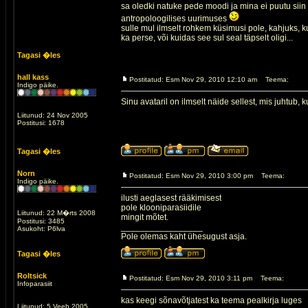
sa oledki natuke pede moodi ja mina ei puutu siin
antropoloogilises uurimuses
sulle mul ilmselt rohkem küsimusi pole, kahjuks, kui
ka perse, või kuidas see sul seal täpselt oligi...
Tagasi �les
hall kass
Postitatud: Esm Nov 29, 2010 12:10 am
Teema:
Indigo päike.
Sinu avataril on ilmselt näide sellest, mis juhtub
Liitunud: 24 Nov 2005
Postitusi: 1678
Tagasi �les
Norn
Postitatud: Esm Nov 29, 2010 3:00 pm
Teema:
Indigo päike.
ilusti aeglasest rääkimisest
pole klooniparasiidile
Liitunud: 22 M�rts 2008
mingit mõtet.
Postitusi: 3485
_________________
Asukoht: P6lva
Pole olemas kaht ühesugust asja.
Tagasi �les
Roltsick
Postitatud: Esm Nov 29, 2010 3:11 pm
Teema:
Infoparasiit
kas keegi sõnavõtjatest ka teema pealkirja luges
Liitunud: 5 Veeb 2005