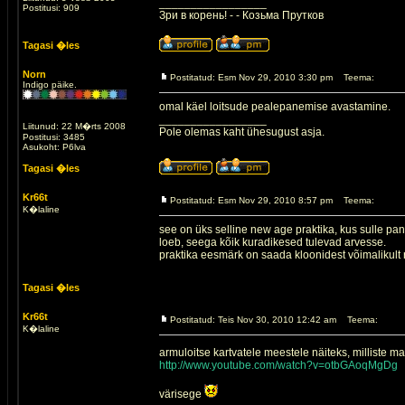
_________________
Postitusi: 909
Зри в корень! - - Козьма Прутков
Tagasi �les
Norn
Postitatud: Esm Nov 29, 2010 3:30 pm
Teema:
Indigo päike.
omal käel loitsude pealepanemise avastamine.
_________________
Liitunud: 22 M�rts 2008
Pole olemas kaht ühesugust asja.
Postitusi: 3485
Asukoht: P6lva
Tagasi �les
Kr66t
Postitatud: Esm Nov 29, 2010 8:57 pm
Teema:
K�laline
see on üks selline new age praktika, kus sulle pa
loeb, seega kõik kuradikesed tulevad arvesse.
praktika eesmärk on saada kloonidest võimalikult r
Tagasi �les
Kr66t
Postitatud: Teis Nov 30, 2010 12:42 am
Teema:
K�laline
armuloitse kartvatele meestele näiteks, milliste m
http://www.youtube.com/watch?v=otbGAoqMgDg
värisege