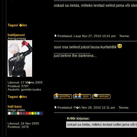
oskad sa öelda, milleks levitad sellist jama või ü
Tagasi �les
haldjanool
Postitatud: Laup Nov 27, 2010 10:41 pm
Teema:
Arengumaag
suur osa sellest jutust lausa kuritahtlik
_________________
just before the darkness...
Liitunud: 17 M�rts 2005
Postitusi: 5797
Asukoht: goriolisi tuules
Tagasi �les
hall kass
Postitatud: P�h Nov 28, 2010 12:11 am
Teema:
Indigo päike.
Kr66t kirjutas:
Liitunud: 24 Nov 2005
oskad sa öelda, milleks levitad sellist jama või
Postitusi: 1678