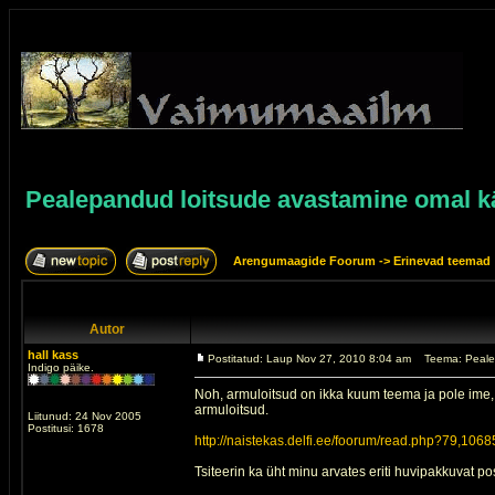
Pealepandud loitsude avastamine omal k
Arengumaagide Foorum
->
Erinevad teemad
Autor
hall kass
Postitatud: Laup Nov 27, 2010 8:04 am
Teema: Peale
Indigo päike.
Noh, armuloitsud on ikka kuum teema ja pole ime, 
armuloitsud.
Liitunud: 24 Nov 2005
Postitusi: 1678
http://naistekas.delfi.ee/foorum/read.php?79,106
Tsiteerin ka üht minu arvates eriti huvipakkuvat pos