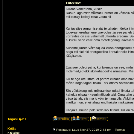
Tsiteerin::
Kuidas vahet teha, küsite.
Raske, aga mitte võimatu. Nimelt on võimalik võ
teil kunagi kellegi teise vastu oli.
Kui tavalise armumise ajal te tahate mõelda ini
tugevast eredast energiavoolust ja see paneb t
võrreldes on siis vähemalt 3 korda eredam. Se
ei kutsu seda esile oma mõteteganagu tavalisel
Südame juures võite tajuda lausa energiakeeli ni
nagu teil olekski energeetiline kontakt selle ini
räägitakse.
Ega see polegi paha, kui tulemus on see, mida 
mõlemad,et tekkiski kahepoolne armastus. Mis o
Kui te aga otsustate, et parem ei näita oma huvi 
mõistusega tagasi hoida - ntx erinev sotsiaaln
Siis võidaksegi teie mõjutamisel edasi liikuda tei
kahelda ei saa - keegi mõjutab teid. Oma tahe on
väga tahab, siis ma ju võin temaga olla. Äkki h
imelikum on, et ei tahagi end kaitsta miskipäras
Kahjuks, kui ise pole seda läbi teinud, siis on 
Tagasi �les
Kr66t
Postitatud: Laup Nov 27, 2010 2:43 pm
Teema:
K�laline