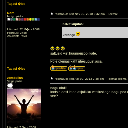
Tagasi �les
Norn
Postitatud: Teis Nov 30, 2010 3:32 pm
Teema:
Indigo päike.
Kr66t kirjutas:
Liitunud: 22 M�rts 2008
Postitusi: 3485
värisege
Asukoht: P6lva
sattusid vist huumorisoolikale.
_________________
Pole olemas kaht ühesugust asja.
Tagasi �les
zombelius
Postitatud: Teis Apr 09, 2013 2:45 pm
Teema: Teema: 
Valge päike
nagu alati!
lootsin eest leida asjalikku vestlust aga nagu pe
see?
Liitunud: 7 Sept 2008