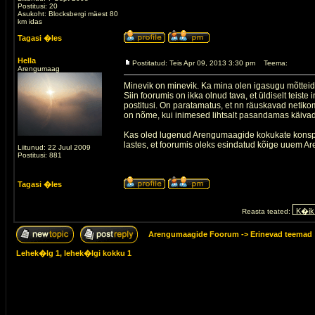
Postitusi: 20
Asukoht: Blocksbergi mäest 80
km idas
Tagasi �les
Hella
Postitatud: Teis Apr 09, 2013 3:30 pm
Teema:
Arengumaag
Minevik on minevik. Ka mina olen igasugu mõttei
Siin foorumis on ikka olnud tava, et üldiselt teist
postitusi. On paratamatus, et nn räuskavad netiko
on nõme, kui inimesed lihtsalt pasandamas käivad
Kas oled lugenud Arengumaagide kokukate konspekt
lastes, et foorumis oleks esindatud kõige uuem A
Liitunud: 22 Juul 2009
Postitusi: 881
Tagasi �les
Reasta teated:
Arengumaagide Foorum
->
Erinevad teemad
Lehek�lg
1
, lehek�lgi kokku
1