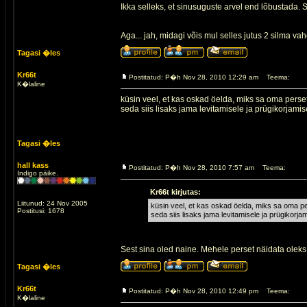
Ikka selleks, et sinusuguste arvel end lõbustada. S
Aga... jah, midagi võis mul selles jutus 2 silma vah
Tagasi �les
Kr66t
Postitatud: P�h Nov 28, 2010 12:29 am
Teema:
K�laline
küsin veel, et kas oskad öelda, miks sa oma pers
seda siis lisaks jama levitamisele ja prügikorjamis
Tagasi �les
hall kass
Postitatud: P�h Nov 28, 2010 7:57 am
Teema:
Indigo päike.
Kr66t kirjutas:
Liitunud: 24 Nov 2005
küsin veel, et kas oskad öelda, miks sa oma p
Postitusi: 1678
seda siis lisaks jama levitamisele ja prügikorjam
Sest sina oled naine. Mehele perset näidata ole
Tagasi �les
Kr66t
Postitatud: P�h Nov 28, 2010 12:49 pm
Teema:
K�laline