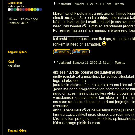
Gerdenel
Postitatud: Esm Apr 11, 2005 11:11 am
Teema:
Indigo päike.
Maren, sa ehk pole märganud, aga on läinud kisma
nimelt energiat. See on ka põhjus, miks naised ka
Liitunud: 25 Okt 2004
Kõige tulisem on just usuliikumistel ja vastavate
Postitusi: 3086
need, kes loovad või levitavad arendavaid progr
Kui seni armastas raha enamasti sitavareseid, kes
_________________
kui praktik pole nõus teoreetikutega, siis on ta usk
rohkem ja need on sarnased.
Tagasi �les
Kati
Postitatud: Esm Apr 11, 2005 11:42 am
Teema:
K�laline
eks see hüvede loomine ole suhteline asi.
mulle paistab ,et ärimaailma, kui sellise, alusta
tuge. et eksisteerida.
juurdlesin olukorra üle. naisena olen ma kõrvuni 
,pean ma need programmid läbi töötama. teise külj
nüüd omades meestuttavaid,kes oleksid potsensiaa
varustamise ,kaotavad kõik. kui edasi toita-ka jam
ma saan aru ,et on üleminekuperiood jnejnejne. i
keeruline.
ehk siis tegelikult võiks hetkel leida nippe ja lah
hirmuäratavalt tihkelt meie elusse. ära rebimine 
küsimus: kas praegusel hetkel oleks optimaalne na
külma kõhuga plokkida vana.
Tagasi �les