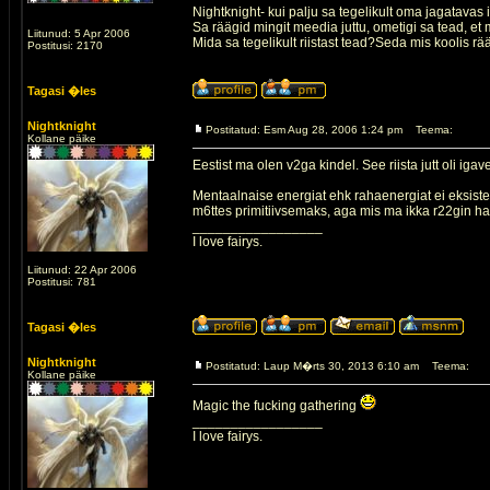
Nightknight- kui palju sa tegelikult oma jagatavas 
Sa räägid mingit meedia juttu, ometigi sa tead, et
Liitunud: 5 Apr 2006
Mida sa tegelikult riistast tead?Seda mis koolis r
Postitusi: 2170
Tagasi �les
Nightknight
Postitatud: Esm Aug 28, 2006 1:24 pm
Teema:
Kollane päike
Eestist ma olen v2ga kindel. See riista jutt oli i
Mentaalnaise energiat ehk rahaenergiat ei eksiste
m6ttes primitiivsemaks, aga mis ma ikka r22gin h
_________________
I love fairys.
Liitunud: 22 Apr 2006
Postitusi: 781
Tagasi �les
Nightknight
Postitatud: Laup M�rts 30, 2013 6:10 am
Teema:
Kollane päike
Magic the fucking gathering
_________________
I love fairys.