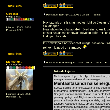
Tagasi �les
Gerdenel
Postitatud: Esm Apr 11, 2005 1:24 pm
Teema:
Indigo päike.
Huvitav, mis on siis sinu meelest juhtide ülesanne
Sa tainapea.
Liitunud: 25 Okt 2004
Hea juht on loov, ta jaotabki hüved sinna, kus luu
Postitusi: 3086
lihtsalt. Vajatakse erinevaid hüvesid. Kõik, mis on a
Halb juht hävitab.
_________________
kui praktik pole nõus teoreetikutega, siis on ta usk
rohkem ja need on sarnased.
Tagasi �les
Nightknight
Postitatud: Reede Aug 25, 2006 5:10 pm
Teema: Re: 
Kollane päike
Tokroda kirjutas:
Me kõik ajame taga raha. Aga olete mõelnud, mi
energia on mentaaltasandi naisenergia.
Mentaaltasandi naisenergi
Seega, kui me tahame saada raha, siis peab me
programme (mõttemudelid). Lähtudes energiava
Liitunud: 22 Apr 2006
Seega kui tahate saada rikkaks, siis peate le
Postitusi: 781
peaaegu polegi neid. Nii, kuidas siis saada ri
programmi looja võtab energiat endale, palju 
tuleneb? Koguduse maks. arvuks loetakse 200 inim
programmidega. Siiamaani ei ületa ükski vahe