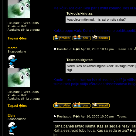
Me kõik? Ma olen ikka päris mitut kohand, kes ei a
Tokroda kirjutas:
Aga olete mõelnud, mis asi on siis raha?
Liitunud: 8 Veeb 2005
Postitusi: 842
Asukoht: siin ja praegu
Kokkuleppe värk. Kui mu hommikune peldikupotitäis
Tagasi �les
maren
Postitatud: P�h Apr 10, 2005 10:47 pm
Teema: Re: Ä
Sitaseenlane
Tokroda kirjutas:
Need, kes oskavad inglise keelt, levitage meie
riigi.
Kuule... esteks - kas sa ise ei oska inglist? ja v
suhteliselt palju välja võrreldes sissetoodava hulg
Liitunud: 8 Veeb 2005
Postitusi: 842
Asukoht: siin ja praegu
Tagasi �les
Elvis
Postitatud: P�h Apr 10, 2005 10:50 pm
Teema:
Sitaseenlane
Raha paneb rattad käima, Kas sa seda ei tea? Rah
Raha eest vóid lóbu luua, Kas sa seda ei tea? Ra
jne