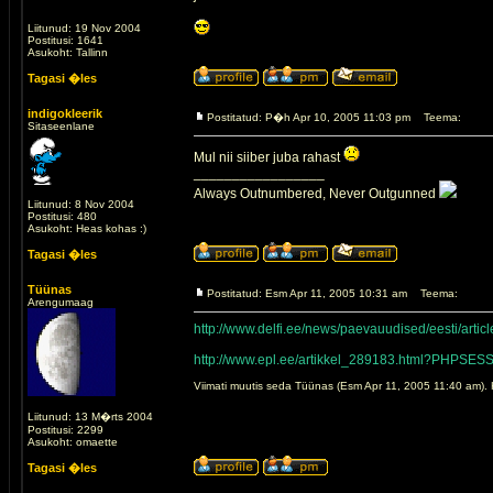
Liitunud: 19 Nov 2004
Postitusi: 1641
Asukoht: Tallinn
Tagasi �les
indigokleerik
Postitatud: P�h Apr 10, 2005 11:03 pm
Teema:
Sitaseenlane
Mul nii siiber juba rahast
_________________
Always Outnumbered, Never Outgunned
Liitunud: 8 Nov 2004
Postitusi: 480
Asukoht: Heas kohas :)
Tagasi �les
Tüünas
Postitatud: Esm Apr 11, 2005 10:31 am
Teema:
Arengumaag
http://www.delfi.ee/news/paevauudised/eesti/art
http://www.epl.ee/artikkel_289183.html?PHPS
Viimati muutis seda Tüünas (Esm Apr 11, 2005 11:40 am)
Liitunud: 13 M�rts 2004
Postitusi: 2299
Asukoht: omaette
Tagasi �les