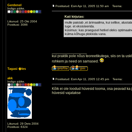
Gerdenel
Postitatud: Esm Apr 11, 2005 11:50 am
Teema:
Indigo päike.
Kati kirjutas:
Liitunud: 25 Okt 2004
mulle paistab ,et ärimaailma, kui sellise, alus
Postitusi: 3086
tuge. et eksisteerida.
küsimus: kas praegusel hetkel oleks optimaalne
külma kõhuga plokkida vana.
Ta vajabki naiseenergiat. Aga kuidas käis hüveda 
Antud energia on läinud, kuid toita maksab vaid 
siis augu põhjas üks kükitab ja end paksuks sööb.
_________________
kui praktik pole nõus teoreetikutega, siis on ta usk
rohkem ja need on sarnased.
Tagasi �les
akk
Postitatud: Esm Apr 11, 2005 12:45 pm
Teema:
Indigo päike.
Kõik ei ole loodud hüvesid looma, osa peavad ka 
hüvesid vajatakse
Liitunud: 29 Dets 2004
Postitusi: 6324