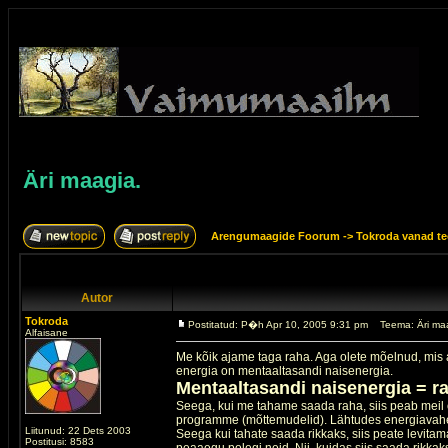
Äri maagia.
Arengumaagide Foorum
->
Tokroda vanad te
Autor
Tokroda
Postitatud: P�h Apr 10, 2005 9:31 pm
Teema: Äri ma
Alfaisane
Me kõik ajame taga raha. Aga olete mõelnud, mis 
energia on mentaaltasandi naisenergia.
Mentaaltasandi naisenergia = r
Seega, kui me tahame saada raha, siis peab meil
programme (mõttemudelid). Lähtudes energiavahe
Liitunud: 22 Dets 2003
Seega kui tahate saada rikkaks, siis peate levit
Postitusi: 8583