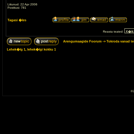
Liitunud: 22 Apr 2006
Postitusi: 781
Tagasi �les
Reasta teated:
Arengumaagide Foorum
->
Tokroda vanad te
Lehek�lg
1
, lehek�lgi kokku
1
© 