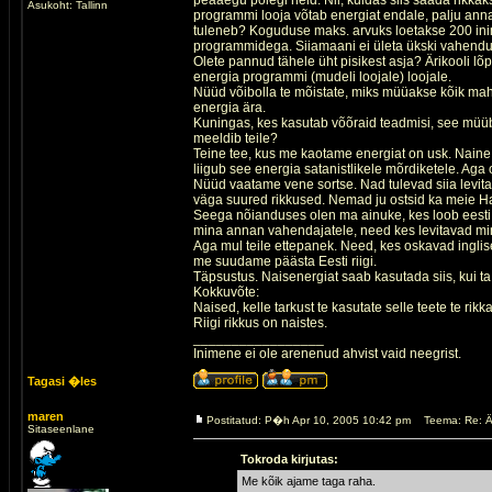
peaaegu polegi neid. Nii, kuidas siis saada rikk
Asukoht: Tallinn
programmi looja võtab energiat endale, palju ann
tuleneb? Koguduse maks. arvuks loetakse 200 inimest
programmidega. Siiamaani ei ületa ükski vahend
Olete pannud tähele üht pisikest asja? Ärikooli l
energia programmi (mudeli loojale) loojale.
Nüüd võibolla te mõistate, miks müüakse kõik mah
energia ära.
Kuningas, kes kasutab võõraid teadmisi, see müü
meeldib teile?
Teine tee, kus me kaotame energiat on usk. Naine
liigub see energia satanistlikele mõrdiketele. Aga
Nüüd vaatame vene sortse. Nad tulevad siia levita
väga suured rikkused. Nemad ju ostsid ka meie Han
Seega nõianduses olen ma ainuke, kes loob eesti r
mina annan vahendajatele, need kes levitavad 
Aga mul teile ettepanek. Need, kes oskavad inglise
me suudame päästa Eesti riigi.
Täpsustus. Naisenergiat saab kasutada siis, kui t
Kokkuvõte:
Naised, kelle tarkust te kasutate selle teete te rikk
Riigi rikkus on naistes.
_________________
Inimene ei ole arenenud ahvist vaid neegrist.
Tagasi �les
maren
Postitatud: P�h Apr 10, 2005 10:42 pm
Teema: Re: Ä
Sitaseenlane
Tokroda kirjutas:
Me kõik ajame taga raha.