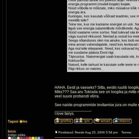
Olete pannud tähele üht pisikest asja? Ärikooli
energia programmi (mudeli loojale) loojale.
Nüüd võibolla te mõistate, miks müüakse kõik 
energia ära.
Kuningas, kes kasutab võõraid teadmisi, see 
meeldib teile?
Teine tee, kus me kaotame energiat on usk. Na
liigub see energia satanistlikele mõrdiketele. A
Nüüd vaatame vene sortse. Nad tulevad siia le
väga suured rikkused. Nemad ju ostsid ka meie
Seega nõianduses olen ma ainuke, kes loob eest
mina annan vahendajatele, need kes levitava
Aga mul teile ettepanek. Need, kes oskavad ingli
me suudame päästa Eesti riigi.
Täpsustus. Naisenergiat saab kasutada siis, ku
Kokkuvõte:
Naised, kelle tarkust te kasutate selle teete te 
Riigi rikkus on naistes.
HAHA. Eesti ja vaeseks? Sitta, eestis ruulib loogik
Miks??? Saa aru Tokrada see on loogika ja mitte 
veel suure protsendi v6rra.
See naiste programmide levitamise jura on mull
_________________
I love fairys.
Tagasi �les
boss
Postitatud: Reede Aug 25, 2006 5:58 pm
Teema:
Indigo päike.