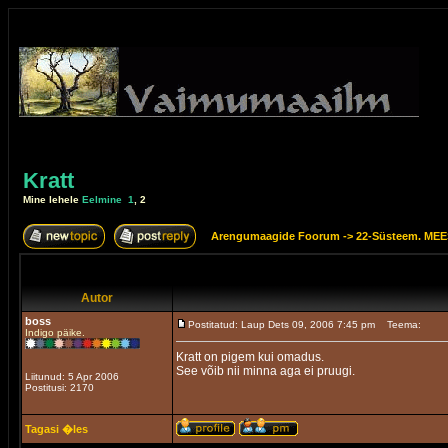
Kratt
Mine lehele
Eelmine
1
,
2
Arengumaagide Foorum
->
22-Süsteem. M
Autor
boss
Postitatud: Laup Dets 09, 2006 7:45 pm
Teema:
Indigo päike.
Kratt on pigem kui omadus.
See võib nii minna aga ei pruugi.
Liitunud: 5 Apr 2006
Postitusi: 2170
Tagasi �les