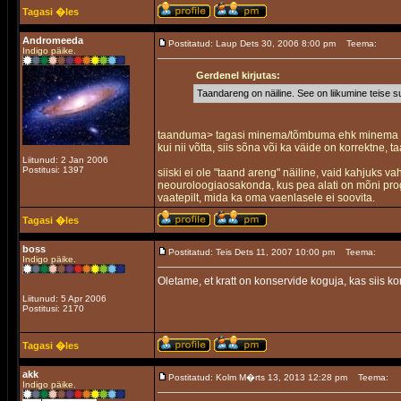
Tagasi �les
Andromeeda
Postitatud: Laup Dets 30, 2006 8:00 pm
Teema:
Indigo päike.
Gerdenel kirjutas:
Taandareng on näiline. See on liikumine teise s
taanduma> tagasi minema/tõmbuma ehk minema esi
kui nii võtta, siis sõna või ka väide on korrektne
Liitunud: 2 Jan 2006
Postitusi: 1397
siiski ei ole "taand areng" näiline, vaid kahjuks vah
neouroloogiaosakonda, kus pea alati on mõni pro
vaatepilt, mida ka oma vaenlasele ei soovita.
Tagasi �les
boss
Postitatud: Teis Dets 11, 2007 10:00 pm
Teema:
Indigo päike.
Oletame, et kratt on konservide koguja, kas siis k
Liitunud: 5 Apr 2006
Postitusi: 2170
Tagasi �les
akk
Postitatud: Kolm M�rts 13, 2013 12:28 pm
Teema:
Indigo päike.