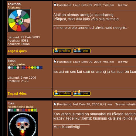
Tokroda
Postitatud: Laup Dets 09, 2006 7:49 pm
Teema:
Alfaisane
Alati on olemas areng ja taandareng.
Põhjusi, miks alla käis võib olla mitmeid.
_________________
Inimene ei ole arenenud ahvist vaid neegrist.
Liitunud: 22 Dets 2003
Postitusi: 8583
Asukoht: Tallinn
Tagasi �les
boss
Postitatud: Laup Dets 09, 2006 7:54 pm
Teema:
Indigo päike.
Ise asi on see kui suur on areng ja kui suur on ta
Liitunud: 5 Apr 2006
Postitusi: 2170
Tagasi �les
Itika
Postitatud: Nelj Dets 28, 2006 6:47 am
Teema: tehnili
Heleroheline päike
Kas värvid ja rollid on omavahel nii kõvasti seotud
kratte? Tegelikult kehtib küsimus ka teiste rollide j
_________________
Must Kaardivägi