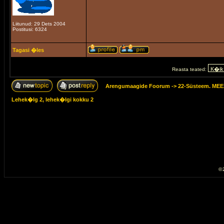
Liitunud: 29 Dets 2004
Postitusi: 6324
Tagasi �les
Reasta teated:
Arengumaagide Foorum
->
22-Süsteem. M
Lehek�lg
2
, lehek�lgi kokku
2
© 