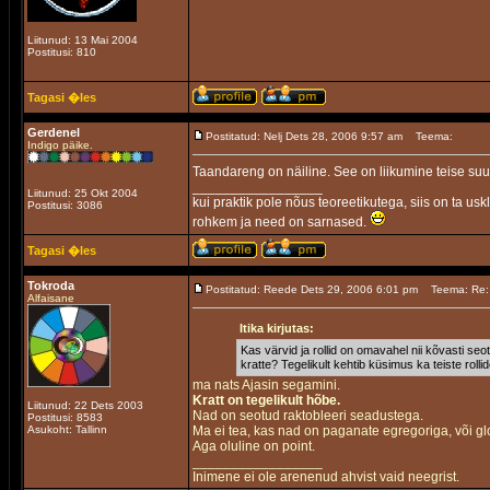
Liitunud: 13 Mai 2004
Postitusi: 810
Tagasi �les
Gerdenel
Postitatud: Nelj Dets 28, 2006 9:57 am
Teema:
Indigo päike.
Taandareng on näiline. See on liikumine teise su
_________________
Liitunud: 25 Okt 2004
kui praktik pole nõus teoreetikutega, siis on ta usk
Postitusi: 3086
rohkem ja need on sarnased.
Tagasi �les
Tokroda
Postitatud: Reede Dets 29, 2006 6:01 pm
Teema: Re: 
Alfaisane
Itika kirjutas:
Kas värvid ja rollid on omavahel nii kõvasti seot
kratte? Tegelikult kehtib küsimus ka teiste rolli
ma nats Ajasin segamini.
Kratt on tegelikult hõbe.
Liitunud: 22 Dets 2003
Nad on seotud raktobleeri seadustega.
Postitusi: 8583
Asukoht: Tallinn
Ma ei tea, kas nad on paganate egregoriga, või g
Aga oluline on point.
_________________
Inimene ei ole arenenud ahvist vaid neegrist.