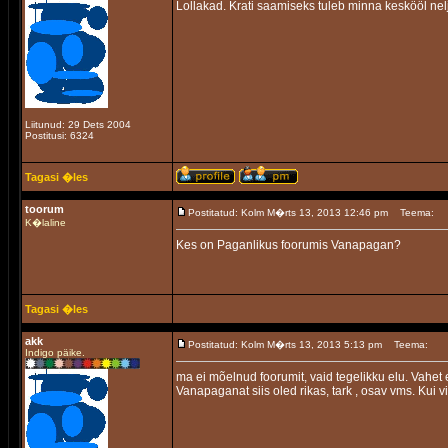
Lollakad. Krati saamiseks tuleb minna keskööl nel
Liitunud: 29 Dets 2004
Postitusi: 6324
Tagasi �les
toorum
Postitatud: Kolm M�rts 13, 2013 12:46 pm
Teema:
K�laline
Kes on Paganlikus foorumis Vanapagan?
Tagasi �les
akk
Postitatud: Kolm M�rts 13, 2013 5:13 pm
Teema:
Indigo päike.
ma ei mõelnud foorumit, vaid tegelikku elu. Vahet e
Vanapaganat siis oled rikas, tark , osav vms. Kui vi