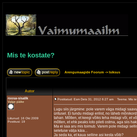
Mis te kostate?
Arengumaagide Foorum
->
Isiksus
Autor
roosa-sisalik
Postitatud: Esm Dets 31, 2012 6:27 am
Teema: Mis te
Valge päike
Lugu siis järgmine: pole varem väga midagi saavut
üritusel. Ei tundu midagi erilist, no läheb mõni
tahan. Mõtlen, et keegi võiks teha midagi või, et v
Liitunud: 16 Okt 2009
Postitusi: 19
mõtlen, et ehk peaks loto pileti ostma, aga siis h
Ma ei saa aru mis toimub. Varem pole midagi sellis
seletuse välja käia...
Ja seda ka, et kaua selline asi kesta võib?