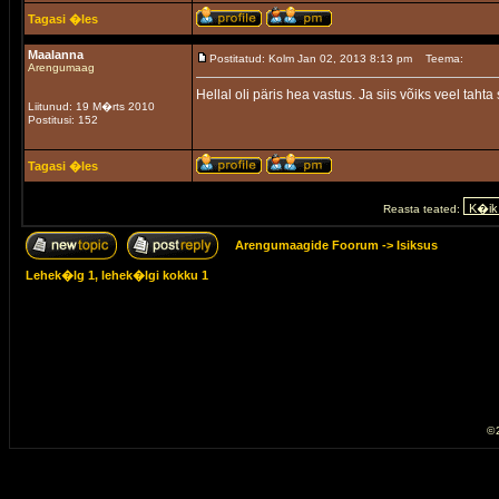
Tagasi �les
Maalanna
Postitatud: Kolm Jan 02, 2013 8:13 pm
Teema:
Arengumaag
Hellal oli päris hea vastus. Ja siis võiks veel taht
Liitunud: 19 M�rts 2010
Postitusi: 152
Tagasi �les
Reasta teated:
Arengumaagide Foorum
->
Isiksus
Lehek�lg
1
, lehek�lgi kokku
1
© 