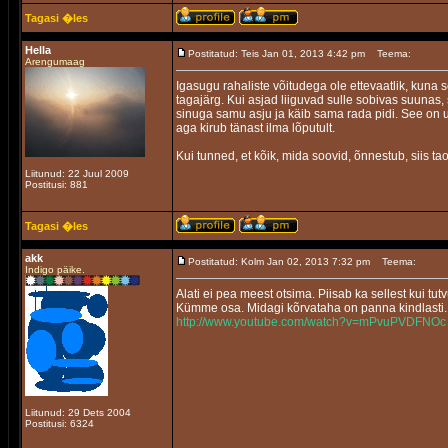
Tagasi �les
Hella
Postitatud: Teis Jan 01, 2013 4:42 pm
Teema:
Arengumaag
Igasugu rahaliste võitudega ole ettevaatlik, kuna 
tagajärg. Kui asjad liiguvad sulle sobivas suunas
sinuga samu asju ja käib sama rada pidi. See on 
aga kirub tänast ilma lõputult.
Kui tunned, et kõik, mida soovid, õnnestub, siis ta
Liitunud: 22 Juul 2009
Postitusi: 881
Tagasi �les
akk
Postitatud: Kolm Jan 02, 2013 7:32 pm
Teema:
Indigo päike.
Alati ei pea meest otsima. Piisab ka sellest kui 
Kümme osa. Midagi kõrvataha on panna kindlasti.
http://www.youtube.com/watch?v=mPvuPVDFNOc
Liitunud: 29 Dets 2004
Postitusi: 6324