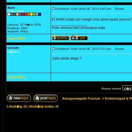
Norn
Postitatud: Kolm Veeb 06, 2013 4:45 pm
Teema:
Indigo päike.
Et Kr66t üritab siin mingit oma tahet peale panna
_________________
Liitunud: 22 M�rts 2008
Pole olemas kaht ühesugust asja.
Postitusi: 3485
Asukoht: P6lva
Tagasi �les
toorum
Postitatud: Kolm Veeb 06, 2013 5:22 pm
Teema:
K�laline
Juba aasta aega ?
Tagasi �les
Reasta teated:
Arengumaagide Foorum
->
Kodeeringud & 
Lehek�lg
15
, lehek�lgi kokku
15