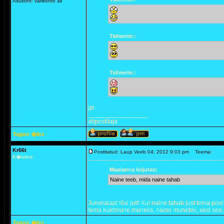
Asukoht: varikonto all
Tsiteerin::
Tsiteerin::
jpt
_________________
altpostitaja
Tagasi �les
Kr66t
Postitatud: Laup Veeb 04, 2012 9:03 pm
Teema:
K�laline
Maalanna kirjutas:
Naine teeb, mida naine tahab
Jummalast tõsi jutt! Kui naine tahab just tema poolt v
tema kuldmune muneks, naine munebki, sest see ju
Tagasi �les