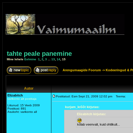
tahte peale panemine
Mine lehele
Eelmine
1
,
2
,
3
...
13
,
14
,
15
Arengumaagide Foorum
->
Kodeeringud & 
Autor
Elizabitch
Postitatud: Esm Sept 21, 2009 12:02 pm
Teema:
varikonto alt postitaja
Liitunud: 15 Veeb 2009
kurjam_krõõt kirjutas:
Postitusi: 891
Asukoht: varikonto all
Elizabitch kirjutas:
kõlab veenvalt, kuid ohtlikult...