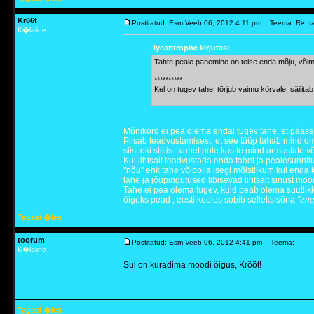
Kr66t
Postitatud: Esm Veeb 06, 2012 4:11 pm
Teema: Re: t
K�laline
lycantrophe kirjutas:
Tahte peale panemine on teise enda mõju, võim
**********
Kel on tugev tahe, tõrjub vaimu kõrvale, säilita
Mõnikord ei pea olema endal tugev tahe, et pääse
Piisab teadvustamisest, et see tüüp tahab mind om
siis toki stiilis : vahet pole kas te mind armastate v
Kui lihtsalt teadvustada enda tahet ja pealesunnit
"nõu" ehk tahe võibolla isegi mõistlikum kui enda k
tahe ja jõupingutused libisevad lihtsalt sinust mö
Tahe ei pea olema tugev, kuid peab olema suutlikk
õigeks pead ; eesti keeles sobib selleks sõna
"ene
Tagasi �les
toorum
Postitatud: Esm Veeb 06, 2012 4:41 pm
Teema:
K�laline
Sul on kuradima moodi õigus, Krõõt!
Tagasi �les