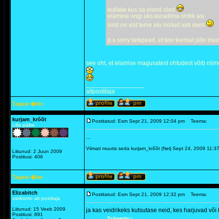
kullake kus sa eland oled
elamine ongi üks kuradima ohtlik asi
sind on vist terve elu hoitud vati sees
p.s sorry tarkpead, et teie teemat jälle ris
see oht, et elamise magusatest ohtudest võib nii
_________________
altpostitaja
Tagasi �les
kurjam_krõõt
Postitatud: Esm Sept 21, 2009 12:04 pm
Teema:
Lilla päike
...
Viimati muutis seda kurjam_krõõt (Nelj Sept 24, 2009 11:
Liitunud: 2 Juun 2009
Postitusi: 406
Tagasi �les
Elizabitch
Postitatud: Esm Sept 21, 2009 12:32 pm
Teema:
varikonto alt postitaja
Liitunud: 15 Veeb 2009
ja kas veidrikeks kutsutase neid, kes harjuvad või 
Postitusi: 891
Tsiteerin::