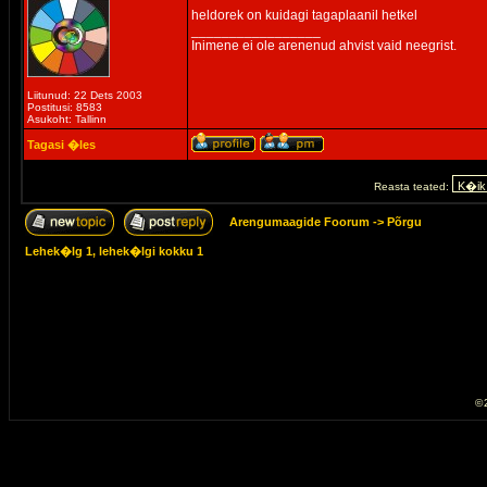
heldorek on kuidagi tagaplaanil hetkel
_________________
Inimene ei ole arenenud ahvist vaid neegrist.
Liitunud: 22 Dets 2003
Postitusi: 8583
Asukoht: Tallinn
Tagasi �les
Reasta teated:
Arengumaagide Foorum
->
Põrgu
Lehek�lg
1
, lehek�lgi kokku
1
© 