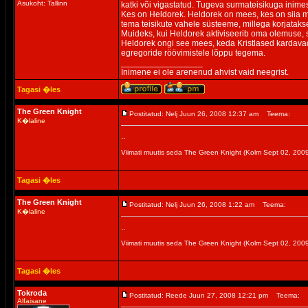
Asukoht: Tallinn
katki või vigastatud. Tugeva surmateisikuga inime
Kes on Heldorek. Heldorek on mees, kes on siia m
tema teisikute vahele süsteeme, millega korjatakse
Muideks, kui Heldorek aktiviseerib oma olemuse, 
Heldorek ongi see mees, keda Kristlased kardavad
egregoride röövimistele lõppu tegema.
_________________
Inimene ei ole arenenud ahvist vaid neegrist.
Tagasi �les
The Green Knight
Postitatud: Nelj Juun 26, 2008 12:37 am
Teema:
K�laline
..
Viimati muutis seda The Green Knight (Kolm Sept 02, 20
Tagasi �les
The Green Knight
Postitatud: Nelj Juun 26, 2008 1:22 am
Teema:
K�laline
..
Viimati muutis seda The Green Knight (Kolm Sept 02, 20
Tagasi �les
Tokroda
Postitatud: Reede Juun 27, 2008 12:21 pm
Teema:
Alfaisane