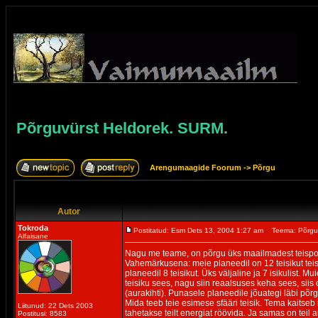
Põrguvürst Heldorek. SURM.
Arengumaagide Foorum
->
Põrgu
Autor
Tokroda
Postitatud: Esm Dets 13, 2004 1:27 am
Teema: Põrgu
Alfaisane
Nagu me teame, on põrgu üks maailmadest teispoo
Vahemärkusena: meie planeedil on 12 teisikut tei
planeedil 8 teisikut. Üks väljaline ja 7 isikulist. M
teisiku sees, nagu siin reaalsuses keha sees, siis 
(aurakihti). Punasele planeedile jõuategi läbi põrgu
Mida teeb teie esimese sfääri teisik. Tema kaitseb r
Liitunud: 22 Dets 2003
tahetakse teilt energiat röövida. Ja samas on teil
Postitusi: 8583