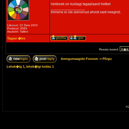
heldorek on kuidagi tagaplaanil hetkel
_________________
Inimene ei ole arenenud ahvist vaid neegrist.
Liitunud: 22 Dets 2003
Postitusi: 8583
Asukoht: Tallinn
Tagasi �les
Reasta teated:
Arengumaagide Foorum
->
Põrgu
Lehek�lg
1
, lehek�lgi kokku
1
© 