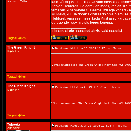
Asukoht: Tallinn
katki või vigastatud. Tugeva surmateisikuga inime
Kes on Heldorek. Heldorek on mees, kes on siia m
tema teisikute vahele süsteeme, millega korjatakse
Muideks, kui Heldorek aktiviseerib oma olemuse, 
Heldorek ongi see mees, keda Kristlased kardavad
egregoride röövimistele lõppu tegema.
_________________
Inimene ei ole arenenud ahvist vaid neegrist.
Tagasi �les
The Green Knight
Postitatud: Nelj Juun 26, 2008 12:37 am
Teema:
K�laline
..
Viimati muutis seda The Green Knight (Kolm Sept 02, 20
Tagasi �les
The Green Knight
Postitatud: Nelj Juun 26, 2008 1:22 am
Teema:
K�laline
..
Viimati muutis seda The Green Knight (Kolm Sept 02, 20
Tagasi �les
Tokroda
Postitatud: Reede Juun 27, 2008 12:21 pm
Teema:
Alfaisane