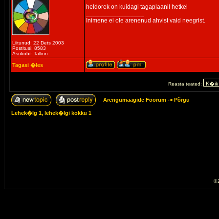
heldorek on kuidagi tagaplaanil hetkel
_________________
Inimene ei ole arenenud ahvist vaid neegrist.
Liitunud: 22 Dets 2003
Postitusi: 8583
Asukoht: Tallinn
Tagasi �les
Reasta teated:
Arengumaagide Foorum
->
Põrgu
Lehek�lg
1
, lehek�lgi kokku
1
© 