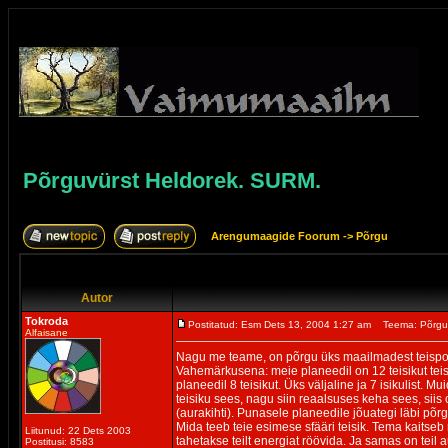
Põrguvürst Heldorek. SURM.
Arengumaagide Foorum
->
Põrgu
Autor
Tokroda
Postitatud: Esm Dets 13, 2004 1:27 am
Teema: Põrgu
Alfaisane
Nagu me teame, on põrgu üks maailmadest teispoo
Vahemärkusena: meie planeedil on 12 teisikut tei
planeedil 8 teisikut. Üks väljaline ja 7 isikulist. M
teisiku sees, nagu siin reaalsuses keha sees, siis 
(aurakihti). Punasele planeedile jõuategi läbi põrgu
Mida teeb teie esimese sfääri teisik. Tema kaitseb r
Liitunud: 22 Dets 2003
tahetakse teilt energiat röövida. Ja samas on teil
Postitusi: 8583