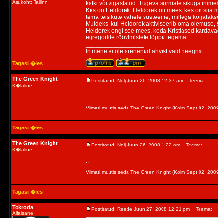
Asukoht: Tallinn
katki või vigastatud. Tugeva surmateisikuga inime
Kes on Heldorek. Heldorek on mees, kes on siia m
tema teisikute vahele süsteeme, millega korjatakse
Muideks, kui Heldorek aktiviseerib oma olemuse, 
Heldorek ongi see mees, keda Kristlased kardavad
egregoride röövimistele lõppu tegema.
_________________
Inimene ei ole arenenud ahvist vaid neegrist.
Tagasi �les
The Green Knight
Postitatud: Nelj Juun 26, 2008 12:37 am
Teema:
K�laline
..
Viimati muutis seda The Green Knight (Kolm Sept 02, 20
Tagasi �les
The Green Knight
Postitatud: Nelj Juun 26, 2008 1:22 am
Teema:
K�laline
..
Viimati muutis seda The Green Knight (Kolm Sept 02, 20
Tagasi �les
Tokroda
Postitatud: Reede Juun 27, 2008 12:21 pm
Teema:
Alfaisane