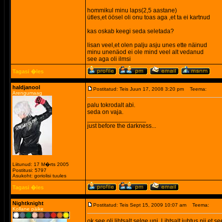
hommikul minu laps(2,5 aastane)
ütles,et öösel oli onu toas aga ,et ta ei kartnud
kas oskab keegi seda seletada?
lisan veel,et olen palju asju unes ette näinud
minu unenäod ei ole mind veel alt vedanud
see aga oli ilmsi
Tagasi �les
haldjanool
Postitatud: Teis Juun 17, 2008 3:20 pm
Teema:
Arengumaag
palu tokrodalt abi.
seda on vaja.
_________________
just before the darkness...
Liitunud: 17 M�rts 2005
Postitusi: 5797
Asukoht: goriolisi tuules
Tagasi �les
Nightknight
Postitatud: Teis Sept 15, 2009 10:07 am
Teema:
Kollane päike
ok see oli lihtsalt selge uni. Lihtsalt juhtus nii e