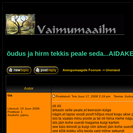
õudus ja hirm tekkis peale seda...AIDAK
Arengumaagide Foorum
->
Unenäod
Autor
tiia
Postitatud: Teis Juun 17, 2008 2:19 pm
Teema: õudus 
oli öö
Liitunud: 15 Juun 2008
ärkasin selle peale,et keerasin külge
Postitusi: 1
nägin,et lapse voodi poolt hõljus must kogu ukse 
Asukoht: pärnu
siis ta vaatas minu poole ja tal oli hiina mehe näg
siis jäin kohe uuesti magama kuigi kartsin
see käis kiiresti ja kuigi olin ärkvel jäin kohe uue
see kõik kokku võis kesta vaid mõne sekundi