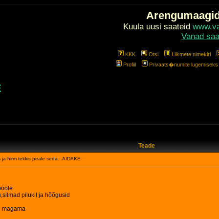
Arengumaagi
Kuula uusi saateid
www.val
Vanad saa
KKK
Otsi
Liikmete nimekiri
Profiil
Privaats�numite lugemiseks l
E
Teade
ja hirm tekkis peale seda...AIDAKE
poole
u,silmad pilukil ja hõõgusid
sti magama