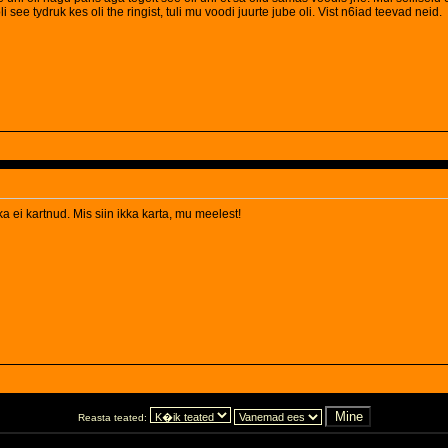
see tydruk kes oli the ringist, tuli mu voodi juurte jube oli. Vist n6iad teevad neid.
ka ei kartnud. Mis siin ikka karta, mu meelest!
Reasta teated: