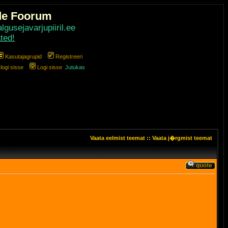
de Foorum
gusejavarjupiiril.ee
ted!
Kasutajagrupid
Registreeri
ogi sisse
Logi sisse
Jutukas
Vaata eelmist teemat
::
Vaata j�rgmist teemat