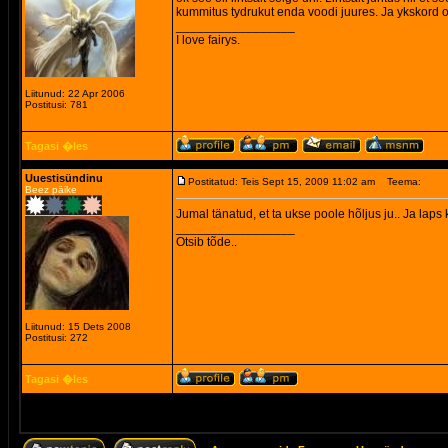
kummitus tydrukut enda voodi juures. Ja ykskord oli 
_________________
I love fairys.
Liitunud: 22 Apr 2006
Postitusi: 781
Tagasi �les
Uuestisündinu
Postitatud: Teis Sept 15, 2009 11:02 am
Teema:
Beez päike
Jumal tänatud, et ta ukse poole hõljus ju.. Ja laps 
_________________
Otsib tõde..
Liitunud: 15 Dets 2008
Postitusi: 272
Tagasi �les