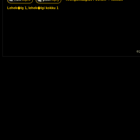
Lehek�lg
1
, lehek�lgi kokku
1
© 