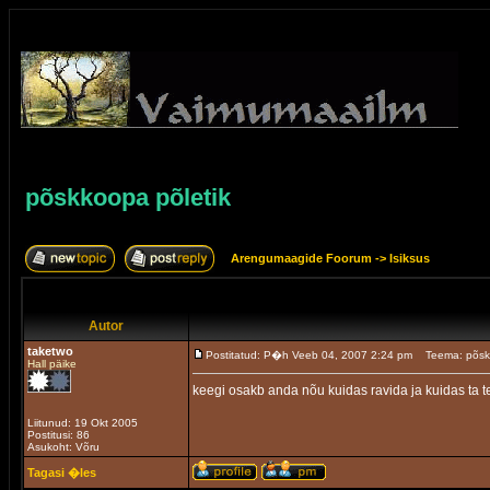
põskkoopa põletik
Arengumaagide Foorum
->
Isiksus
Autor
taketwo
Postitatud: P�h Veeb 04, 2007 2:24 pm
Teema: põsk
Hall päike
keegi osakb anda nõu kuidas ravida ja kuidas ta t
Liitunud: 19 Okt 2005
Postitusi: 86
Asukoht: Võru
Tagasi �les