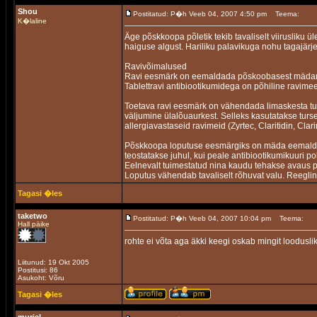
Shou
Postitatud: P�h Veeb 04, 2007 4:50 pm
Teema:
K�laline
Äge põskkoopa põletik tekib tavaliselt viirusliku 
haiguse algust. Hariliku palavikuga nohu tagajärj
Ravivõimalused
Ravi eesmärk on eemaldada põskoobasest mädane
Tablettravi antibiootikumidega on põhiline ravimee
Toetava ravi eesmärk on vähendada limaskesta tu
väljumine ülalõuaurkest. Selleks kasutatakse turse
allergiavastaseid ravimeid (Zyrtec, Claritidin, Clari
Põskkoopa loputuse eesmärgiks on mäda eemalda
teostatakse juhul, kui peale antibiootikumikuuri 
Eelnevalt tuimestatud nina kaudu tehakse avaus
Loputus vähendab tavaliselt rõhuvat valu. Reeglin
Tagasi �les
taketwo
Postitatud: P�h Veeb 04, 2007 10:04 pm
Teema:
Hall päike
rohte ei võta aga äkki keegi oskab mingit looduslik
Liitunud: 19 Okt 2005
Postitusi: 86
Asukoht: Võru
Tagasi �les