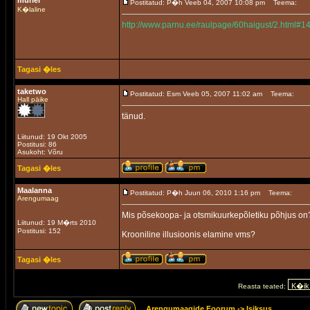
muriel
Postitatud: P�h Veeb 04, 2007 10:08 pm
Teema:
K�laline
http://www.parnu.ee/raulpage/60haigust/2.html#1
Tagasi �les
taketwo
Postitatud: Esm Veeb 05, 2007 11:02 am
Teema:
Hall päike
tänud.
Liitunud: 19 Okt 2005
Postitusi: 86
Asukoht: Võru
Tagasi �les
Maalanna
Postitatud: P�h Juun 06, 2010 1:16 pm
Teema:
Arengumaag
Mis põsekoopa- ja otsmikuurkepõletiku põhjus on
Liitunud: 19 M�rts 2010
Postitusi: 152
Krooniline illusioonis elamine vms?
Tagasi �les
Reasta teated:
Arengumaagide Foorum
->
Isiksus