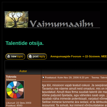
Talentide otsija.
Arengumaagide Foorum
->
22-Süsteem. M
Autor
Tokroda
Postitatud: Kolm Nov 29, 2006 9:20 pm
Teema: Talenti
Alfaisane
Iga töö, missioon vajab teatud oskusi. Ja seepä
Tavaelus me näeme ainult neid omadusi, mis on i
tasustatud. Ainult rikas firma suudab talenti üle m
võime paljusid õpetada, aga vähestes saab asja. J
suudab näha inimeste potentsiaali, varjatud võime
Sellise inimese tunneme ära sedasi, et ta tähtsust
Liitunud: 22 Dets 2003
ressursist. Ta solvub, kui inimest võrdsustatakse 
Postitusi: 8583