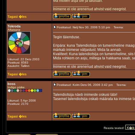
Ma mõtlen asja üle ja täiustan.
_________________
Inimene ei ole arenenud ahvist vaid neegrist.
Tagasi �les
Tokroda
Postitatud: Nelj Nov 30, 2006 5:10 pm
Teema:
Alfaisane
Tegin täienduse.
Eripära: kuna Talendiotsija on tumeroheline maag, 
märkab inimese väljastust. Mida ta annab.
Kvaliteet: Kuna talendiotsija on tumeroheline, siis 
Mida rohkem on asju, millega ta hakkama saab, se
Liitunud: 22 Dets 2003
_________________
Postitusi: 8583
Asukoht: Tallinn
Inimene ei ole arenenud ahvist vaid neegrist.
Tagasi �les
boss
Postitatud: Kolm Dets 06, 2006 3:42 pm
Teema:
Indigo päike.
Talendiotsija näeb inimeste oskusi läbi!
Tasemel talendiotsija oskab määrata ka inimese ta
Liitunud: 5 Apr 2006
Postitusi: 2170
Tagasi �les
Reasta teated: