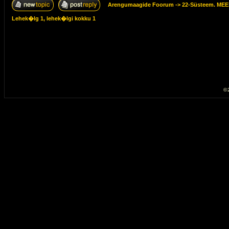
Arengumaagide Foorum
->
22-Süsteem. M
Lehek�lg
1
, lehek�lgi kokku
1
© 