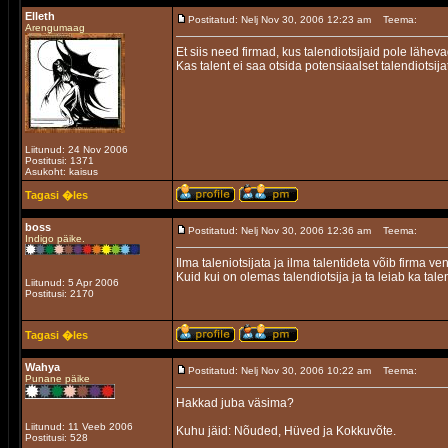
Elleth
Postitatud: Nelj Nov 30, 2006 12:23 am
Teema:
Arengumaag
Et siis need firmad, kus talendiotsijaid pole läh
Kas talent ei saa otsida potensiaalset talendiots
Liitunud: 24 Nov 2006
Postitusi: 1371
Asukoht: kaisus
Tagasi �les
boss
Postitatud: Nelj Nov 30, 2006 12:36 am
Teema:
Indigo päike.
Ilma taleniotsijata ja ilma talentideta võib firma ve
Kuid kui on olemas talendiotsija ja ta leiab ka ta
Liitunud: 5 Apr 2006
Postitusi: 2170
Tagasi �les
Wahya
Postitatud: Nelj Nov 30, 2006 10:22 am
Teema:
Punane päike
Hakkad juba väsima?
Liitunud: 11 Veeb 2006
Kuhu jäid: Nõuded, Hüved ja Kokkuvõte.
Postitusi: 528