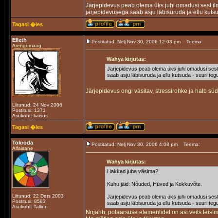
Järjepidevus peab olema üks juhi omadusi sest il
järjepidevusega saab asju läbisuruda ja ellu kutsu
Tagasi �les
Elleth
Postitatud: Nelj Nov 30, 2006 12:03 pm
Teema:
Arengumaag
Wahya kirjutas:
Järjepidevus peab olema üks juhi omadusi sest 
saab asju läbisuruda ja ellu kutsuda - suuri teg
Järjepidevus ongi väsitav, stressirohke ja halb süd
Liitunud: 24 Nov 2006
Postitusi: 1371
Asukoht: kaisus
Tagasi �les
Tokroda
Postitatud: Nelj Nov 30, 2006 4:08 pm
Teema:
Alfaisane
Wahya kirjutas:
Hakkad juba väsima?
Kuhu jäid: Nõuded, Hüved ja Kokkuvõte.
Liitunud: 22 Dets 2003
Järjepidevus peab olema üks juhi omadusi sest 
Postitusi: 8583
saab asju läbisuruda ja ellu kutsuda - suuri teg
Asukoht: Tallinn
Nojahh, polaarsuse elementidel on asi veits teistm