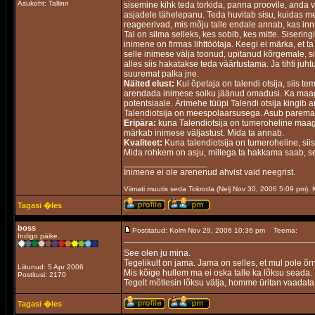
Asukoht: Tallinn
sisemine kihk teda torkida, panna proovile, anda v
asjadele tähelepanu. Teda huvitab sisu, kuidas me
reageerivad, mis mõju talle endale annab, kas inn
Tal on silma selleks, kes sobib, kes mitte. Siseri
inimene on firmas lihttöötaja. Keegi ei märka, et 
selle inimese välja toonud, upitanud kõrgemale, si
alles siis hakatakse teda väärtustama. Ja tihti ju
suuremat palka jne.
Näited elust:
Kui õpetaja on talendi otsija, siis te
arendada inimese soiku jäänud omadusi. Ka maag, 
potentsiaale. Ärimehe tüüpi Talendi otsija kingib 
Talendiotsija on meespolaarsusega. Asub paremal 
Eripära:
kuna Talendiotsija on tumeroheline maag, 
märkab inimese väljastust. Mida ta annab.
Kvaliteet:
Kuna talendiotsija on tumeroheline, siis 
Mida rohkem on asju, millega ta hakkama saab, se
_________________
Inimene ei ole arenenud ahvist vaid neegrist.
Viimati muutis seda Tokroda (Nelj Nov 30, 2006 5:09 pm)
Tagasi �les
boss
Postitatud: Kolm Nov 29, 2006 10:36 pm
Teema:
Indigo päike.
See olen ju mina.
Tegelikult on jama. Jama on selles, et mul pole õ
Liitunud: 5 Apr 2006
Mis kõige hullem ma ei oska talle ka lõksu seada.
Postitusi: 2170
Tegelt mõtlesin lõksu välja, homme üritan vaadata 
Tagasi �les