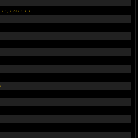
ljad, seksuaalsus
ut
ad