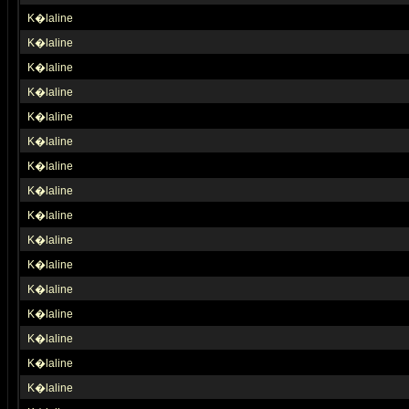
K�laline
K�laline
K�laline
K�laline
K�laline
K�laline
K�laline
K�laline
K�laline
K�laline
K�laline
K�laline
K�laline
K�laline
K�laline
K�laline