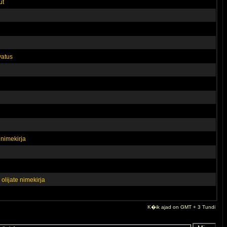
ut
vatus
 nimekirja
olijate nimekirja
K�ik ajad on GMT + 3 Tundi