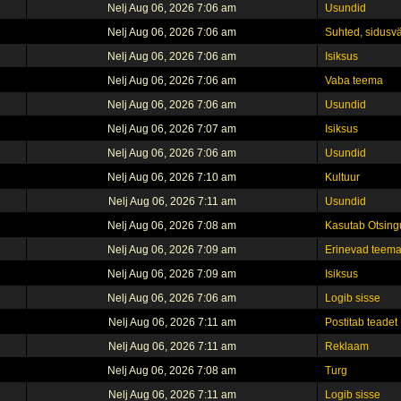
Nelj Aug 06, 2026 7:06 am
Usundid
Nelj Aug 06, 2026 7:06 am
Suhted, sidusvä
Nelj Aug 06, 2026 7:06 am
Isiksus
Nelj Aug 06, 2026 7:06 am
Vaba teema
Nelj Aug 06, 2026 7:06 am
Usundid
Nelj Aug 06, 2026 7:07 am
Isiksus
Nelj Aug 06, 2026 7:06 am
Usundid
Nelj Aug 06, 2026 7:10 am
Kultuur
Nelj Aug 06, 2026 7:11 am
Usundid
Nelj Aug 06, 2026 7:08 am
Kasutab Otsing
Nelj Aug 06, 2026 7:09 am
Erinevad teem
Nelj Aug 06, 2026 7:09 am
Isiksus
Nelj Aug 06, 2026 7:06 am
Logib sisse
Nelj Aug 06, 2026 7:11 am
Postitab teadet
Nelj Aug 06, 2026 7:11 am
Reklaam
Nelj Aug 06, 2026 7:08 am
Turg
Nelj Aug 06, 2026 7:11 am
Logib sisse