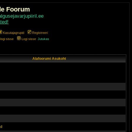
de Foorum
gusejavarjupiiril.ee
ted!
Kasutajagrupid
Registreeri
ogi sisse
Logi sisse
Jutukas
Alafoorumi Asukoht
ad