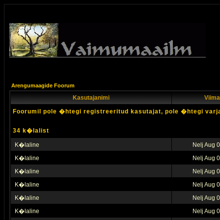
Arengumaagide Foorum
Kasutajanimi
Viima
Foorumil pole �htegi registreeritud kasutajat, pole �htegi varj
34 k�lalist
K�laline
Nelj Aug 
K�laline
Nelj Aug 
K�laline
Nelj Aug 
K�laline
Nelj Aug 
K�laline
Nelj Aug 
K�laline
Nelj Aug 