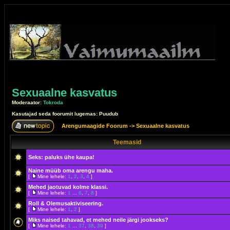
Sexuaalne kasvatus
Moderaator:
Tokroda
Kasutajad seda foorumit lugemas: Puudub
Arengumaagide Foorum
->
Sexuaalne kasvatus
Teemasid
Seks: paluks ühe kaupa!
Naine müüb oma arengu maha.
[
Mine lehele:
1
,
2
,
3
,
4
]
Mehed jaotuvad kolme klassi.
[
Mine lehele:
1
...
6
,
7
,
8
]
Roll & Olemusaktiviseering.
[
Mine lehele:
1
,
2
]
Miks naised tahavad, et mehed neile järgi jookseks?
[
Mine lehele:
1
...
37
,
38
,
39
]