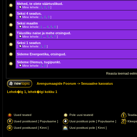
Mehed, te olete väärtuslikud.
[
Mine lehele:
1
,
2
,
3
]
Seksi 4 seadus.
[
Mine lehele:
1
,
2
,
3
]
Seksi maailm
[
Mine lehele:
1
...
4
,
5
,
6
]
Täiusliku naise ja mehe otsingud.
[
Mine lehele:
1
...
5
,
6
,
7
]
Seksi 1 seadus
[
Mine lehele:
1
,
2
]
Sideme Energeetika, otsingud.
Sideme Olemus, tugipunkt.
[
Mine lehele:
1
,
2
]
Reasta teemad eelmi
Arengumaagide Foorum
->
Sexuaalne kasvatus
Lehek�lg
1
, lehek�lgi kokku
1
Uued teated
Pole uusi teateid
Teada
Uued postitused [ Populaarne ]
Uusi postitusi pole [ Populaarne ]
Kleep
Uued postitused [ Kinni ]
Uusi postitusi pole [ Kinni ]