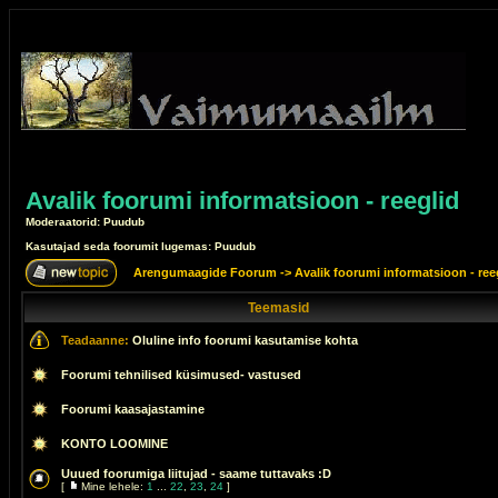
Avalik foorumi informatsioon - reeglid
Moderaatorid: Puudub
Kasutajad seda foorumit lugemas: Puudub
Arengumaagide Foorum
->
Avalik foorumi informatsioon - ree
Teemasid
Teadaanne:
Oluline info foorumi kasutamise kohta
Foorumi tehnilised küsimused- vastused
Foorumi kaasajastamine
KONTO LOOMINE
Uuued foorumiga liitujad - saame tuttavaks :D
[
Mine lehele:
1
...
22
,
23
,
24
]