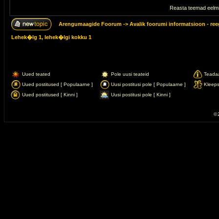
Reasta teemad eelmi
Arengumaagide Foorum
->
Avalik foorumi informatsioon - ree
Lehek�lg
1
, lehek�lgi kokku
1
Uued teated
Pole uusi teateid
Teada
Uued postitused [ Populaarne ]
Uusi postitusi pole [ Populaarne ]
Kleep
Uued postitused [ Kinni ]
Uusi postitusi pole [ Kinni ]
© 