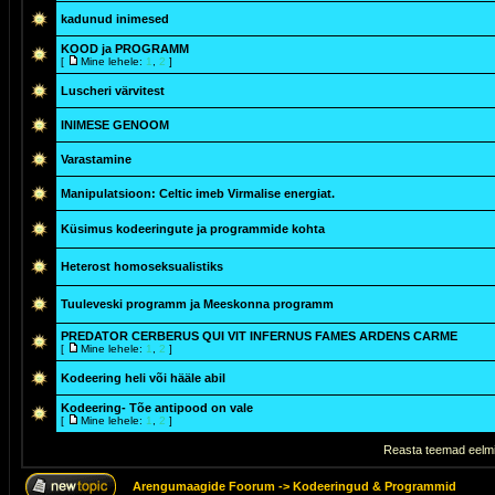
kadunud inimesed
KOOD ja PROGRAMM
[
Mine lehele:
1
,
2
]
Luscheri värvitest
INIMESE GENOOM
Varastamine
Manipulatsioon: Celtic imeb Virmalise energiat.
Küsimus kodeeringute ja programmide kohta
Heterost homoseksualistiks
Tuuleveski programm ja Meeskonna programm
PREDATOR CERBERUS QUI VIT INFERNUS FAMES ARDENS CARME
[
Mine lehele:
1
,
2
]
Kodeering heli või hääle abil
Kodeering- Tõe antipood on vale
[
Mine lehele:
1
,
2
]
Reasta teemad eelmi
Arengumaagide Foorum
->
Kodeeringud & Programmid