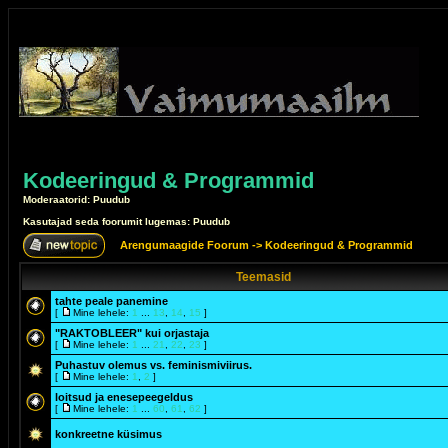
Kodeeringud & Programmid
Moderaatorid: Puudub
Kasutajad seda foorumit lugemas: Puudub
Arengumaagide Foorum
->
Kodeeringud & Programmid
Teemasid
tahte peale panemine
[
Mine lehele:
1
...
13
,
14
,
15
]
"RAKTOBLEER" kui orjastaja
[
Mine lehele:
1
...
21
,
22
,
23
]
Puhastuv olemus vs. feminismiviirus.
[
Mine lehele:
1
,
2
]
loitsud ja enesepeegeldus
[
Mine lehele:
1
...
60
,
61
,
62
]
konkreetne küsimus