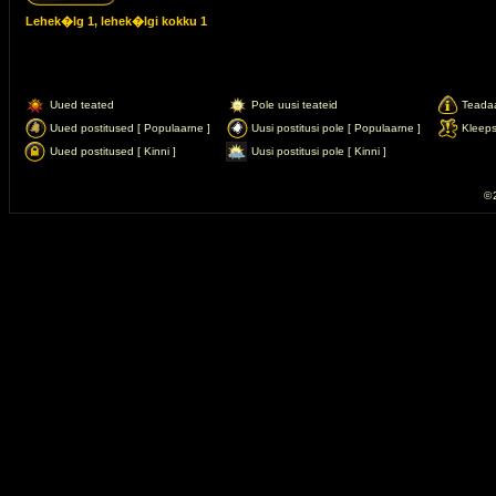
Lehek�lg
1
, lehek�lgi kokku
1
Uued teated
Pole uusi teateid
Teada
Uued postitused [ Populaarne ]
Uusi postitusi pole [ Populaarne ]
Kleep
Uued postitused [ Kinni ]
Uusi postitusi pole [ Kinni ]
© 