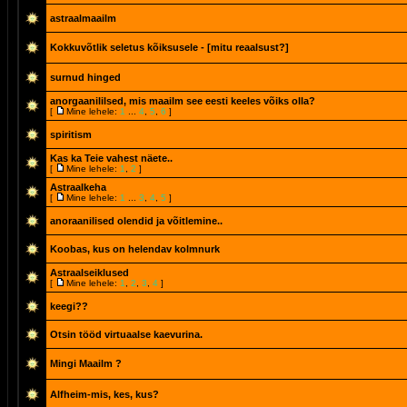
astraalmaailm
Kokkuvõtlik seletus kõiksusele - [mitu reaalsust?]
surnud hinged
anorgaanililsed, mis maailm see eesti keeles võiks olla?
[
Mine lehele:
1
...
4
,
5
,
6
]
spiritism
Kas ka Teie vahest näete..
[
Mine lehele:
1
,
2
]
Astraalkeha
[
Mine lehele:
1
...
3
,
4
,
5
]
anoraanilised olendid ja võitlemine..
Koobas, kus on helendav kolmnurk
Astraalseiklused
[
Mine lehele:
1
,
2
,
3
,
4
]
keegi??
Otsin tööd virtuaalse kaevurina.
Mingi Maailm ?
Alfheim-mis, kes, kus?