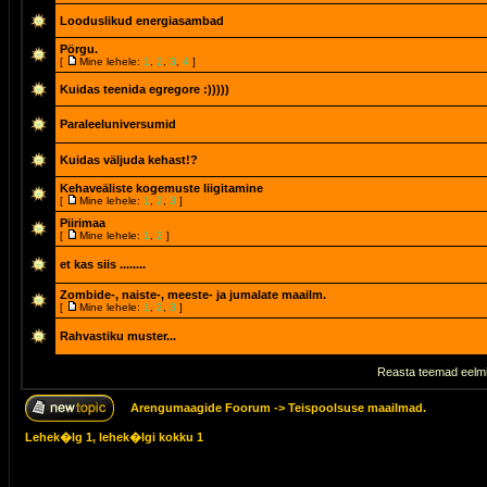
Looduslikud energiasambad
Pörgu.
[
Mine lehele:
1
,
2
,
3
,
4
]
Kuidas teenida egregore :)))))
Paraleeluniversumid
Kuidas väljuda kehast!?
Kehaveäliste kogemuste liigitamine
[
Mine lehele:
1
,
2
,
3
]
Piirimaa
[
Mine lehele:
1
,
2
]
et kas siis ........
Zombide-, naiste-, meeste- ja jumalate maailm.
[
Mine lehele:
1
,
2
,
3
]
Rahvastiku muster...
Reasta teemad eelmi
Arengumaagide Foorum
->
Teispoolsuse maailmad.
Lehek�lg
1
, lehek�lgi kokku
1