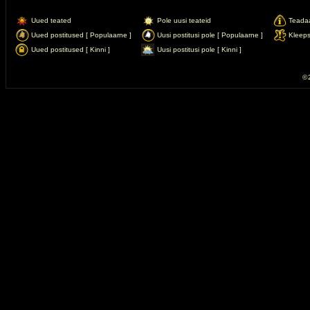
Uued teated
Pole uusi teateid
Teada
Uued postitused [ Populaarne ]
Uusi postitusi pole [ Populaarne ]
Kleep
Uued postitused [ Kinni ]
Uusi postitusi pole [ Kinni ]
© 