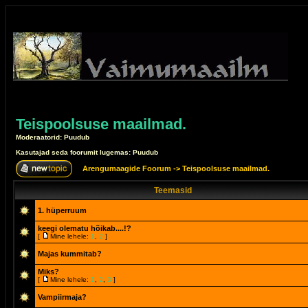
Teispoolsuse maailmad.
Moderaatorid: Puudub
Kasutajad seda foorumit lugemas: Puudub
Arengumaagide Foorum
->
Teispoolsuse maailmad.
Teemasid
1. hüperruum
keegi olematu hõikab....!?
[
Mine lehele:
1
,
2
]
Majas kummitab?
Miks?
[
Mine lehele:
1
,
2
,
3
]
Vampiirmaja?