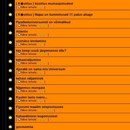
[ K�sitlus ]
küsitlus muinasjuttudest
[
Mine lehele:
1
,
2
]
[ K�sitlus ]
Majas on kummitused !!! palun aitage
Paralleeluniversumid on võimalikud
[
Mine lehele:
1
,
2
,
3
]
Atlantis
[
Mine lehele:
1
,
2
,
3
]
unenäos lendamine
[
Mine lehele:
1
,
2
]
kas keegi usub järgmisesse ellu?
[
Mine lehele:
1
,
2
,
3
]
kehastväljumine
[
Mine lehele:
1
,
2
,
3
]
Ajurakk on sama mis Universum
[
Mine lehele:
1
,
2
]
kehast väljaminek
[
Mine lehele:
1
,
2
]
Nägemus mungast
[
Mine lehele:
1
,
2
]
Kuulen laste naeru...
[
Mine lehele:
1
,
2
]
Foorumi maailm teispoolsuses
[
Mine lehele:
1
...
3
,
4
,
5
]
Kehavälistest kogemustest
[
Mine lehele:
1
,
2
,
3
]
geomeetria