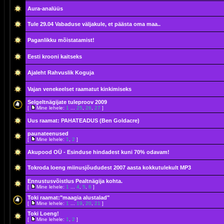
Aura-analüüs
Tule 29.04 Vabaduse väljakule, et päästa oma maa..
Paganlikku mõistatamist!
Eesti krooni kaitseks
Ajaleht Rahvuslik Koguja
Vajan venekeelset raamatut kinkimiseks
Selgeltnägijate tuleproov 2009
[
Mine lehele:
1
...
25
,
26
,
27
]
Uus raamat: PAHATEADUS (Ben Goldacre)
paunateenused
[
Mine lehele:
1
,
2
]
Akupood OÜ - Esinduse hindadest kuni 70% odavam!
Tokroda loeng miinusjõududest 2007 aasta kokkutulekult MP3
Ennustusvõistlus Pealtnägija kohta.
[
Mine lehele:
1
...
4
,
5
,
6
]
Toki raamat:"maagia alustalad"
[
Mine lehele:
1
...
19
,
20
,
21
]
Toki Loeng!
[
Mine lehele:
1
,
2
]