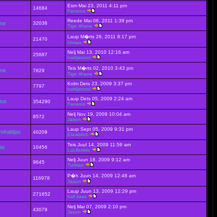
Esm Mai 23, 2011 4:11 pm
14684
Faxaros
Reede Mai 06, 2011 1:39 pm
ane
32036
Tige tihane
Laup M�rts 26, 2011 8:17 pm
21470
Urmas
Nelj Mai 13, 2010 12:16 am
25887
haldjanool
Teis M�rts 02, 2010 3:43 pm
ane
7829
Tige tihane
Kolm Dets 23, 2009 3:37 pm
7797
haldjanool
Laup Dets 05, 2009 2:24 am
stus
354290
Faxaros
Nelj Nov 19, 2009 10:04 am
8572
Jason
Laup Sept 05, 2009 9:31 pm
mihaldjas
40209
Elizabitch
Teis Juul 14, 2009 11:56 am
tic
10456
Luciferistic
Nelj Juun 18, 2009 9:12 am
9645
Turkian
P�h Juun 14, 2009 12:48 am
116978
Jason
Laup Juun 13, 2009 12:29 pm
271652
hall kass
Nelj Mai 07, 2009 2:10 pm
43079
Jason