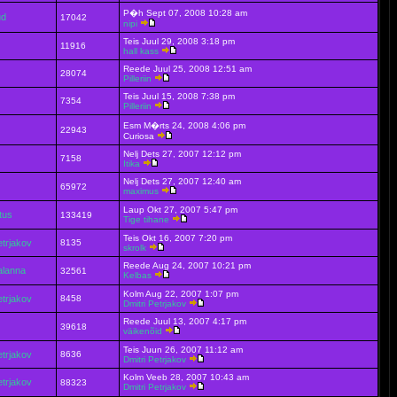
P�h Sept 07, 2008 10:28 am
ud
17042
nipi
Teis Juul 29, 2008 3:18 pm
11916
hall kass
Reede Juul 25, 2008 12:51 am
28074
Pilleriin
Teis Juul 15, 2008 7:38 pm
7354
Pilleriin
Esm M�rts 24, 2008 4:06 pm
22943
Curiosa
Nelj Dets 27, 2007 12:12 pm
7158
Itika
Nelj Dets 27, 2007 12:40 am
65972
maximus
Laup Okt 27, 2007 5:47 pm
stus
133419
Tige tihane
Teis Okt 16, 2007 7:20 pm
etrjakov
8135
skrolk
Reede Aug 24, 2007 10:21 pm
alanna
32561
Kelbas
Kolm Aug 22, 2007 1:07 pm
etrjakov
8458
Dmitri Petrjakov
Reede Juul 13, 2007 4:17 pm
39618
väikenõid
Teis Juun 26, 2007 11:12 am
etrjakov
8636
Dmitri Petrjakov
Kolm Veeb 28, 2007 10:43 am
etrjakov
88323
Dmitri Petrjakov