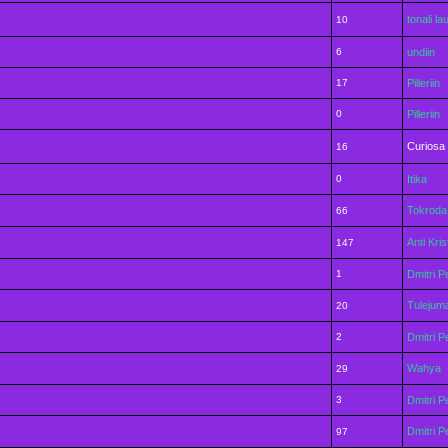
tonali la
10
6
undiin
17
Pilleriin
0
Pilleriin
Curiosa
16
0
Itika
Tokroda
66
Anti Kri
147
1
Dmitri P
Tulejum
20
2
Dmitri P
Wahya
29
3
Dmitri P
Dmitri P
97