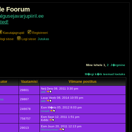
de Foorum
gusejavarjupiiril.ee
ted!
Kasutajagrupid
Registreeri
ogi sisse
Logi sisse
Jutukas
Mine lehele
1
,
2
J�rgmine
M�rgi k�ik teemad loetuks
utor
Vaatamisi
Viimane postitus
Nelj Dets 08, 2011 3:30 pm
29801
akk
Laup Veeb 08, 2014 10:55 pm
ane
29867
akk
Esm M�rts 05, 2012 8:03 pm
246678
nosalt
Esm Sept 12, 2011 1:51 pm
758757
Kr66t
Esm Juun 20, 2011 12:13 pm
29013
Motosummer