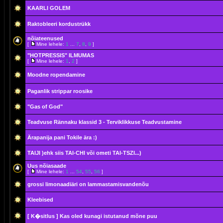
KAARLI GOLEM
Raktobleeri kordustrükk
nõiateenused
[
Mine lehele:
1
...
7
,
8
,
9
]
"HOTPRESSIS" ILMUMAS
[
Mine lehele:
1
,
2
]
Moodne ropendamine
Paganlik strippar roosike
"Gas of God"
Teadvuse Rännaku klassid 3 - Terviklikkuse Teadvustamine
Ärapanija pani Tokile ära :)
TAIJI )ehk siis TAI-CHI või ometi TAI-TSZI...)
Uus nõiasaade
[
Mine lehele:
1
...
54
,
55
,
56
]
grossi limonaadiäri on lammastamisvandenõu
Kleebised
[ K�sitlus ]
Kas oled kunagi istutanud mõne puu