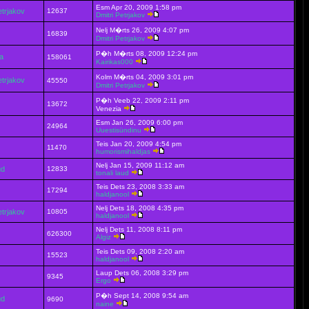
Esm Apr 20, 2009 1:58 pm
etrjakov
12637
Dmitri Petrjakov
Nelj M�rts 26, 2009 4:07 pm
16839
Dmitri Petrjakov
P�h M�rts 08, 2009 12:24 pm
ja
158061
Kairikas000
Kolm M�rts 04, 2009 3:01 pm
etrjakov
45550
Dmitri Petrjakov
P�h Veeb 22, 2009 2:11 pm
13672
Venezia
Esm Jan 26, 2009 6:00 pm
24964
Uuestisündinu
Teis Jan 20, 2009 4:54 pm
11470
humorismihaldjas
Nelj Jan 15, 2009 11:12 am
ud
12833
tonali laud
Teis Dets 23, 2008 3:33 am
17294
haldjanool
Nelj Dets 18, 2008 4:35 pm
etrjakov
10805
haldjanool
Nelj Dets 11, 2008 8:11 pm
626300
Algiz
Teis Dets 09, 2008 2:20 am
15523
haldjanool
Laup Dets 06, 2008 3:29 pm
9345
Ergo
P�h Sept 14, 2008 9:54 am
ud
9690
naine