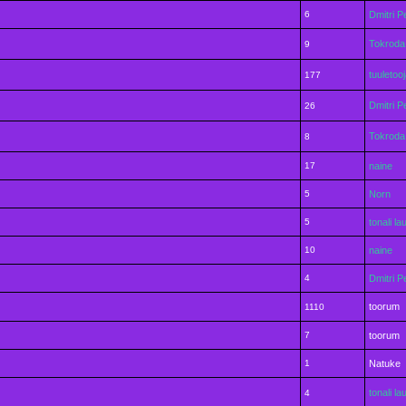
6
Dmitri P
Tokroda
9
tuuletoo
177
Dmitri P
26
Tokroda
8
17
naine
5
Norn
5
tonali la
10
naine
4
Dmitri P
toorum
1110
7
toorum
1
Natuke
tonali la
4