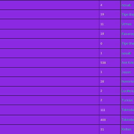
4
nosalt
19
Tige tih
Urmas
11
18
Faxaros
Tige tih
0
1
nosalt
Anti Kri
538
1
Jason
humoris
28
2
Luciferis
2
Turkian
Tokroda
111
Tokroda
400
Kelbas
31