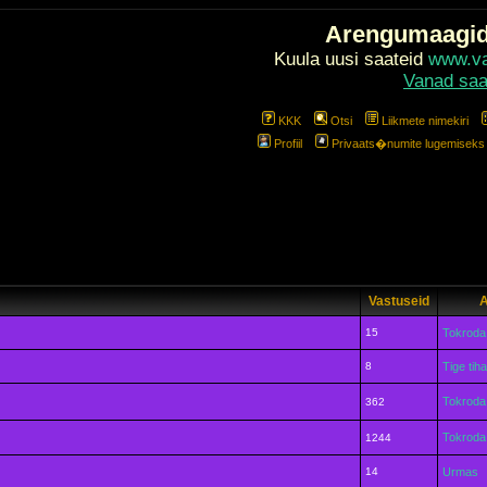
Arengumaagi
Kuula uusi saateid
www.val
Vanad saa
KKK
Otsi
Liikmete nimekiri
Profiil
Privaats�numite lugemiseks l
Vastuseid
A
15
Tokroda
8
Tige tih
Tokroda
362
Tokroda
1244
14
Urmas