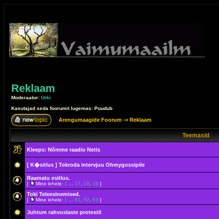
Reklaam
Moderaator:
Urki
Kasutajad seda foorumit lugemas: Puudub
Arengumaagide Foorum
->
Reklaam
Teemasid
Kleeps:
Nõmme raadio Netis
[ K�sitlus ]
Tokroda intervjuu Ohmygossipile
Raamatu esitlus.
[
Mine lehele:
1
...
17
,
18
,
19
]
Toki Teleesinemised.
[
Mine lehele:
1
...
61
,
62
,
63
]
Juhtum rahvuslaste protestil