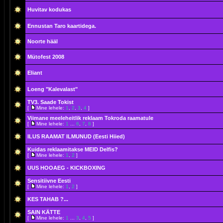
Huvitav kodukas
Ennustan Taro kaartidega.
Noorte hääl
Mütofest 2008
Eliant
Loeng "Kalevalast"
TV3. Saade Tokist
[
Mine lehele:
1
,
2
,
3
,
4
]
Viimane meeleheitlik reklaam Tokroda raamatule
[
Mine lehele:
1
...
6
,
7
,
8
]
ILUS RAAMAT ILMUNUD (Eesti Hiied)
Kuidas reklaamitakse MEID Delfis?
[
Mine lehele:
1
,
2
]
UUS HOOAEG - KICKBOXING
Sensitiivne Eesti
[
Mine lehele:
1
,
2
]
KES TAHAB ?...
SAIN KÄTTE
[
Mine lehele:
1
...
3
,
4
,
5
]