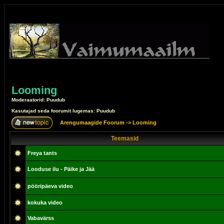
Looming
Moderaatorid: Puudub
Kasutajad seda foorumit lugemas: Puudub
Arengumaagide Foorum
->
Looming
Teemasid
Freya tants
Looduse ilu - Päike ja Jää
pööripäeva video
kokuka video
Vabavärss