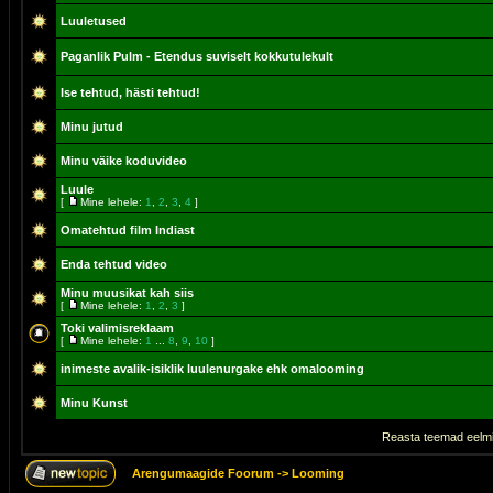
Luuletused
Paganlik Pulm - Etendus suviselt kokkutulekult
Ise tehtud, hästi tehtud!
Minu jutud
Minu väike koduvideo
Luule
[
Mine lehele:
1
,
2
,
3
,
4
]
Omatehtud film Indiast
Enda tehtud video
Minu muusikat kah siis
[
Mine lehele:
1
,
2
,
3
]
Toki valimisreklaam
[
Mine lehele:
1
...
8
,
9
,
10
]
inimeste avalik-isiklik luulenurgake ehk omalooming
Minu Kunst
Reasta teemad eelmi
Arengumaagide Foorum
->
Looming