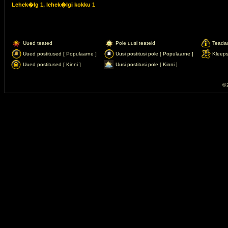
Lehek�lg
1
, lehek�lgi kokku
1
Uued teated
Pole uusi teateid
Teada
Uued postitused [ Populaarne ]
Uusi postitusi pole [ Populaarne ]
Kleep
Uued postitused [ Kinni ]
Uusi postitusi pole [ Kinni ]
© 