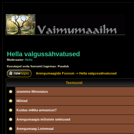
Hella valgussähvatused
Moderaator:
Hella
Kasutajad seda foorumit lugemas: Puudub
Arengumaagide Foorum
->
Hella valgussähvatused
Teemasid
sisemine l6hestatus
Mõtted
Kuidas m66ta armastust?
Arengumaagia mõistete seletused
Arengumaag Lottemaal