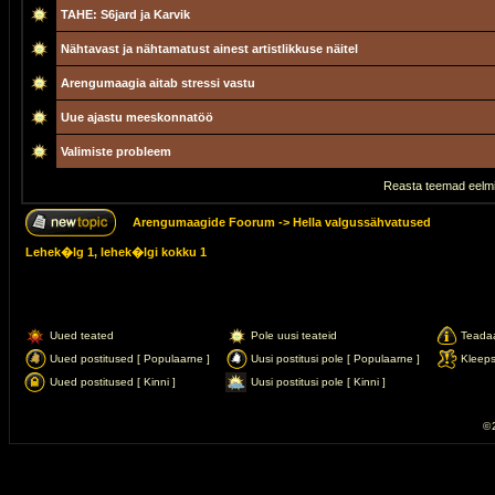
TAHE: S6jard ja Karvik
Nähtavast ja nähtamatust ainest artistlikkuse näitel
Arengumaagia aitab stressi vastu
Uue ajastu meeskonnatöö
Valimiste probleem
Reasta teemad eelmi
Arengumaagide Foorum
->
Hella valgussähvatused
Lehek�lg
1
, lehek�lgi kokku
1
Uued teated
Pole uusi teateid
Teada
Uued postitused [ Populaarne ]
Uusi postitusi pole [ Populaarne ]
Kleep
Uued postitused [ Kinni ]
Uusi postitusi pole [ Kinni ]
© 