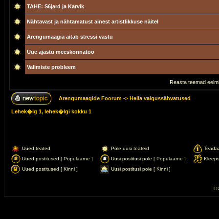
TAHE: S6jard ja Karvik
Nähtavast ja nähtamatust ainest artistlikkuse näitel
Arengumaagia aitab stressi vastu
Uue ajastu meeskonnatöö
Valimiste probleem
Reasta teemad eelmi
Arengumaagide Foorum
->
Hella valgussähvatused
Lehek�lg
1
, lehek�lgi kokku
1
Uued teated
Pole uusi teateid
Teada
Uued postitused [ Populaarne ]
Uusi postitusi pole [ Populaarne ]
Kleep
Uued postitused [ Kinni ]
Uusi postitusi pole [ Kinni ]
© 