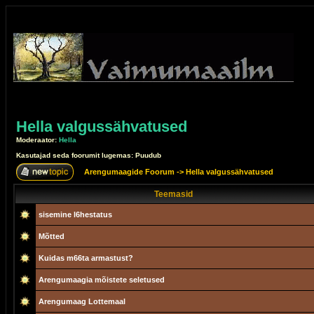
Hella valgussähvatused
Moderaator:
Hella
Kasutajad seda foorumit lugemas: Puudub
Arengumaagide Foorum
->
Hella valgussähvatused
Teemasid
sisemine l6hestatus
Mõtted
Kuidas m66ta armastust?
Arengumaagia mõistete seletused
Arengumaag Lottemaal